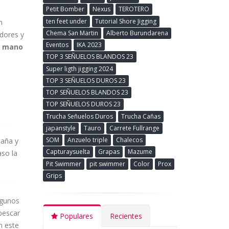
Petit Bomber
Nexus
TEROTERO
ten feet under
Tutorial Shore Jigging
n
Chema San Martin
Alberto Burundarena
dores y
Eventos
IKA 2023
a mano
TOP 3 SEÑUELOS BLANDOS 23
Super ligth jigging 2024
TOP 3 SEÑUELOS DUROS 23
TOP SEÑUELOS BLANDOS 23
TOP SEÑUELOS DUROS 23
Trucha Señuelos Duros
Trucha Cañas
japanstyle
Tauro
Carrete Fullrange
SOM
Anzuelo triple
Chalecos
caña y
Capturaysuelta
Grapas
Mazume
aso la
Pit Swimmer
pit swimmer
Color
Prox
Grips
lgunos
 pescar
Populares
Recientes
n este