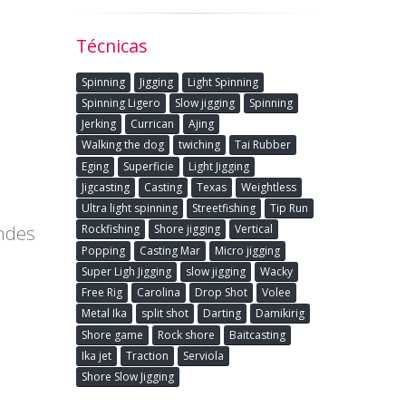
Técnicas
Spinning
Jigging
Light Spinning
Spinning Ligero
Slow jigging
Spinning
Jerking
Currican
Ajing
Walking the dog
twiching
Tai Rubber
Eging
Superficie
Light Jigging
Jigcasting
Casting
Texas
Weightless
Ultra light spinning
Streetfishing
Tip Run
ndes
Rockfishing
Shore jigging
Vertical
Popping
Casting Mar
Micro jigging
Super Ligh Jigging
slow jigging
Wacky
Free Rig
Carolina
Drop Shot
Volee
Metal Ika
split shot
Darting
Damikirig
Shore game
Rock shore
Baitcasting
Ika jet
Traction
Serviola
Shore Slow Jigging