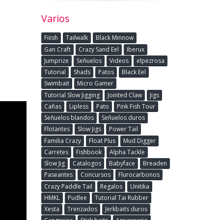
o
Varios
Fiiish
Tailwalk
Black Minnow
Gan Craft
Crazy Sand Eel
Iberux
Jumprize
Señuelos
Videos
elpezrosa
Tutorial
Shads
Patos
Black Eel
Swimbait
Micro Gamer
Tutorial Slow Jigging
Jointed Claw
Jigs
Cañas
Lipless
Pato
Pink Fish Tour
Señuelos blandos
Señuelos duros
Flotantes
Slow Jigs
Power Tail
Familia Crazy
Float Plus
Mud Digger
Carretes
Fishbook
Alpha Tackle
Slow Jig
Catalogos
Babyface
Breaden
Paseantes
Concursos
Flurocarbonos
Crazy Paddle Tail
Regalos
Unitika
HMKL
Pudlee
Tutorial Tai Rubber
Xesta
Trenzados
Jerkbaits duros