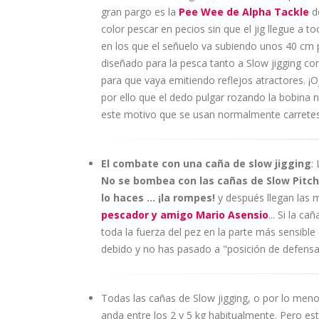
gran pargo es la
Pee Wee de Alpha Tackle
d
color pescar en pecios sin que el jig llegue a 
en los que el señuelo va subiendo unos 40 cm 
diseñado para la pesca tanto a Slow jigging com
para que vaya emitiendo reflejos atractores. ¡Oj
por ello que el dedo pulgar rozando la bobina n
este motivo que se usan normalmente carretes 
El combate con una caña de slow jigging
:
No se bombea con las cañas de Slow Pitch
lo haces ... ¡la rompes!
y después llegan las m
pescador y amigo Mario Asensio
... Si la 
toda la fuerza del pez en la parte más sensible
debido y no has pasado a "posición de defensa
Todas las cañas de Slow jigging, o por lo men
anda entre los 2 y 5 kg habitualmente. Pero es