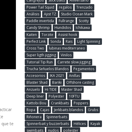
Cangrejos
Stick baits
Aniversario
Power Tail Squid
regalos
Trenzado
Análisis
Ajist TZ
Studio Ocean Mark
Paddle invertida
Fullrange
Scotty
Candy Shrimp
Hundidos
Ichikawa
Kaiten
Torzite
Assist hook
Perfect Link
Sonda
Rais
Light Spinning
Cross Two
lubinas mediterraneo
Super ligth jigging
Vinilos
Tutorial Tip Run
Carrete slow jigging
Trucha Señuelos Blandos
Pegamentos
Accesorios
IKA 2021
Anillas
Blaster Shad
Bariki
Offshore casting
Anzuelo
Hi TIDE
Master Shad
Deep liner
Polyester
10FTU
Kattobi Bou
Crankbaits
Poppers
cticar
Ropa
Cajas
Jerkbaits blandos
Grubs
te
Riñonera
Spinnerbaits
 que te
Spinnerbait y buzzerbaits
Hèlices
Kayak
swimbaits
nudos
poliester