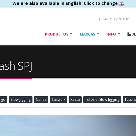
We are also available in English. Click to change
(+34) 950 270 816
PRODUCTOS
MARCAS
INFO
B
ash SPJ
rgo
Slow jigging
Cañas
Tailwalk
Xesta
Tutorial Slow Jigging
Tutori