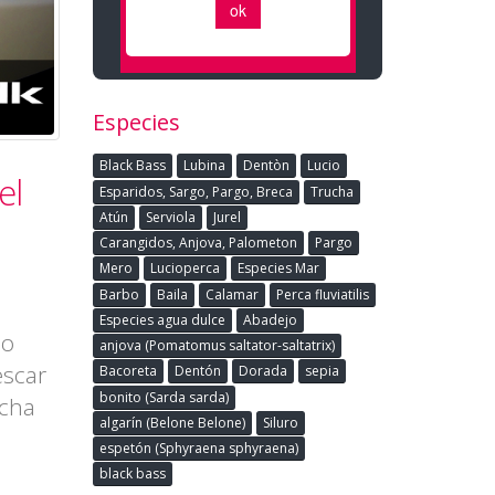
Especies
Black Bass
Lubina
Dentòn
Lucio
el
Esparidos, Sargo, Pargo, Breca
Trucha
Atún
Serviola
Jurel
Carangidos, Anjova, Palometon
Pargo
Mero
Lucioperca
Especies Mar
Barbo
Baila
Calamar
Perca fluviatilis
Especies agua dulce
Abadejo
eo
anjova (Pomatomus saltator-saltatrix)
escar
Bacoreta
Dentón
Dorada
sepia
bonito (Sarda sarda)
ucha
algarín (Belone Belone)
Siluro
espetón (Sphyraena sphyraena)
black bass