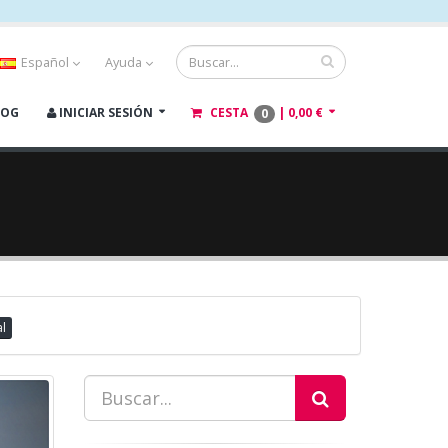
Español
Ayuda
LOG
INICIAR SESIÓN
CESTA
|
0,00 €
0
al