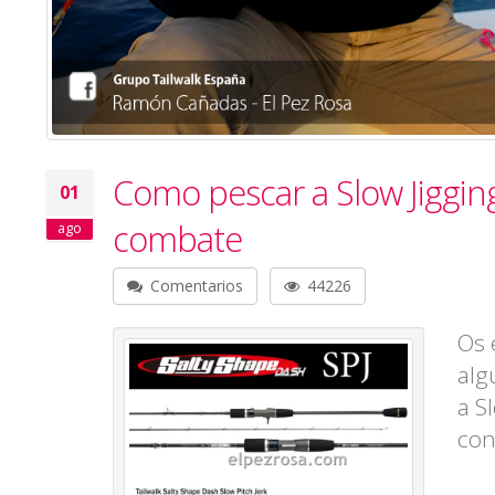
Como pescar a Slow Jiggin
01
combate
ago
Comentarios
44226
Os 
alg
a S
con