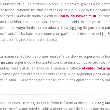
el número PE 2.0 de distintos colores, que permite gracias a los cam
tocar fondo, evitando muchas pérdidas de señuelo. Y después de varios
por media vuelta de manivela con el
Elan Wide Power 71 BL
, carret
o tai Rubber, toca dejar caer al señuelo en caída libre en posición ho
o! que l
a mayoría de las picadas a Slow Jigging llegan en la ca
os "canta" si ha habido un toque o un parón en el descenso del jig. E
de bobina giratoria en esta técnica.
 La manera más fácil de romper una caña de slow es superando la hor
 jigging
superando la horizontal como se hace con otras técnicas, 
adres mías y al de la tienda se le viene a la cabeza
el vídeo del gra
caña rompe por la punta has superado el angulo de seguridad y has car
 de la caña. Si la rompes por la base, es que has apretado el freno má
".
os las buenas, tienen grabado el freno máximo aconsejado "
Drag M
to no significa que puedas subir a plomo un pez de 5 kg, ni que un pe