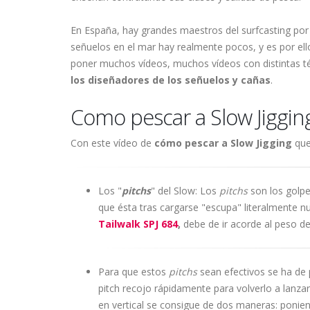
En España, hay grandes maestros del surfcasting por
señuelos en el mar hay realmente pocos, y es por el
poner muchos vídeos, muchos vídeos con distintas t
los diseñadores de los señuelos y cañas
.
Como pescar a Slow Jiggin
Con este vídeo de
cómo pescar a Slow Jigging
que
Los "
pitchs
" del Slow: Los
pitchs
son los golpe
que ésta tras cargarse "escupa" literalmente nu
Tailwalk SPJ 684
,
debe de ir acorde al peso de
Para que estos
pitchs
sean efectivos se ha de p
pitch recojo rápidamente para volverlo a lanzar
en vertical se consigue de dos maneras: ponien