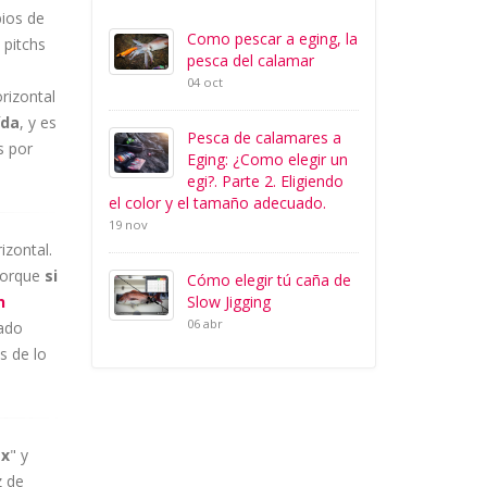
bios de
Como pescar a eging, la
 pitchs
pesca del calamar
e
04 oct
rizontal
ída
, y es
Pesca de calamares a
s por
Eging: ¿Como elegir un
egi?. Parte 2. Eligiendo
el color y el tamaño adecuado.
19 nov
izontal.
porque
si
Cómo elegir tú caña de
Slow Jigging
n
06 abr
gado
s de lo
ax
" y
z de