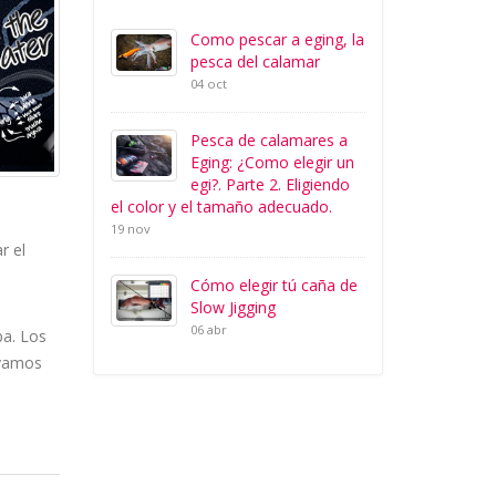
Como pescar a eging, la
pesca del calamar
04 oct
Pesca de calamares a
Eging: ¿Como elegir un
egi?. Parte 2. Eligiendo
el color y el tamaño adecuado.
19 nov
r el
Cómo elegir tú caña de
Slow Jigging
06 abr
pa. Los
ayamos