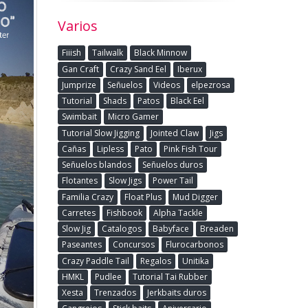
Varios
Fiiish
Tailwalk
Black Minnow
Gan Craft
Crazy Sand Eel
Iberux
Jumprize
Señuelos
Videos
elpezrosa
Tutorial
Shads
Patos
Black Eel
Swimbait
Micro Gamer
Tutorial Slow Jigging
Jointed Claw
Jigs
Cañas
Lipless
Pato
Pink Fish Tour
Señuelos blandos
Señuelos duros
Flotantes
Slow Jigs
Power Tail
Familia Crazy
Float Plus
Mud Digger
Carretes
Fishbook
Alpha Tackle
Slow Jig
Catalogos
Babyface
Breaden
Paseantes
Concursos
Flurocarbonos
Crazy Paddle Tail
Regalos
Unitika
HMKL
Pudlee
Tutorial Tai Rubber
Xesta
Trenzados
Jerkbaits duros