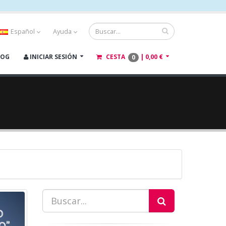
Español
Ayuda
LOG
INICIAR SESIÓN
CESTA
|
0,00 €
0