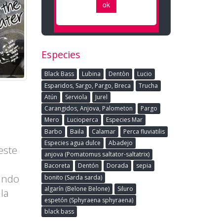
Especies
Black Bass
Lubina
Dentòn
Lucio
Esparidos, Sargo, Pargo, Breca
Trucha
Atún
Serviola
Jurel
Carangidos, Anjova, Palometon
Pargo
Mero
Lucioperca
Especies Mar
Barbo
Baila
Calamar
Perca fluviatilis
Especies agua dulce
Abadejo
este
anjova (Pomatomus saltator-saltatrix)
Bacoreta
Dentón
Dorada
sepia
ando
bonito (Sarda sarda)
algarín (Belone Belone)
Siluro
la
espetón (Sphyraena sphyraena)
black bass