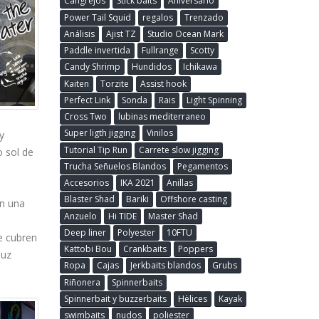
Cangrejos
Stick baits
Aniversario
Power Tail Squid
regalos
Trenzado
Análisis
Ajist TZ
Studio Ocean Mark
Paddle invertida
Fullrange
Scotty
Candy Shrimp
Hundidos
Ichikawa
Kaiten
Torzite
Assist hook
Perfect Link
Sonda
Rais
Light Spinning
Cross Two
lubinas mediterraneo
Super ligth jigging
Vinilos
y
Tutorial Tip Run
Carrete slow jigging
 sol de
Trucha Señuelos Blandos
Pegamentos
Accesorios
IKA 2021
Anillas
Blaster Shad
Bariki
Offshore casting
on una
Anzuelo
Hi TIDE
Master Shad
Deep liner
Polyester
10FTU
e cubren
Kattobi Bou
Crankbaits
Poppers
luz
Ropa
Cajas
Jerkbaits blandos
Grubs
Riñonera
Spinnerbaits
Spinnerbait y buzzerbaits
Hèlices
Kayak
swimbaits
nudos
poliester