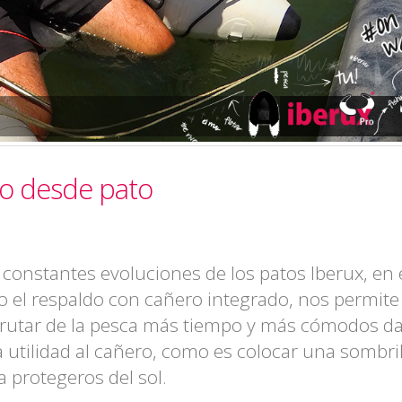
no desde pato
 constantes evoluciones de los patos Iberux, en 
o el respaldo con cañero integrado, nos permite
frutar de la pesca más tiempo y más cómodos d
a utilidad al cañero, como es colocar una sombril
a protegeros del sol.