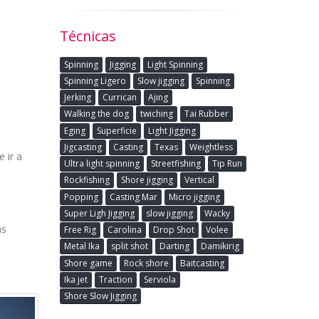
Técnicas
Spinning
Jigging
Light Spinning
Spinning Ligero
Slow jigging
Spinning
Jerking
Currican
Ajing
Walking the dog
twiching
Tai Rubber
Eging
Superficie
Light Jigging
Jigcasting
Casting
Texas
Weightless
 ir a
Ultra light spinning
Streetfishing
Tip Run
Rockfishing
Shore jigging
Vertical
Popping
Casting Mar
Micro jigging
Super Ligh Jigging
slow jigging
Wacky
ás
Free Rig
Carolina
Drop Shot
Volee
Metal Ika
split shot
Darting
Damikirig
Shore game
Rock shore
Baitcasting
Ika jet
Traction
Serviola
Shore Slow Jigging