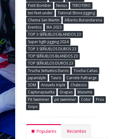
Petit Bomber
Nexus
TEROTERO
ten feet under
Tutorial Shore Jigging
Chema San Martin
Alberto Burundarena
Eventos
IKA 2023
TOP 3 SEÑUELOS BLANDOS 23
Super ligth jigging 2024
TOP 3 SEÑUELOS DUROS 23
TOP SEÑUELOS BLANDOS 23
TOP SEÑUELOS DUROS 23
Trucha Señuelos Duros
Trucha Cañas
japanstyle
Tauro
Carrete Fullrange
SOM
Anzuelo triple
Chalecos
Capturaysuelta
Grapas
Mazume
Pit Swimmer
pit swimmer
Color
Prox
Grips
Populares
Recientes