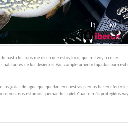
o hasta los ojos me dicen que estoy loco, que me voy a cocer.
los habitantes de los desiertos. Van completamente tapados para evita
 las gotas de agua que quedan en nuestras piernas hacen efecto lu
 lo notemos, nos estamos quemando la piel. Cuanto más protegidos v