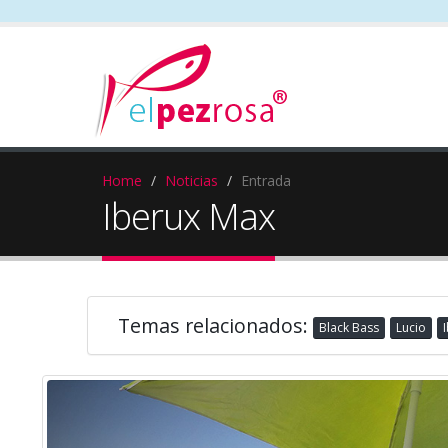
Home
Noticias
Entrada
Iberux Max
Temas relacionados:
Black Bass
Lucio