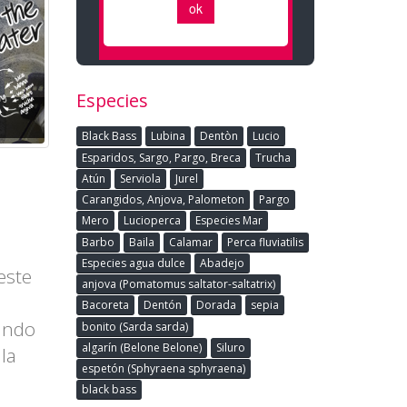
Especies
Black Bass
Lubina
Dentòn
Lucio
Esparidos, Sargo, Pargo, Breca
Trucha
Atún
Serviola
Jurel
Carangidos, Anjova, Palometon
Pargo
Mero
Lucioperca
Especies Mar
Barbo
Baila
Calamar
Perca fluviatilis
Especies agua dulce
Abadejo
este
anjova (Pomatomus saltator-saltatrix)
Bacoreta
Dentón
Dorada
sepia
ando
bonito (Sarda sarda)
algarín (Belone Belone)
Siluro
la
espetón (Sphyraena sphyraena)
black bass