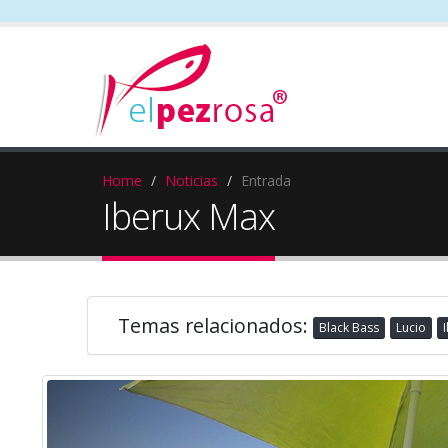
Home
Noticias
Entrada
Iberux Max
Temas relacionados:
Black Bass
Lucio