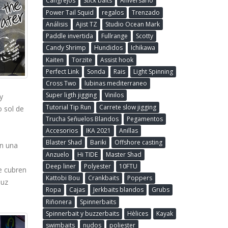
Cangrejos
Stick baits
Aniversario
Power Tail Squid
regalos
Trenzado
Análisis
Ajist TZ
Studio Ocean Mark
Paddle invertida
Fullrange
Scotty
Candy Shrimp
Hundidos
Ichikawa
Kaiten
Torzite
Assist hook
Perfect Link
Sonda
Rais
Light Spinning
Cross Two
lubinas mediterraneo
Super ligth jigging
Vinilos
y
Tutorial Tip Run
Carrete slow jigging
 sol de
Trucha Señuelos Blandos
Pegamentos
Accesorios
IKA 2021
Anillas
Blaster Shad
Bariki
Offshore casting
on una
Anzuelo
Hi TIDE
Master Shad
Deep liner
Polyester
10FTU
e cubren
Kattobi Bou
Crankbaits
Poppers
luz
Ropa
Cajas
Jerkbaits blandos
Grubs
Riñonera
Spinnerbaits
Spinnerbait y buzzerbaits
Hèlices
Kayak
swimbaits
nudos
poliester