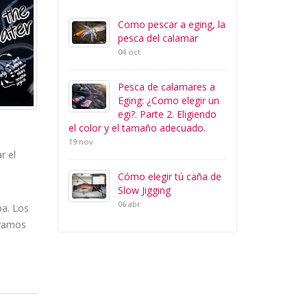
Como pescar a eging, la
pesca del calamar
04 oct
Pesca de calamares a
Eging: ¿Como elegir un
egi?. Parte 2. Eligiendo
el color y el tamaño adecuado.
19 nov
r el
Cómo elegir tú caña de
Slow Jigging
06 abr
pa. Los
ayamos