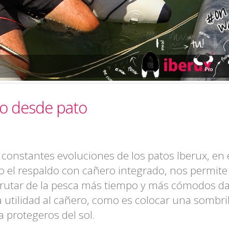
no desde pato
 constantes evoluciones de los patos Iberux, en 
o el respaldo con cañero integrado, nos permite
frutar de la pesca más tiempo y más cómodos d
a utilidad al cañero, como es colocar una sombril
a protegeros del sol.