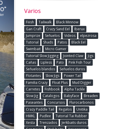
Varios
Fiiish
Tailwalk
Black Minnow
Gan Craft
Crazy Sand Eel
Iberux
Jumprize
Señuelos
Videos
elpezrosa
Tutorial
Shads
Patos
Black Eel
Swimbait
Micro Gamer
Tutorial Slow Jigging
Jointed Claw
Jigs
Cañas
Lipless
Pato
Pink Fish Tour
Señuelos blandos
Señuelos duros
Flotantes
Slow Jigs
Power Tail
Familia Crazy
Float Plus
Mud Digger
Carretes
Fishbook
Alpha Tackle
Slow Jig
Catalogos
Babyface
Breaden
Paseantes
Concursos
Flurocarbonos
Crazy Paddle Tail
Regalos
Unitika
HMKL
Pudlee
Tutorial Tai Rubber
Xesta
Trenzados
Jerkbaits duros