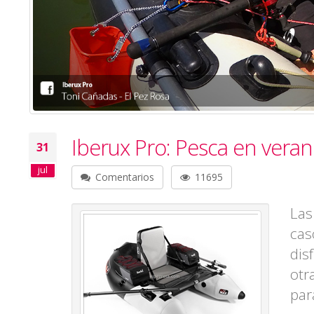
Iberux Pro: Pesca en vera
31
jul
Comentarios
11695
Las
cas
dis
otr
par