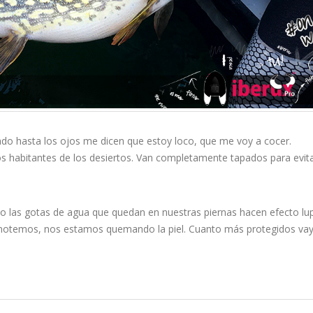
o hasta los ojos me dicen que estoy loco, que me voy a cocer.
los habitantes de los desiertos. Van completamente tapados para evita
 las gotas de agua que quedan en nuestras piernas hacen efecto lu
 lo notemos, nos estamos quemando la piel. Cuanto más protegidos v