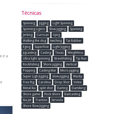
Técnicas
Spinning
Jigging
Light Spinning
Spinning Ligero
Slow jigging
Spinning
Jerking
Currican
Ajing
Walking the dog
twiching
Tai Rubber
Eging
Superficie
Light Jigging
Jigcasting
Casting
Texas
Weightless
 ir a
Ultra light spinning
Streetfishing
Tip Run
Rockfishing
Shore jigging
Vertical
Popping
Casting Mar
Micro jigging
Super Ligh Jigging
slow jigging
Wacky
ás
Free Rig
Carolina
Drop Shot
Volee
Metal Ika
split shot
Darting
Damikirig
Shore game
Rock shore
Baitcasting
Ika jet
Traction
Serviola
Shore Slow Jigging