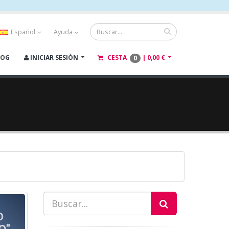
Español
Ayuda
LOG
INICIAR SESIÓN
CESTA
|
0,00 €
0