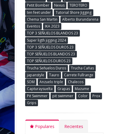
Petit Bomber
Nexus
TEROTERO
ten feet under
Tutorial Shore Jigging
Chema San Martin
Alberto Burundarena
Eventos
IKA 2023
TOP 3 SEÑUELOS BLANDOS 23
Super ligth jigging 2024
TOP 3 SEÑUELOS DUROS 23
TOP SEÑUELOS BLANDOS 23
TOP SEÑUELOS DUROS 23
Trucha Señuelos Duros
Trucha Cañas
japanstyle
Tauro
Carrete Fullrange
SOM
Anzuelo triple
Chalecos
Capturaysuelta
Grapas
Mazume
Pit Swimmer
pit swimmer
Color
Prox
Grips
Populares
Recientes