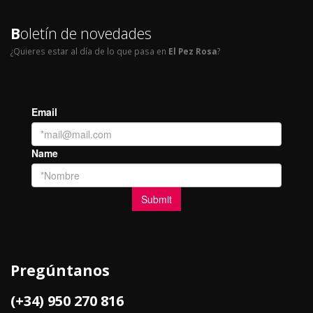
B
oletín de novedades
¿Quieres estar al día de lo que pasa en
El Pez Rosa
?
Pregúntanos
(+34) 950 270 816