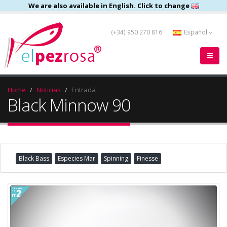
We are also available in English. Click to change
(+34) 950 270 816
Español
Home
Noticias
Entrada
Black Minnow 90
Black Bass
Especies Mar
Spinning
Finesse