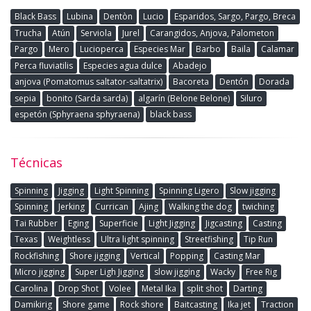
Black Bass
Lubina
Dentòn
Lucio
Esparidos, Sargo, Pargo, Breca
Trucha
Atún
Serviola
Jurel
Carangidos, Anjova, Palometon
Pargo
Mero
Lucioperca
Especies Mar
Barbo
Baila
Calamar
Perca fluviatilis
Especies agua dulce
Abadejo
anjova (Pomatomus saltator-saltatrix)
Bacoreta
Dentón
Dorada
sepia
bonito (Sarda sarda)
algarín (Belone Belone)
Siluro
espetón (Sphyraena sphyraena)
black bass
Técnicas
Spinning
Jigging
Light Spinning
Spinning Ligero
Slow jigging
Spinning
Jerking
Currican
Ajing
Walking the dog
twiching
Tai Rubber
Eging
Superficie
Light Jigging
Jigcasting
Casting
Texas
Weightless
Ultra light spinning
Streetfishing
Tip Run
Rockfishing
Shore jigging
Vertical
Popping
Casting Mar
Micro jigging
Super Ligh Jigging
slow jigging
Wacky
Free Rig
Carolina
Drop Shot
Volee
Metal Ika
split shot
Darting
Damikirig
Shore game
Rock shore
Baitcasting
Ika jet
Traction