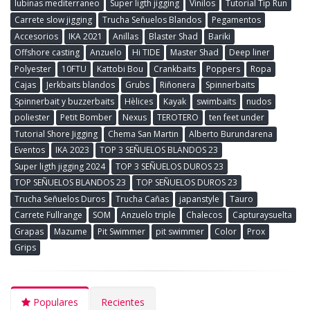
lubinas mediterraneo
Super ligth jigging
Vinilos
Tutorial Tip Run
Carrete slow jigging
Trucha Señuelos Blandos
Pegamentos
Accesorios
IKA 2021
Anillas
Blaster Shad
Bariki
Offshore casting
Anzuelo
Hi TIDE
Master Shad
Deep liner
Polyester
10FTU
Kattobi Bou
Crankbaits
Poppers
Ropa
Cajas
Jerkbaits blandos
Grubs
Riñonera
Spinnerbaits
Spinnerbait y buzzerbaits
Hèlices
Kayak
swimbaits
nudos
poliester
Petit Bomber
Nexus
TEROTERO
ten feet under
Tutorial Shore Jigging
Chema San Martin
Alberto Burundarena
Eventos
IKA 2023
TOP 3 SEÑUELOS BLANDOS 23
Super ligth jigging 2024
TOP 3 SEÑUELOS DUROS 23
TOP SEÑUELOS BLANDOS 23
TOP SEÑUELOS DUROS 23
Trucha Señuelos Duros
Trucha Cañas
japanstyle
Tauro
Carrete Fullrange
SOM
Anzuelo triple
Chalecos
Capturaysuelta
Grapas
Mazume
Pit Swimmer
pit swimmer
Color
Prox
Grips
Populares
Recientes