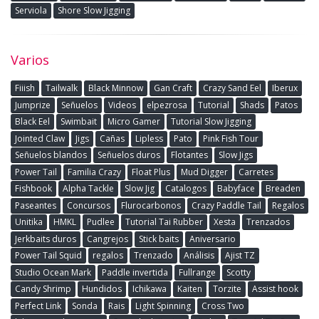
Serviola
Shore Slow Jigging
Varios
Fiiish
Tailwalk
Black Minnow
Gan Craft
Crazy Sand Eel
Iberux
Jumprize
Señuelos
Videos
elpezrosa
Tutorial
Shads
Patos
Black Eel
Swimbait
Micro Gamer
Tutorial Slow Jigging
Jointed Claw
Jigs
Cañas
Lipless
Pato
Pink Fish Tour
Señuelos blandos
Señuelos duros
Flotantes
Slow Jigs
Power Tail
Familia Crazy
Float Plus
Mud Digger
Carretes
Fishbook
Alpha Tackle
Slow Jig
Catalogos
Babyface
Breaden
Paseantes
Concursos
Flurocarbonos
Crazy Paddle Tail
Regalos
Unitika
HMKL
Pudlee
Tutorial Tai Rubber
Xesta
Trenzados
Jerkbaits duros
Cangrejos
Stick baits
Aniversario
Power Tail Squid
regalos
Trenzado
Análisis
Ajist TZ
Studio Ocean Mark
Paddle invertida
Fullrange
Scotty
Candy Shrimp
Hundidos
Ichikawa
Kaiten
Torzite
Assist hook
Perfect Link
Sonda
Rais
Light Spinning
Cross Two