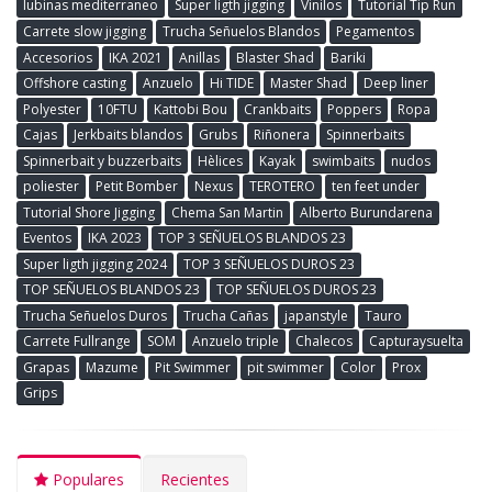
lubinas mediterraneo
Super ligth jigging
Vinilos
Tutorial Tip Run
Carrete slow jigging
Trucha Señuelos Blandos
Pegamentos
Accesorios
IKA 2021
Anillas
Blaster Shad
Bariki
Offshore casting
Anzuelo
Hi TIDE
Master Shad
Deep liner
Polyester
10FTU
Kattobi Bou
Crankbaits
Poppers
Ropa
Cajas
Jerkbaits blandos
Grubs
Riñonera
Spinnerbaits
Spinnerbait y buzzerbaits
Hèlices
Kayak
swimbaits
nudos
poliester
Petit Bomber
Nexus
TEROTERO
ten feet under
Tutorial Shore Jigging
Chema San Martin
Alberto Burundarena
Eventos
IKA 2023
TOP 3 SEÑUELOS BLANDOS 23
Super ligth jigging 2024
TOP 3 SEÑUELOS DUROS 23
TOP SEÑUELOS BLANDOS 23
TOP SEÑUELOS DUROS 23
Trucha Señuelos Duros
Trucha Cañas
japanstyle
Tauro
Carrete Fullrange
SOM
Anzuelo triple
Chalecos
Capturaysuelta
Grapas
Mazume
Pit Swimmer
pit swimmer
Color
Prox
Grips
Populares
Recientes