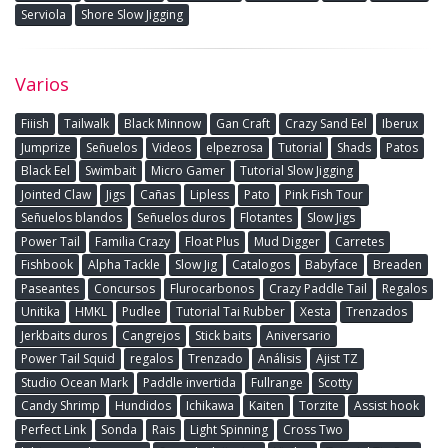
Serviola
Shore Slow Jigging
Varios
Fiiish
Tailwalk
Black Minnow
Gan Craft
Crazy Sand Eel
Iberux
Jumprize
Señuelos
Videos
elpezrosa
Tutorial
Shads
Patos
Black Eel
Swimbait
Micro Gamer
Tutorial Slow Jigging
Jointed Claw
Jigs
Cañas
Lipless
Pato
Pink Fish Tour
Señuelos blandos
Señuelos duros
Flotantes
Slow Jigs
Power Tail
Familia Crazy
Float Plus
Mud Digger
Carretes
Fishbook
Alpha Tackle
Slow Jig
Catalogos
Babyface
Breaden
Paseantes
Concursos
Flurocarbonos
Crazy Paddle Tail
Regalos
Unitika
HMKL
Pudlee
Tutorial Tai Rubber
Xesta
Trenzados
Jerkbaits duros
Cangrejos
Stick baits
Aniversario
Power Tail Squid
regalos
Trenzado
Análisis
Ajist TZ
Studio Ocean Mark
Paddle invertida
Fullrange
Scotty
Candy Shrimp
Hundidos
Ichikawa
Kaiten
Torzite
Assist hook
Perfect Link
Sonda
Rais
Light Spinning
Cross Two