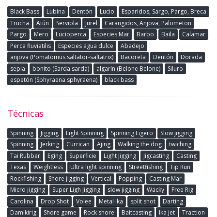
Black Bass
Lubina
Dentòn
Lucio
Esparidos, Sargo, Pargo, Breca
Trucha
Atún
Serviola
Jurel
Carangidos, Anjova, Palometon
Pargo
Mero
Lucioperca
Especies Mar
Barbo
Baila
Calamar
Perca fluviatilis
Especies agua dulce
Abadejo
anjova (Pomatomus saltator-saltatrix)
Bacoreta
Dentón
Dorada
sepia
bonito (Sarda sarda)
algarín (Belone Belone)
Siluro
espetón (Sphyraena sphyraena)
black bass
Técnicas
Spinning
Jigging
Light Spinning
Spinning Ligero
Slow jigging
Spinning
Jerking
Currican
Ajing
Walking the dog
twiching
Tai Rubber
Eging
Superficie
Light Jigging
Jigcasting
Casting
Texas
Weightless
Ultra light spinning
Streetfishing
Tip Run
Rockfishing
Shore jigging
Vertical
Popping
Casting Mar
Micro jigging
Super Ligh Jigging
slow jigging
Wacky
Free Rig
Carolina
Drop Shot
Volee
Metal Ika
split shot
Darting
Damikirig
Shore game
Rock shore
Baitcasting
Ika jet
Traction