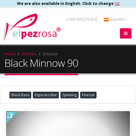
We are also available in English. Click to change
(+34) 950 270 816
Español
Home
Noticias
Entrada
Black Minnow 90
Black Bass
Especies Mar
Spinning
Finesse