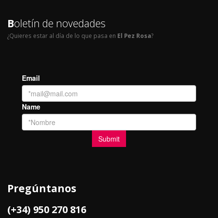
B
oletín de novedades
¿Quieres estar al día de lo que pasa en
El Pez Rosa
?
Pregúntanos
(+34) 950 270 816