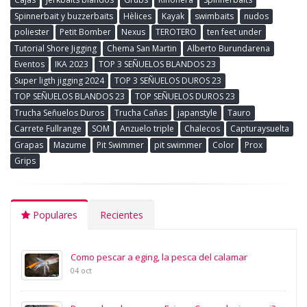
Spinnerbait y buzzerbaits
Hèlices
Kayak
swimbaits
nudos
poliester
Petit Bomber
Nexus
TEROTERO
ten feet under
Tutorial Shore Jigging
Chema San Martin
Alberto Burundarena
Eventos
IKA 2023
TOP 3 SEÑUELOS BLANDOS 23
Super ligth jigging 2024
TOP 3 SEÑUELOS DUROS 23
TOP SEÑUELOS BLANDOS 23
TOP SEÑUELOS DUROS 23
Trucha Señuelos Duros
Trucha Cañas
japanstyle
Tauro
Carrete Fullrange
SOM
Anzuelo triple
Chalecos
Capturaysuelta
Grapas
Mazume
Pit Swimmer
pit swimmer
Color
Prox
Grips
Populares
Recientes
Como pescar a eging, la pesca del calamar
04 oct