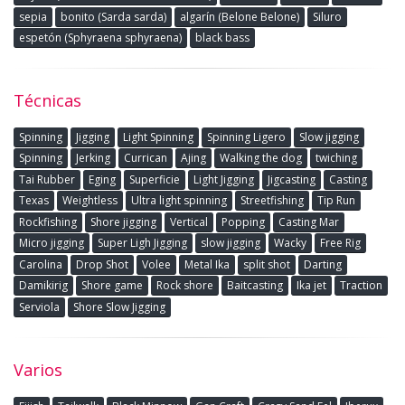
sepia
bonito (Sarda sarda)
algarín (Belone Belone)
Siluro
espetón (Sphyraena sphyraena)
black bass
Técnicas
Spinning
Jigging
Light Spinning
Spinning Ligero
Slow jigging
Spinning
Jerking
Currican
Ajing
Walking the dog
twiching
Tai Rubber
Eging
Superficie
Light Jigging
Jigcasting
Casting
Texas
Weightless
Ultra light spinning
Streetfishing
Tip Run
Rockfishing
Shore jigging
Vertical
Popping
Casting Mar
Micro jigging
Super Ligh Jigging
slow jigging
Wacky
Free Rig
Carolina
Drop Shot
Volee
Metal Ika
split shot
Darting
Damikirig
Shore game
Rock shore
Baitcasting
Ika jet
Traction
Serviola
Shore Slow Jigging
Varios