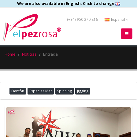
We are also available in English. Click to change
(+34) 950 270 816
Español
Home
Noticias
Entrada
Dentòn
Especies Mar
Spinning
Jigging