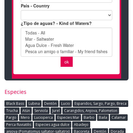
Especies
Black Bass
Lubina
Dentòn
Lucio
Esparidos, Sargo, Pargo, Breca
Trucha
Atún
Serviola
Jurel
Carangidos, Anjova, Palometon
Pargo
Mero
Lucioperca
Especies Mar
Barbo
Baila
Calamar
Perca fluviatilis
Especies agua dulce
Abadejo
anjova (Pomatomus saltator-saltatrix)
Bacoreta
Dentón
Dorada