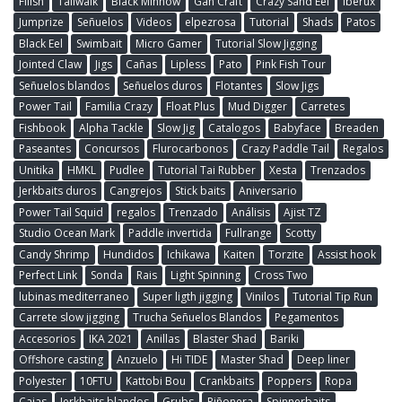
Fiiish
Tailwalk
Black Minnow
Gan Craft
Crazy Sand Eel
Iberux
Jumprize
Señuelos
Videos
elpezrosa
Tutorial
Shads
Patos
Black Eel
Swimbait
Micro Gamer
Tutorial Slow Jigging
Jointed Claw
Jigs
Cañas
Lipless
Pato
Pink Fish Tour
Señuelos blandos
Señuelos duros
Flotantes
Slow Jigs
Power Tail
Familia Crazy
Float Plus
Mud Digger
Carretes
Fishbook
Alpha Tackle
Slow Jig
Catalogos
Babyface
Breaden
Paseantes
Concursos
Flurocarbonos
Crazy Paddle Tail
Regalos
Unitika
HMKL
Pudlee
Tutorial Tai Rubber
Xesta
Trenzados
Jerkbaits duros
Cangrejos
Stick baits
Aniversario
Power Tail Squid
regalos
Trenzado
Análisis
Ajist TZ
Studio Ocean Mark
Paddle invertida
Fullrange
Scotty
Candy Shrimp
Hundidos
Ichikawa
Kaiten
Torzite
Assist hook
Perfect Link
Sonda
Rais
Light Spinning
Cross Two
lubinas mediterraneo
Super ligth jigging
Vinilos
Tutorial Tip Run
Carrete slow jigging
Trucha Señuelos Blandos
Pegamentos
Accesorios
IKA 2021
Anillas
Blaster Shad
Bariki
Offshore casting
Anzuelo
Hi TIDE
Master Shad
Deep liner
Polyester
10FTU
Kattobi Bou
Crankbaits
Poppers
Ropa
Cajas
Jerkbaits blandos
Grubs
Riñonera
Spinnerbaits