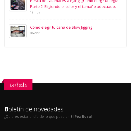
Pesca de calamares a Eging: ¿Como elegir un egi?.
Parte 2. Eligiendo el color y el tamaño adecuado.
19 nov
Cómo elegir tú caña de Slow Jigging
06 abr
Contacta
B
oletín de novedades
¿Quieres estar al día de lo que pasa en
El Pez Rosa
?