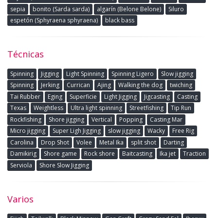
sepia
bonito (Sarda sarda)
algarín (Belone Belone)
Siluro
espetón (Sphyraena sphyraena)
black bass
Técnicas
Spinning
Jigging
Light Spinning
Spinning Ligero
Slow jigging
Spinning
Jerking
Currican
Ajing
Walking the dog
twiching
Tai Rubber
Eging
Superficie
Light Jigging
Jigcasting
Casting
Texas
Weightless
Ultra light spinning
Streetfishing
Tip Run
Rockfishing
Shore jigging
Vertical
Popping
Casting Mar
Micro jigging
Super Ligh Jigging
slow jigging
Wacky
Free Rig
Carolina
Drop Shot
Volee
Metal Ika
split shot
Darting
Damikirig
Shore game
Rock shore
Baitcasting
Ika jet
Traction
Serviola
Shore Slow Jigging
Varios