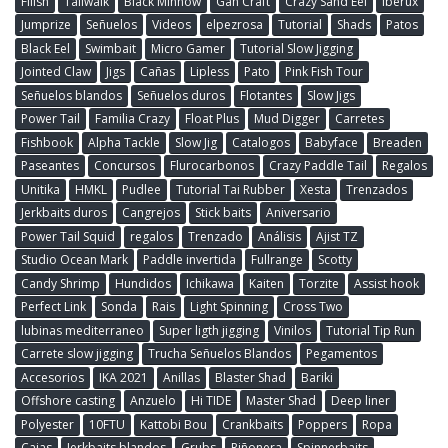
Fiiish
Tailwalk
Black Minnow
Gan Craft
Crazy Sand Eel
Iberux
Jumprize
Señuelos
Videos
elpezrosa
Tutorial
Shads
Patos
Black Eel
Swimbait
Micro Gamer
Tutorial Slow Jigging
Jointed Claw
Jigs
Cañas
Lipless
Pato
Pink Fish Tour
Señuelos blandos
Señuelos duros
Flotantes
Slow Jigs
Power Tail
Familia Crazy
Float Plus
Mud Digger
Carretes
Fishbook
Alpha Tackle
Slow Jig
Catalogos
Babyface
Breaden
Paseantes
Concursos
Flurocarbonos
Crazy Paddle Tail
Regalos
Unitika
HMKL
Pudlee
Tutorial Tai Rubber
Xesta
Trenzados
Jerkbaits duros
Cangrejos
Stick baits
Aniversario
Power Tail Squid
regalos
Trenzado
Análisis
Ajist TZ
Studio Ocean Mark
Paddle invertida
Fullrange
Scotty
Candy Shrimp
Hundidos
Ichikawa
Kaiten
Torzite
Assist hook
Perfect Link
Sonda
Rais
Light Spinning
Cross Two
lubinas mediterraneo
Super ligth jigging
Vinilos
Tutorial Tip Run
Carrete slow jigging
Trucha Señuelos Blandos
Pegamentos
Accesorios
IKA 2021
Anillas
Blaster Shad
Bariki
Offshore casting
Anzuelo
Hi TIDE
Master Shad
Deep liner
Polyester
10FTU
Kattobi Bou
Crankbaits
Poppers
Ropa
Cajas
Jerkbaits blandos
Grubs
Riñonera
Spinnerbaits