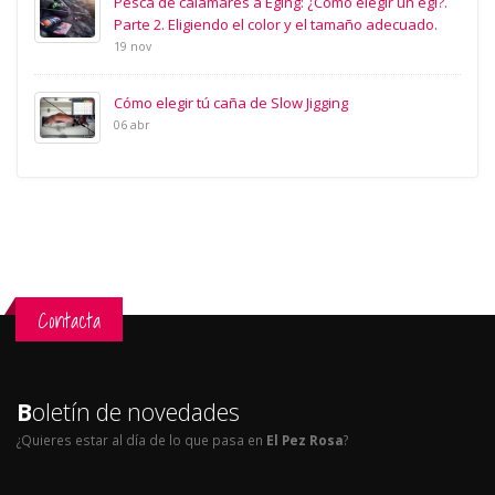
Pesca de calamares a Eging: ¿Como elegir un egi?.
Parte 2. Eligiendo el color y el tamaño adecuado.
19 nov
Cómo elegir tú caña de Slow Jigging
06 abr
Contacta
B
oletín de novedades
¿Quieres estar al día de lo que pasa en
El Pez Rosa
?