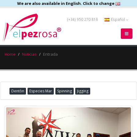
We are also available in English. Click to change
(+34) 950 270 816
Español
Home
Noticias
Entrada
Dentòn
Especies Mar
Spinning
Jigging