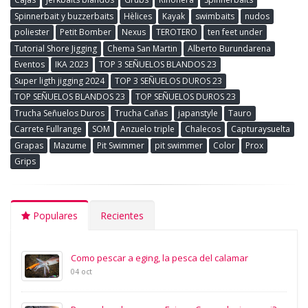
Spinnerbait y buzzerbaits
Hèlices
Kayak
swimbaits
nudos
poliester
Petit Bomber
Nexus
TEROTERO
ten feet under
Tutorial Shore Jigging
Chema San Martin
Alberto Burundarena
Eventos
IKA 2023
TOP 3 SEÑUELOS BLANDOS 23
Super ligth jigging 2024
TOP 3 SEÑUELOS DUROS 23
TOP SEÑUELOS BLANDOS 23
TOP SEÑUELOS DUROS 23
Trucha Señuelos Duros
Trucha Cañas
japanstyle
Tauro
Carrete Fullrange
SOM
Anzuelo triple
Chalecos
Capturaysuelta
Grapas
Mazume
Pit Swimmer
pit swimmer
Color
Prox
Grips
Populares
Recientes
Como pescar a eging, la pesca del calamar
04 oct