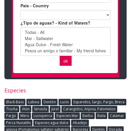
Especies
Black Bass
Lubina
Dentòn
Lucio
Esparidos, Sargo, Pargo, Breca
Trucha
Atún
Serviola
Jurel
Carangidos, Anjova, Palometon
Pargo
Mero
Lucioperca
Especies Mar
Barbo
Baila
Calamar
Perca fluviatilis
Especies agua dulce
Abadejo
anjova (Pomatomus saltator-saltatrix)
Bacoreta
Dentón
Dorada