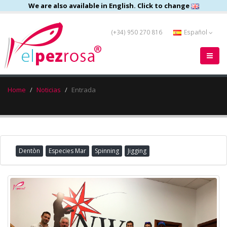
We are also available in English. Click to change
(+34) 950 270 816
Español
Home
Noticias
Entrada
Dentòn
Especies Mar
Spinning
Jigging