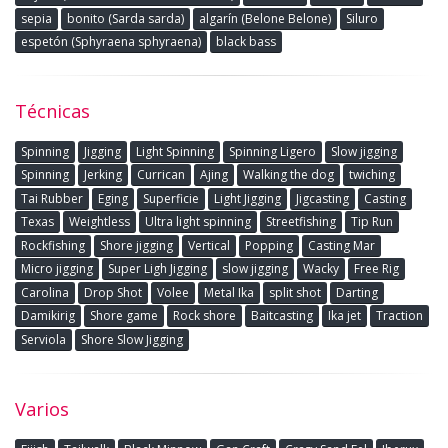
sepia
bonito (Sarda sarda)
algarín (Belone Belone)
Siluro
espetón (Sphyraena sphyraena)
black bass
Técnicas
Spinning
Jigging
Light Spinning
Spinning Ligero
Slow jigging
Spinning
Jerking
Currican
Ajing
Walking the dog
twiching
Tai Rubber
Eging
Superficie
Light Jigging
Jigcasting
Casting
Texas
Weightless
Ultra light spinning
Streetfishing
Tip Run
Rockfishing
Shore jigging
Vertical
Popping
Casting Mar
Micro jigging
Super Ligh Jigging
slow jigging
Wacky
Free Rig
Carolina
Drop Shot
Volee
Metal Ika
split shot
Darting
Damikirig
Shore game
Rock shore
Baitcasting
Ika jet
Traction
Serviola
Shore Slow Jigging
Varios