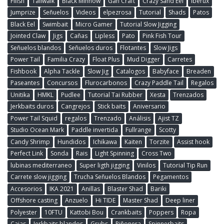
Fiiish
Tailwalk
Black Minnow
Gan Craft
Crazy Sand Eel
Iberux
Jumprize
Señuelos
Videos
elpezrosa
Tutorial
Shads
Patos
Black Eel
Swimbait
Micro Gamer
Tutorial Slow Jigging
Jointed Claw
Jigs
Cañas
Lipless
Pato
Pink Fish Tour
Señuelos blandos
Señuelos duros
Flotantes
Slow Jigs
Power Tail
Familia Crazy
Float Plus
Mud Digger
Carretes
Fishbook
Alpha Tackle
Slow Jig
Catalogos
Babyface
Breaden
Paseantes
Concursos
Flurocarbonos
Crazy Paddle Tail
Regalos
Unitika
HMKL
Pudlee
Tutorial Tai Rubber
Xesta
Trenzados
Jerkbaits duros
Cangrejos
Stick baits
Aniversario
Power Tail Squid
regalos
Trenzado
Análisis
Ajist TZ
Studio Ocean Mark
Paddle invertida
Fullrange
Scotty
Candy Shrimp
Hundidos
Ichikawa
Kaiten
Torzite
Assist hook
Perfect Link
Sonda
Rais
Light Spinning
Cross Two
lubinas mediterraneo
Super ligth jigging
Vinilos
Tutorial Tip Run
Carrete slow jigging
Trucha Señuelos Blandos
Pegamentos
Accesorios
IKA 2021
Anillas
Blaster Shad
Bariki
Offshore casting
Anzuelo
Hi TIDE
Master Shad
Deep liner
Polyester
10FTU
Kattobi Bou
Crankbaits
Poppers
Ropa
Cajas
Jerkbaits blandos
Grubs
Riñonera
Spinnerbaits