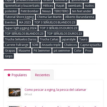
Spinnerbait y buzzerbaits
Hèlices
Kayak
swimbaits
nudos
poliester
Petit Bomber
Nexus
TEROTERO
ten feet under
Tutorial Shore Jigging
Chema San Martin
Alberto Burundarena
Eventos
IKA 2023
TOP 3 SEÑUELOS BLANDOS 23
Super ligth jigging 2024
TOP 3 SEÑUELOS DUROS 23
TOP SEÑUELOS BLANDOS 23
TOP SEÑUELOS DUROS 23
Trucha Señuelos Duros
Trucha Cañas
japanstyle
Tauro
Carrete Fullrange
SOM
Anzuelo triple
Chalecos
Capturaysuelta
Grapas
Mazume
Pit Swimmer
pit swimmer
Color
Prox
Grips
Populares
Recientes
Como pescar a eging, la pesca del calamar
04 oct