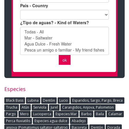
Especies
Black Bass
Lubina
Dentòn
Lucio
Esparidos, Sargo, Pargo, Breca
Trucha
Atún
Serviola
Jurel
Carangidos, Anjova, Palometon
Pargo
Mero
Lucioperca
Especies Mar
Barbo
Baila
Calamar
Perca fluviatilis
Especies agua dulce
Abadejo
anjova (Pomatomus saltator-saltatrix)
Bacoreta
Dentón
Dorada