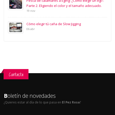
Pesca de calamares a Eging: ¿Como elegir un egi?.
Parte 2. Eligiendo el color y el tamaño adecuado.
19 nov
Cómo elegir tú caña de Slow Jigging
06 abr
Contacta
B
oletín de novedades
¿Quieres estar al día de lo que pasa en
El Pez Rosa
?