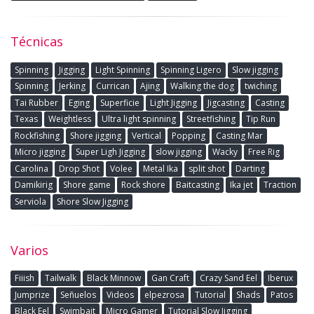
Técnicas
Spinning
Jigging
Light Spinning
Spinning Ligero
Slow jigging
Spinning
Jerking
Currican
Ajing
Walking the dog
twiching
Tai Rubber
Eging
Superficie
Light Jigging
Jigcasting
Casting
Texas
Weightless
Ultra light spinning
Streetfishing
Tip Run
Rockfishing
Shore jigging
Vertical
Popping
Casting Mar
Micro jigging
Super Ligh Jigging
slow jigging
Wacky
Free Rig
Carolina
Drop Shot
Volee
Metal Ika
split shot
Darting
Damikirig
Shore game
Rock shore
Baitcasting
Ika jet
Traction
Serviola
Shore Slow Jigging
Varios
Fiiish
Tailwalk
Black Minnow
Gan Craft
Crazy Sand Eel
Iberux
Jumprize
Señuelos
Videos
elpezrosa
Tutorial
Shads
Patos
Black Eel
Swimbait
Micro Gamer
Tutorial Slow Jigging