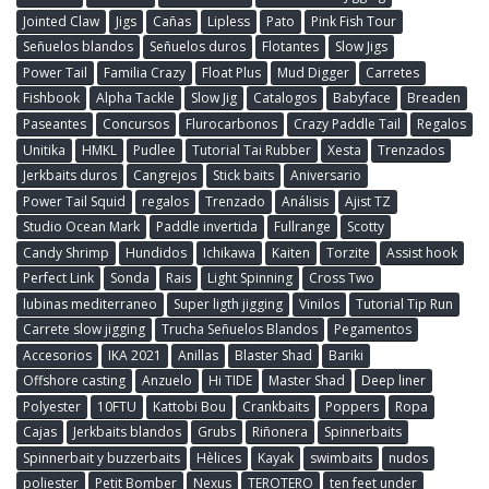
Jointed Claw
Jigs
Cañas
Lipless
Pato
Pink Fish Tour
Señuelos blandos
Señuelos duros
Flotantes
Slow Jigs
Power Tail
Familia Crazy
Float Plus
Mud Digger
Carretes
Fishbook
Alpha Tackle
Slow Jig
Catalogos
Babyface
Breaden
Paseantes
Concursos
Flurocarbonos
Crazy Paddle Tail
Regalos
Unitika
HMKL
Pudlee
Tutorial Tai Rubber
Xesta
Trenzados
Jerkbaits duros
Cangrejos
Stick baits
Aniversario
Power Tail Squid
regalos
Trenzado
Análisis
Ajist TZ
Studio Ocean Mark
Paddle invertida
Fullrange
Scotty
Candy Shrimp
Hundidos
Ichikawa
Kaiten
Torzite
Assist hook
Perfect Link
Sonda
Rais
Light Spinning
Cross Two
lubinas mediterraneo
Super ligth jigging
Vinilos
Tutorial Tip Run
Carrete slow jigging
Trucha Señuelos Blandos
Pegamentos
Accesorios
IKA 2021
Anillas
Blaster Shad
Bariki
Offshore casting
Anzuelo
Hi TIDE
Master Shad
Deep liner
Polyester
10FTU
Kattobi Bou
Crankbaits
Poppers
Ropa
Cajas
Jerkbaits blandos
Grubs
Riñonera
Spinnerbaits
Spinnerbait y buzzerbaits
Hèlices
Kayak
swimbaits
nudos
poliester
Petit Bomber
Nexus
TEROTERO
ten feet under