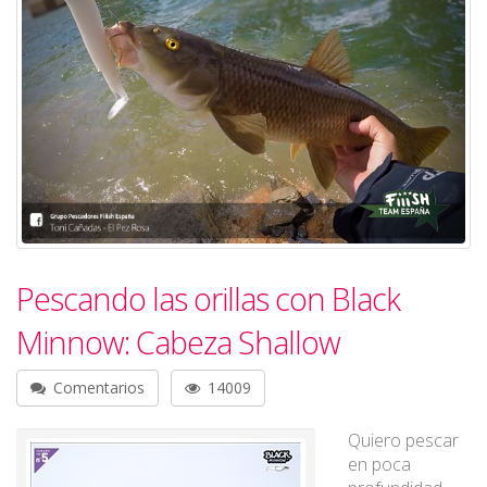
Pescando las orillas con Black
Minnow: Cabeza Shallow
Comentarios
14009
Quiero pescar
en poca