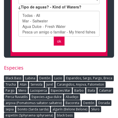
Especies
Black Bass
Lubina
Dentòn
Lucio
Esparidos, Sargo, Pargo, Breca
Trucha
Atún
Serviola
Jurel
Carangidos, Anjova, Palometon
Pargo
Mero
Lucioperca
Especies Mar
Barbo
Baila
Calamar
Perca fluviatilis
Especies agua dulce
Abadejo
anjova (Pomatomus saltator-saltatrix)
Bacoreta
Dentón
Dorada
sepia
bonito (Sarda sarda)
algarín (Belone Belone)
Siluro
espetón (Sphyraena sphyraena)
black bass