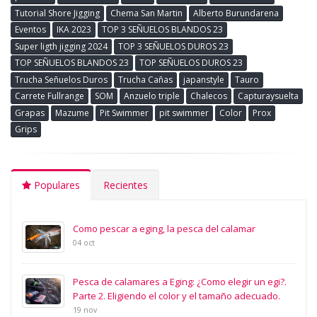
Tutorial Shore Jigging
Chema San Martin
Alberto Burundarena
Eventos
IKA 2023
TOP 3 SEÑUELOS BLANDOS 23
Super ligth jigging 2024
TOP 3 SEÑUELOS DUROS 23
TOP SEÑUELOS BLANDOS 23
TOP SEÑUELOS DUROS 23
Trucha Señuelos Duros
Trucha Cañas
japanstyle
Tauro
Carrete Fullrange
SOM
Anzuelo triple
Chalecos
Capturaysuelta
Grapas
Mazume
Pit Swimmer
pit swimmer
Color
Prox
Grips
Populares
Recientes
Como pescar a eging, la pesca del calamar
04 oct
Pesca de calamares a Eging: ¿Como elegir un egi?.
Parte 2. Eligiendo el color y el tamaño adecuado.
19 nov