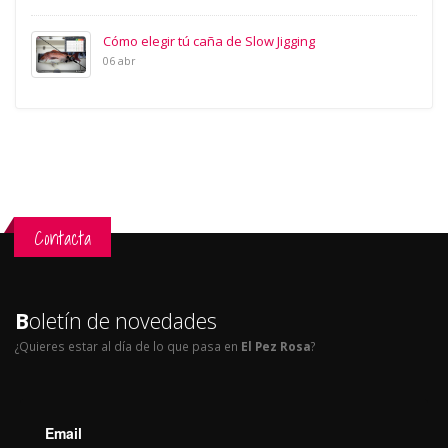
Cómo elegir tú caña de Slow Jigging
06 abr
Contacta
B
oletín de novedades
¿Quieres estar al día de lo que pasa en
El Pez Rosa
?