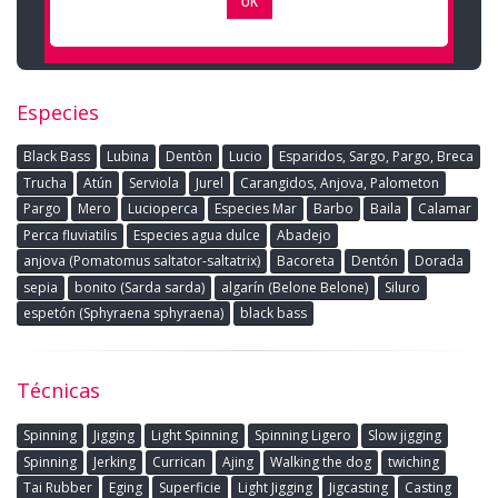
Especies
Black Bass
Lubina
Dentòn
Lucio
Esparidos, Sargo, Pargo, Breca
Trucha
Atún
Serviola
Jurel
Carangidos, Anjova, Palometon
Pargo
Mero
Lucioperca
Especies Mar
Barbo
Baila
Calamar
Perca fluviatilis
Especies agua dulce
Abadejo
anjova (Pomatomus saltator-saltatrix)
Bacoreta
Dentón
Dorada
sepia
bonito (Sarda sarda)
algarín (Belone Belone)
Siluro
espetón (Sphyraena sphyraena)
black bass
Técnicas
Spinning
Jigging
Light Spinning
Spinning Ligero
Slow jigging
Spinning
Jerking
Currican
Ajing
Walking the dog
twiching
Tai Rubber
Eging
Superficie
Light Jigging
Jigcasting
Casting