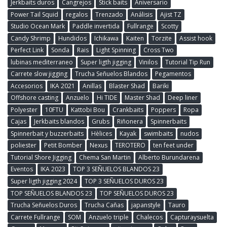
Jerkbaits duros
Cangrejos
Stick baits
Aniversario
Power Tail Squid
regalos
Trenzado
Análisis
Ajist TZ
Studio Ocean Mark
Paddle invertida
Fullrange
Scotty
Candy Shrimp
Hundidos
Ichikawa
Kaiten
Torzite
Assist hook
Perfect Link
Sonda
Rais
Light Spinning
Cross Two
lubinas mediterraneo
Super ligth jigging
Vinilos
Tutorial Tip Run
Carrete slow jigging
Trucha Señuelos Blandos
Pegamentos
Accesorios
IKA 2021
Anillas
Blaster Shad
Bariki
Offshore casting
Anzuelo
Hi TIDE
Master Shad
Deep liner
Polyester
10FTU
Kattobi Bou
Crankbaits
Poppers
Ropa
Cajas
Jerkbaits blandos
Grubs
Riñonera
Spinnerbaits
Spinnerbait y buzzerbaits
Hèlices
Kayak
swimbaits
nudos
poliester
Petit Bomber
Nexus
TEROTERO
ten feet under
Tutorial Shore Jigging
Chema San Martin
Alberto Burundarena
Eventos
IKA 2023
TOP 3 SEÑUELOS BLANDOS 23
Super ligth jigging 2024
TOP 3 SEÑUELOS DUROS 23
TOP SEÑUELOS BLANDOS 23
TOP SEÑUELOS DUROS 23
Trucha Señuelos Duros
Trucha Cañas
japanstyle
Tauro
Carrete Fullrange
SOM
Anzuelo triple
Chalecos
Capturaysuelta