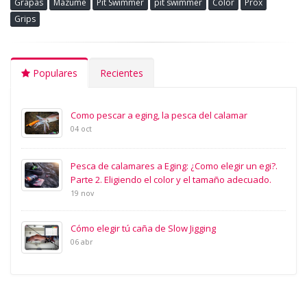
Grapas
Mazume
Pit Swimmer
pit swimmer
Color
Prox
Grips
Populares
Recientes
Como pescar a eging, la pesca del calamar
04 oct
Pesca de calamares a Eging: ¿Como elegir un egi?.
Parte 2. Eligiendo el color y el tamaño adecuado.
19 nov
Cómo elegir tú caña de Slow Jigging
06 abr