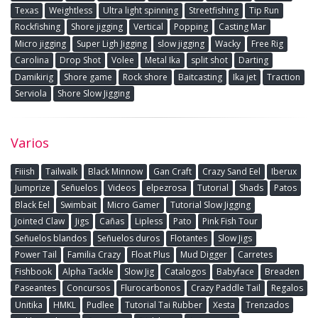
Texas
Weightless
Ultra light spinning
Streetfishing
Tip Run
Rockfishing
Shore jigging
Vertical
Popping
Casting Mar
Micro jigging
Super Ligh Jigging
slow jigging
Wacky
Free Rig
Carolina
Drop Shot
Volee
Metal Ika
split shot
Darting
Damikirig
Shore game
Rock shore
Baitcasting
Ika jet
Traction
Serviola
Shore Slow Jigging
Varios
Fiiish
Tailwalk
Black Minnow
Gan Craft
Crazy Sand Eel
Iberux
Jumprize
Señuelos
Videos
elpezrosa
Tutorial
Shads
Patos
Black Eel
Swimbait
Micro Gamer
Tutorial Slow Jigging
Jointed Claw
Jigs
Cañas
Lipless
Pato
Pink Fish Tour
Señuelos blandos
Señuelos duros
Flotantes
Slow Jigs
Power Tail
Familia Crazy
Float Plus
Mud Digger
Carretes
Fishbook
Alpha Tackle
Slow Jig
Catalogos
Babyface
Breaden
Paseantes
Concursos
Flurocarbonos
Crazy Paddle Tail
Regalos
Unitika
HMKL
Pudlee
Tutorial Tai Rubber
Xesta
Trenzados