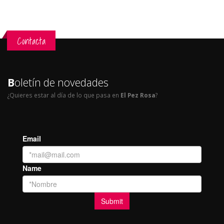
Contacta
B
oletín de novedades
¿Quieres estar al día de lo que pasa en
El Pez Rosa
?