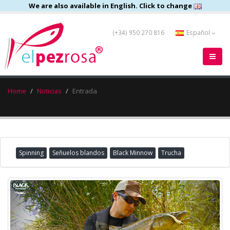
We are also available in English. Click to change
(+34) 950 270 816
Español
Home
Noticias
Entrada
Spinning
Señuelos blandos
Black Minnow
Trucha