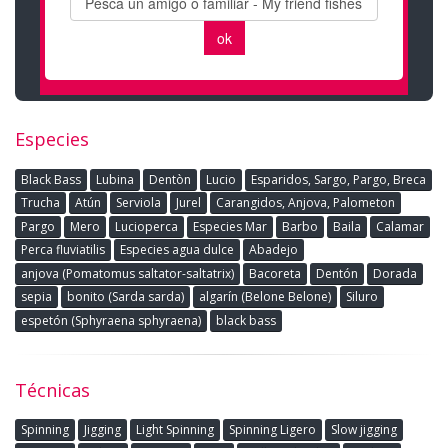
Especies
Black Bass
Lubina
Dentòn
Lucio
Esparidos, Sargo, Pargo, Breca
Trucha
Atún
Serviola
Jurel
Carangidos, Anjova, Palometon
Pargo
Mero
Lucioperca
Especies Mar
Barbo
Baila
Calamar
Perca fluviatilis
Especies agua dulce
Abadejo
anjova (Pomatomus saltator-saltatrix)
Bacoreta
Dentón
Dorada
sepia
bonito (Sarda sarda)
algarín (Belone Belone)
Siluro
espetón (Sphyraena sphyraena)
black bass
Técnicas
Spinning
Jigging
Light Spinning
Spinning Ligero
Slow jigging