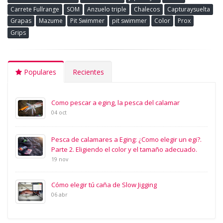
Carrete Fullrange
SOM
Anzuelo triple
Chalecos
Capturaysuelta
Grapas
Mazume
Pit Swimmer
pit swimmer
Color
Prox
Grips
Populares
Recientes
Como pescar a eging, la pesca del calamar
04 oct
Pesca de calamares a Eging: ¿Como elegir un egi?.
Parte 2. Eligiendo el color y el tamaño adecuado.
19 nov
Cómo elegir tú caña de Slow Jigging
06 abr