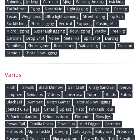
Spinning
Jerking
Currican
Ajing
Walking the dog
twiching
Tai Rubber
Eging
Superficie
Light Jigging
Jigcasting
Casting
Texas
Weightless
Ultra light spinning
Streetfishing
Tip Run
Rockfishing
Shore jigging
Vertical
Popping
Casting Mar
Micro jigging
Super Ligh Jigging
slow jigging
Wacky
Free Rig
Carolina
Drop Shot
Volee
Metal Ika
split shot
Darting
Damikirig
Shore game
Rock shore
Baitcasting
Ika jet
Traction
Serviola
Shore Slow Jigging
Varios
Fiiish
Tailwalk
Black Minnow
Gan Craft
Crazy Sand Eel
Iberux
Jumprize
Señuelos
Videos
elpezrosa
Tutorial
Shads
Patos
Black Eel
Swimbait
Micro Gamer
Tutorial Slow Jigging
Jointed Claw
Jigs
Cañas
Lipless
Pato
Pink Fish Tour
Señuelos blandos
Señuelos duros
Flotantes
Slow Jigs
Power Tail
Familia Crazy
Float Plus
Mud Digger
Carretes
Fishbook
Alpha Tackle
Slow Jig
Catalogos
Babyface
Breaden
Paseantes
Concursos
Flurocarbonos
Crazy Paddle Tail
Regalos