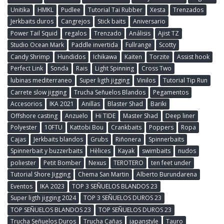
Unitika
HMKL
Pudlee
Tutorial Tai Rubber
Xesta
Trenzados
Jerkbaits duros
Cangrejos
Stick baits
Aniversario
Power Tail Squid
regalos
Trenzado
Análisis
Ajist TZ
Studio Ocean Mark
Paddle invertida
Fullrange
Scotty
Candy Shrimp
Hundidos
Ichikawa
Kaiten
Torzite
Assist hook
Perfect Link
Sonda
Rais
Light Spinning
Cross Two
lubinas mediterraneo
Super ligth jigging
Vinilos
Tutorial Tip Run
Carrete slow jigging
Trucha Señuelos Blandos
Pegamentos
Accesorios
IKA 2021
Anillas
Blaster Shad
Bariki
Offshore casting
Anzuelo
Hi TIDE
Master Shad
Deep liner
Polyester
10FTU
Kattobi Bou
Crankbaits
Poppers
Ropa
Cajas
Jerkbaits blandos
Grubs
Riñonera
Spinnerbaits
Spinnerbait y buzzerbaits
Hèlices
Kayak
swimbaits
nudos
poliester
Petit Bomber
Nexus
TEROTERO
ten feet under
Tutorial Shore Jigging
Chema San Martin
Alberto Burundarena
Eventos
IKA 2023
TOP 3 SEÑUELOS BLANDOS 23
Super ligth jigging 2024
TOP 3 SEÑUELOS DUROS 23
TOP SEÑUELOS BLANDOS 23
TOP SEÑUELOS DUROS 23
Trucha Señuelos Duros
Trucha Cañas
japanstyle
Tauro