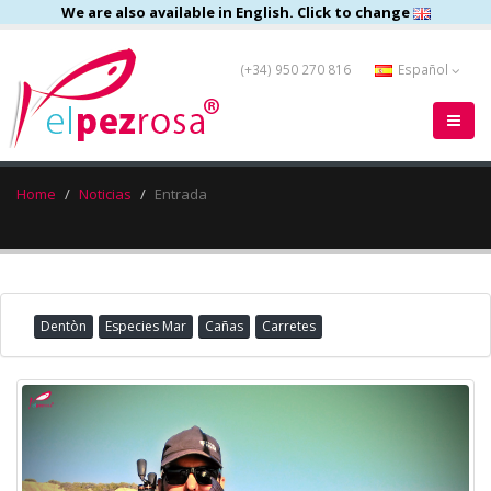
We are also available in English. Click to change
(+34) 950 270 816
Español
Home
Noticias
Entrada
Dentòn
Especies Mar
Cañas
Carretes