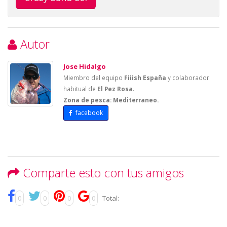
Autor
Jose Hidalgo
Miembro del equipo
Fiiish España
y colaborador
habitual de
El Pez Rosa
.
Zona de pesca: Mediterraneo.
facebook
Comparte esto con tus amigos
0
0
0
0
Total: