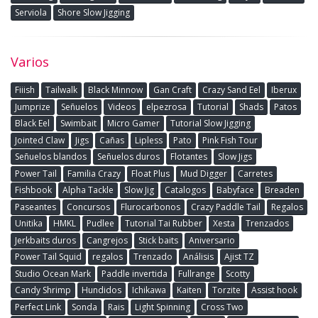
Serviola
Shore Slow Jigging
Varios
Fiiish
Tailwalk
Black Minnow
Gan Craft
Crazy Sand Eel
Iberux
Jumprize
Señuelos
Videos
elpezrosa
Tutorial
Shads
Patos
Black Eel
Swimbait
Micro Gamer
Tutorial Slow Jigging
Jointed Claw
Jigs
Cañas
Lipless
Pato
Pink Fish Tour
Señuelos blandos
Señuelos duros
Flotantes
Slow Jigs
Power Tail
Familia Crazy
Float Plus
Mud Digger
Carretes
Fishbook
Alpha Tackle
Slow Jig
Catalogos
Babyface
Breaden
Paseantes
Concursos
Flurocarbonos
Crazy Paddle Tail
Regalos
Unitika
HMKL
Pudlee
Tutorial Tai Rubber
Xesta
Trenzados
Jerkbaits duros
Cangrejos
Stick baits
Aniversario
Power Tail Squid
regalos
Trenzado
Análisis
Ajist TZ
Studio Ocean Mark
Paddle invertida
Fullrange
Scotty
Candy Shrimp
Hundidos
Ichikawa
Kaiten
Torzite
Assist hook
Perfect Link
Sonda
Rais
Light Spinning
Cross Two