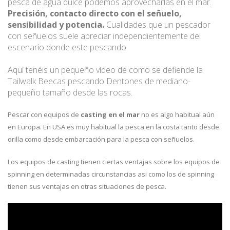
pesca de agua dulce podemos aprovecharlas en el mar.
Precisión, contacto directo con el señuelo,
sensibilidad y potencia.
Cualidades que un pescador
con señuelos suele apreciar independientemente del
escenario donde este pescando.
Aquí tenéis un pequeño vídeo de como se defiende la
Tailwalk Beecas pescando Dentones de mediano-
pequeño tamaño desde las rocas.
Pescar con equipos de
casting en el mar
no es algo habitual aún
en Europa. En USA es muy habitual la pesca en la costa tanto desde
orilla como desde embarcación para la pesca con señuelos.
Los equipos de casting tienen ciertas ventajas sobre los equipos de
spinning en determinadas circunstancias asi como los de spinning
tienen sus ventajas en otras situaciones de pesca.