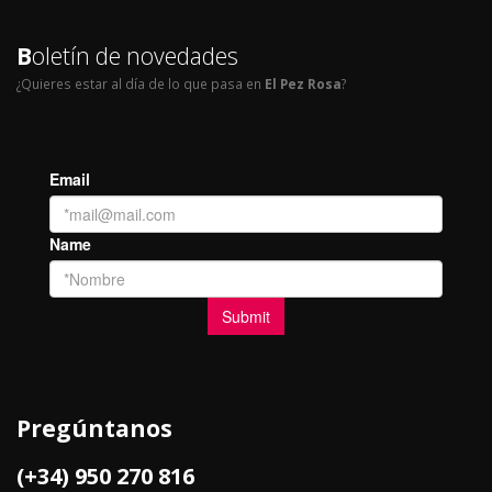
B
oletín de novedades
¿Quieres estar al día de lo que pasa en
El Pez Rosa
?
Pregúntanos
(+34) 950 270 816