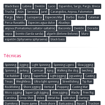
Black Bass
Lubina
Dentòn
Lucio
Esparidos, Sargo, Pargo, Breca
Trucha
Atún
Serviola
Jurel
Carangidos, Anjova, Palometon
Pargo
Mero
Lucioperca
Especies Mar
Barbo
Baila
Calamar
Perca fluviatilis
Especies agua dulce
Abadejo
anjova (Pomatomus saltator-saltatrix)
Bacoreta
Dentón
Dorada
sepia
bonito (Sarda sarda)
algarín (Belone Belone)
Siluro
espetón (Sphyraena sphyraena)
black bass
Técnicas
Spinning
Jigging
Light Spinning
Spinning Ligero
Slow jigging
Spinning
Jerking
Currican
Ajing
Walking the dog
twiching
Tai Rubber
Eging
Superficie
Light Jigging
Jigcasting
Casting
Texas
Weightless
Ultra light spinning
Streetfishing
Tip Run
Rockfishing
Shore jigging
Vertical
Popping
Casting Mar
Micro jigging
Super Ligh Jigging
slow jigging
Wacky
Free Rig
Carolina
Drop Shot
Volee
Metal Ika
split shot
Darting
Damikirig
Shore game
Rock shore
Baitcasting
Ika jet
Traction