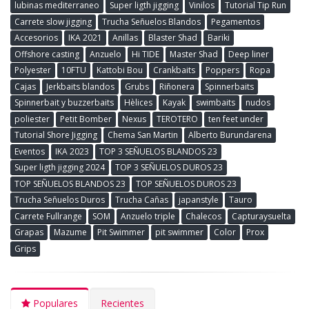
lubinas mediterraneo
Super ligth jigging
Vinilos
Tutorial Tip Run
Carrete slow jigging
Trucha Señuelos Blandos
Pegamentos
Accesorios
IKA 2021
Anillas
Blaster Shad
Bariki
Offshore casting
Anzuelo
Hi TIDE
Master Shad
Deep liner
Polyester
10FTU
Kattobi Bou
Crankbaits
Poppers
Ropa
Cajas
Jerkbaits blandos
Grubs
Riñonera
Spinnerbaits
Spinnerbait y buzzerbaits
Hèlices
Kayak
swimbaits
nudos
poliester
Petit Bomber
Nexus
TEROTERO
ten feet under
Tutorial Shore Jigging
Chema San Martin
Alberto Burundarena
Eventos
IKA 2023
TOP 3 SEÑUELOS BLANDOS 23
Super ligth jigging 2024
TOP 3 SEÑUELOS DUROS 23
TOP SEÑUELOS BLANDOS 23
TOP SEÑUELOS DUROS 23
Trucha Señuelos Duros
Trucha Cañas
japanstyle
Tauro
Carrete Fullrange
SOM
Anzuelo triple
Chalecos
Capturaysuelta
Grapas
Mazume
Pit Swimmer
pit swimmer
Color
Prox
Grips
Populares
Recientes