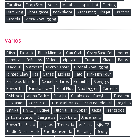
Carolina
Drop Shot
Volee
Metal Ika
split shot
Darting
Damikirig
Shore game
Rock shore
Baitcasting
Ika jet
Traction
Serviola
Shore Slow Jigging
Varios
Fiiish
Tailwalk
Black Minnow
Gan Craft
Crazy Sand Eel
Iberux
Jumprize
Señuelos
Videos
elpezrosa
Tutorial
Shads
Patos
Black Eel
Swimbait
Micro Gamer
Tutorial Slow Jigging
Jointed Claw
Jigs
Cañas
Lipless
Pato
Pink Fish Tour
Señuelos blandos
Señuelos duros
Flotantes
Slow Jigs
Power Tail
Familia Crazy
Float Plus
Mud Digger
Carretes
Fishbook
Alpha Tackle
Slow Jig
Catalogos
Babyface
Breaden
Paseantes
Concursos
Flurocarbonos
Crazy Paddle Tail
Regalos
Unitika
HMKL
Pudlee
Tutorial Tai Rubber
Xesta
Trenzados
Jerkbaits duros
Cangrejos
Stick baits
Aniversario
Power Tail Squid
regalos
Trenzado
Análisis
Ajist TZ
Studio Ocean Mark
Paddle invertida
Fullrange
Scotty