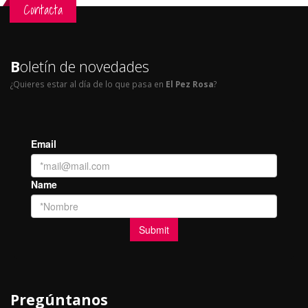
Contacta
B
oletín de novedades
¿Quieres estar al día de lo que pasa en
El Pez Rosa
?
Pregúntanos