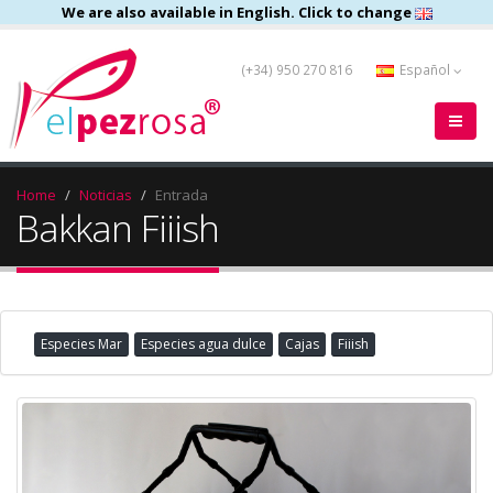
We are also available in English. Click to change
(+34) 950 270 816
Español
Home
Noticias
Entrada
Bakkan Fiiish
Especies Mar
Especies agua dulce
Cajas
Fiiish