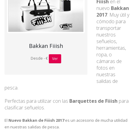
Fiiish
en el
nuevo
Bakkan
2017
. Muy útil y
cómodo para
transportar
nuestros
señuelos,
Bakkan Fiiish
herramientas,
ropa, o
Desde - €
Ver
cámaras de
fotos en
nuestras
salidas de
pesca.
Perfectas para utilizar con las
Barquettes de Fiiish
para
clasificar señuelos.
El
Nuevo Bakkan de Fiiish 2017
es un accesorio de mucha utilidad
en nuestras salidas de pesca.