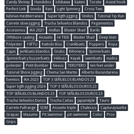
Candy Shrimp
Hundidos
Ichikawa
Kaiten
Torzite
Assist hook
Perfect Link
Sonda
Rais
Light Spinning
Cross Two
lubinas mediterraneo
Super ligth jigging
Vinilos
Tutorial Tip Run
Carrete slow jigging
Trucha Señuelos Blandos
Pegamentos
Accesorios
IKA 2021
Anillas
Blaster Shad
Bariki
Offshore casting
Anzuelo
Hi TIDE
Master Shad
Deep liner
Polyester
10FTU
Kattobi Bou
Crankbaits
Poppers
Ropa
Cajas
Jerkbaits blandos
Grubs
Riñonera
Spinnerbaits
Spinnerbait y buzzerbaits
Hèlices
Kayak
swimbaits
nudos
poliester
Petit Bomber
Nexus
TEROTERO
ten feet under
Tutorial Shore Jigging
Chema San Martin
Alberto Burundarena
Eventos
IKA 2023
TOP 3 SEÑUELOS BLANDOS 23
Super ligth jigging 2024
TOP 3 SEÑUELOS DUROS 23
TOP SEÑUELOS BLANDOS 23
TOP SEÑUELOS DUROS 23
Trucha Señuelos Duros
Trucha Cañas
japanstyle
Tauro
Carrete Fullrange
SOM
Anzuelo triple
Chalecos
Capturaysuelta
Grapas
Mazume
Pit Swimmer
pit swimmer
Color
Prox
Grips