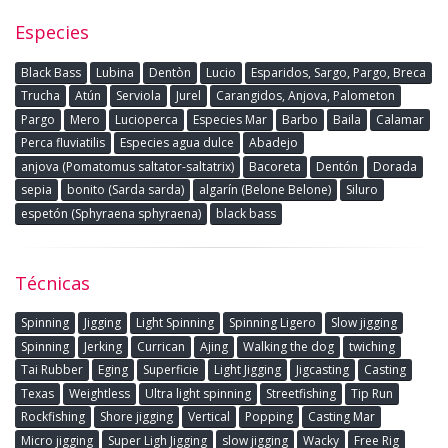
Especies
Black Bass
Lubina
Dentòn
Lucio
Esparidos, Sargo, Pargo, Breca
Trucha
Atún
Serviola
Jurel
Carangidos, Anjova, Palometon
Pargo
Mero
Lucioperca
Especies Mar
Barbo
Baila
Calamar
Perca fluviatilis
Especies agua dulce
Abadejo
anjova (Pomatomus saltator-saltatrix)
Bacoreta
Dentón
Dorada
sepia
bonito (Sarda sarda)
algarín (Belone Belone)
Siluro
espetón (Sphyraena sphyraena)
black bass
Técnicas
Spinning
Jigging
Light Spinning
Spinning Ligero
Slow jigging
Spinning
Jerking
Currican
Ajing
Walking the dog
twiching
Tai Rubber
Eging
Superficie
Light Jigging
Jigcasting
Casting
Texas
Weightless
Ultra light spinning
Streetfishing
Tip Run
Rockfishing
Shore jigging
Vertical
Popping
Casting Mar
Micro jigging
Super Ligh Jigging
slow jigging
Wacky
Free Rig