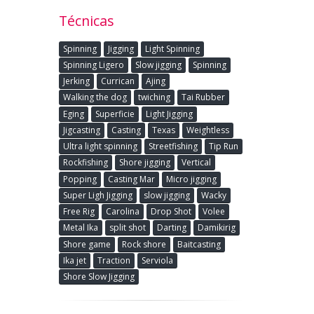
Técnicas
Spinning
Jigging
Light Spinning
Spinning Ligero
Slow jigging
Spinning
Jerking
Currican
Ajing
Walking the dog
twiching
Tai Rubber
Eging
Superficie
Light Jigging
Jigcasting
Casting
Texas
Weightless
Ultra light spinning
Streetfishing
Tip Run
Rockfishing
Shore jigging
Vertical
Popping
Casting Mar
Micro jigging
Super Ligh Jigging
slow jigging
Wacky
Free Rig
Carolina
Drop Shot
Volee
Metal Ika
split shot
Darting
Damikirig
Shore game
Rock shore
Baitcasting
Ika jet
Traction
Serviola
Shore Slow Jigging