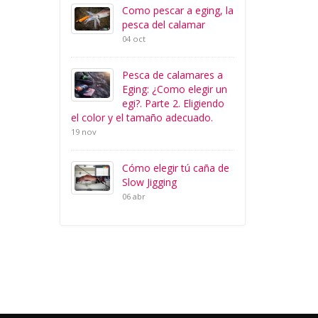
Como pescar a eging, la
pesca del calamar
04 oct
Pesca de calamares a
Eging: ¿Como elegir un
egi?. Parte 2. Eligiendo
el color y el tamaño adecuado.
19 nov
Cómo elegir tú caña de
Slow Jigging
06 abr