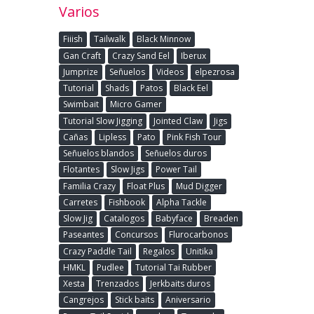
Varios
Fiiish
Tailwalk
Black Minnow
Gan Craft
Crazy Sand Eel
Iberux
Jumprize
Señuelos
Videos
elpezrosa
Tutorial
Shads
Patos
Black Eel
Swimbait
Micro Gamer
Tutorial Slow Jigging
Jointed Claw
Jigs
Cañas
Lipless
Pato
Pink Fish Tour
Señuelos blandos
Señuelos duros
Flotantes
Slow Jigs
Power Tail
Familia Crazy
Float Plus
Mud Digger
Carretes
Fishbook
Alpha Tackle
Slow Jig
Catalogos
Babyface
Breaden
Paseantes
Concursos
Flurocarbonos
Crazy Paddle Tail
Regalos
Unitika
HMKL
Pudlee
Tutorial Tai Rubber
Xesta
Trenzados
Jerkbaits duros
Cangrejos
Stick baits
Aniversario