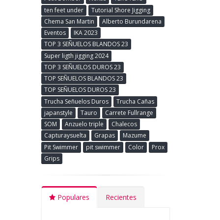
ten feet under
Tutorial Shore Jigging
Chema San Martin
Alberto Burundarena
Eventos
IKA 2023
TOP 3 SEÑUELOS BLANDOS 23
Super ligth jigging 2024
TOP 3 SEÑUELOS DUROS 23
TOP SEÑUELOS BLANDOS 23
TOP SEÑUELOS DUROS 23
Trucha Señuelos Duros
Trucha Cañas
japanstyle
Tauro
Carrete Fullrange
SOM
Anzuelo triple
Chalecos
Capturaysuelta
Grapas
Mazume
Pit Swimmer
pit swimmer
Color
Prox
Grips
Populares
Recientes