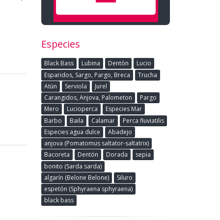
Especies
Black Bass
Lubina
Dentòn
Lucio
Esparidos, Sargo, Pargo, Breca
Trucha
Atún
Serviola
Jurel
Carangidos, Anjova, Palometon
Pargo
Mero
Lucioperca
Especies Mar
Barbo
Baila
Calamar
Perca fluviatilis
Especies agua dulce
Abadejo
anjova (Pomatomus saltator-saltatrix)
Bacoreta
Dentón
Dorada
sepia
bonito (Sarda sarda)
algarín (Belone Belone)
Siluro
espetón (Sphyraena sphyraena)
black bass