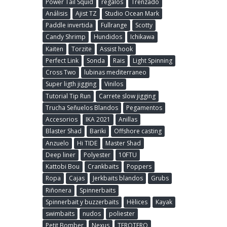
Power Tail Squid
regalos
Trenzado
Análisis
Ajist TZ
Studio Ocean Mark
Paddle invertida
Fullrange
Scotty
Candy Shrimp
Hundidos
Ichikawa
Kaiten
Torzite
Assist hook
Perfect Link
Sonda
Rais
Light Spinning
Cross Two
lubinas mediterraneo
Super ligth jigging
Vinilos
Tutorial Tip Run
Carrete slow jigging
Trucha Señuelos Blandos
Pegamentos
Accesorios
IKA 2021
Anillas
Blaster Shad
Bariki
Offshore casting
Anzuelo
Hi TIDE
Master Shad
Deep liner
Polyester
10FTU
Kattobi Bou
Crankbaits
Poppers
Ropa
Cajas
Jerkbaits blandos
Grubs
Riñonera
Spinnerbaits
Spinnerbait y buzzerbaits
Hèlices
Kayak
swimbaits
nudos
poliester
Petit Bomber
Nexus
TEROTERO