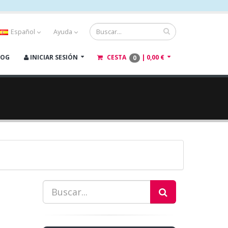
Español
Ayuda
LOG
INICIAR SESIÓN
CESTA
|
0,00 €
0