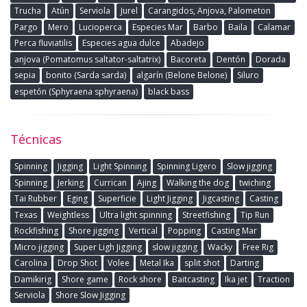
Trucha
Atún
Serviola
Jurel
Carangidos, Anjova, Palometon
Pargo
Mero
Lucioperca
Especies Mar
Barbo
Baila
Calamar
Perca fluviatilis
Especies agua dulce
Abadejo
anjova (Pomatomus saltator-saltatrix)
Bacoreta
Dentón
Dorada
sepia
bonito (Sarda sarda)
algarín (Belone Belone)
Siluro
espetón (Sphyraena sphyraena)
black bass
Técnicas
Spinning
Jigging
Light Spinning
Spinning Ligero
Slow jigging
Spinning
Jerking
Currican
Ajing
Walking the dog
twiching
Tai Rubber
Eging
Superficie
Light Jigging
Jigcasting
Casting
Texas
Weightless
Ultra light spinning
Streetfishing
Tip Run
Rockfishing
Shore jigging
Vertical
Popping
Casting Mar
Micro jigging
Super Ligh Jigging
slow jigging
Wacky
Free Rig
Carolina
Drop Shot
Volee
Metal Ika
split shot
Darting
Damikirig
Shore game
Rock shore
Baitcasting
Ika jet
Traction
Serviola
Shore Slow Jigging