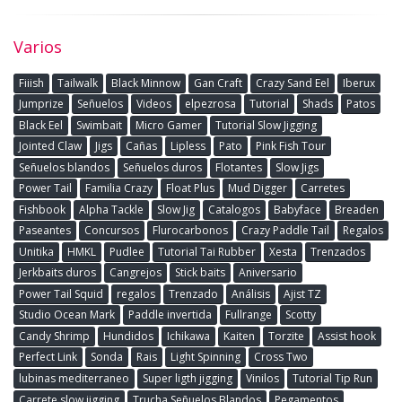
Varios
Fiiish
Tailwalk
Black Minnow
Gan Craft
Crazy Sand Eel
Iberux
Jumprize
Señuelos
Videos
elpezrosa
Tutorial
Shads
Patos
Black Eel
Swimbait
Micro Gamer
Tutorial Slow Jigging
Jointed Claw
Jigs
Cañas
Lipless
Pato
Pink Fish Tour
Señuelos blandos
Señuelos duros
Flotantes
Slow Jigs
Power Tail
Familia Crazy
Float Plus
Mud Digger
Carretes
Fishbook
Alpha Tackle
Slow Jig
Catalogos
Babyface
Breaden
Paseantes
Concursos
Flurocarbonos
Crazy Paddle Tail
Regalos
Unitika
HMKL
Pudlee
Tutorial Tai Rubber
Xesta
Trenzados
Jerkbaits duros
Cangrejos
Stick baits
Aniversario
Power Tail Squid
regalos
Trenzado
Análisis
Ajist TZ
Studio Ocean Mark
Paddle invertida
Fullrange
Scotty
Candy Shrimp
Hundidos
Ichikawa
Kaiten
Torzite
Assist hook
Perfect Link
Sonda
Rais
Light Spinning
Cross Two
lubinas mediterraneo
Super ligth jigging
Vinilos
Tutorial Tip Run
Carrete slow jigging
Trucha Señuelos Blandos
Pegamentos