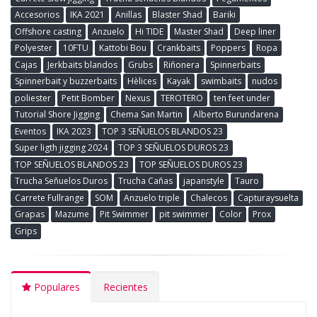
Accesorios
IKA 2021
Anillas
Blaster Shad
Bariki
Offshore casting
Anzuelo
Hi TIDE
Master Shad
Deep liner
Polyester
10FTU
Kattobi Bou
Crankbaits
Poppers
Ropa
Cajas
Jerkbaits blandos
Grubs
Riñonera
Spinnerbaits
Spinnerbait y buzzerbaits
Hèlices
Kayak
swimbaits
nudos
poliester
Petit Bomber
Nexus
TEROTERO
ten feet under
Tutorial Shore Jigging
Chema San Martin
Alberto Burundarena
Eventos
IKA 2023
TOP 3 SEÑUELOS BLANDOS 23
Super ligth jigging 2024
TOP 3 SEÑUELOS DUROS 23
TOP SEÑUELOS BLANDOS 23
TOP SEÑUELOS DUROS 23
Trucha Señuelos Duros
Trucha Cañas
japanstyle
Tauro
Carrete Fullrange
SOM
Anzuelo triple
Chalecos
Capturaysuelta
Grapas
Mazume
Pit Swimmer
pit swimmer
Color
Prox
Grips
Populares
Recientes