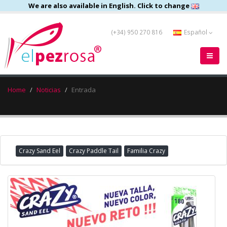
We are also available in English. Click to change
(+34) 950 270 816
Español
Home
Noticias
Entrada
Crazy Sand Eel
Crazy Paddle Tail
Familia Crazy