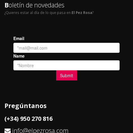
B
oletín de novedades
¿Quieres estar al día de lo que pasa en
El Pez Rosa
?
Pregúntanos
(+34) 950 270 816
info@elpezrosa.com