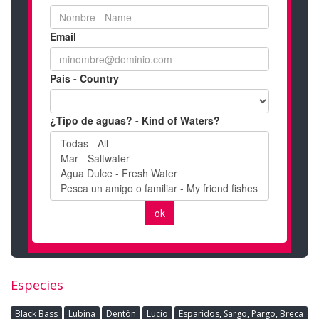
Especies
Black Bass
Lubina
Dentòn
Lucio
Esparidos, Sargo, Pargo, Breca