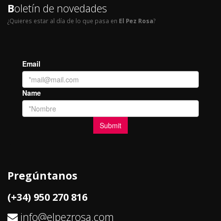
B
oletín de novedades
¿Quieres estar al día de lo que pasa en
El Pez Rosa
?
Pregúntanos
(+34) 950 270 816
info@elpezrosa.com