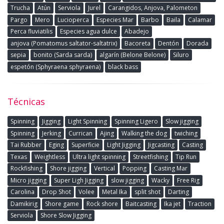
Trucha
Atún
Serviola
Jurel
Carangidos, Anjova, Palometon
Pargo
Mero
Lucioperca
Especies Mar
Barbo
Baila
Calamar
Perca fluviatilis
Especies agua dulce
Abadejo
anjova (Pomatomus saltator-saltatrix)
Bacoreta
Dentón
Dorada
sepia
bonito (Sarda sarda)
algarín (Belone Belone)
Siluro
espetón (Sphyraena sphyraena)
black bass
Técnicas
Spinning
Jigging
Light Spinning
Spinning Ligero
Slow jigging
Spinning
Jerking
Currican
Ajing
Walking the dog
twiching
Tai Rubber
Eging
Superficie
Light Jigging
Jigcasting
Casting
Texas
Weightless
Ultra light spinning
Streetfishing
Tip Run
Rockfishing
Shore jigging
Vertical
Popping
Casting Mar
Micro jigging
Super Ligh Jigging
slow jigging
Wacky
Free Rig
Carolina
Drop Shot
Volee
Metal Ika
split shot
Darting
Damikirig
Shore game
Rock shore
Baitcasting
Ika jet
Traction
Serviola
Shore Slow Jigging