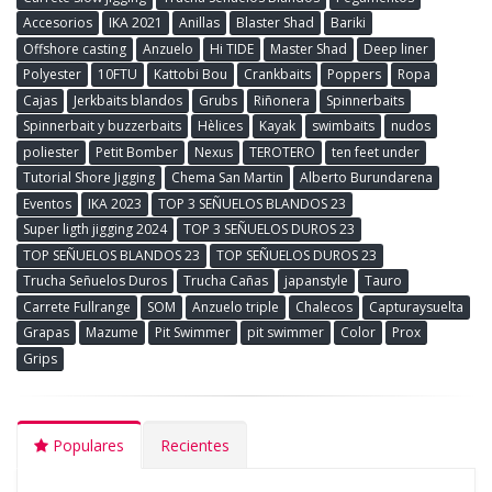
Accesorios
IKA 2021
Anillas
Blaster Shad
Bariki
Offshore casting
Anzuelo
Hi TIDE
Master Shad
Deep liner
Polyester
10FTU
Kattobi Bou
Crankbaits
Poppers
Ropa
Cajas
Jerkbaits blandos
Grubs
Riñonera
Spinnerbaits
Spinnerbait y buzzerbaits
Hèlices
Kayak
swimbaits
nudos
poliester
Petit Bomber
Nexus
TEROTERO
ten feet under
Tutorial Shore Jigging
Chema San Martin
Alberto Burundarena
Eventos
IKA 2023
TOP 3 SEÑUELOS BLANDOS 23
Super ligth jigging 2024
TOP 3 SEÑUELOS DUROS 23
TOP SEÑUELOS BLANDOS 23
TOP SEÑUELOS DUROS 23
Trucha Señuelos Duros
Trucha Cañas
japanstyle
Tauro
Carrete Fullrange
SOM
Anzuelo triple
Chalecos
Capturaysuelta
Grapas
Mazume
Pit Swimmer
pit swimmer
Color
Prox
Grips
Populares
Recientes