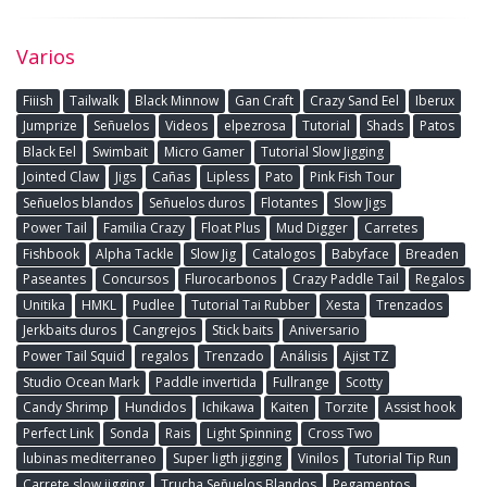
Varios
Fiiish
Tailwalk
Black Minnow
Gan Craft
Crazy Sand Eel
Iberux
Jumprize
Señuelos
Videos
elpezrosa
Tutorial
Shads
Patos
Black Eel
Swimbait
Micro Gamer
Tutorial Slow Jigging
Jointed Claw
Jigs
Cañas
Lipless
Pato
Pink Fish Tour
Señuelos blandos
Señuelos duros
Flotantes
Slow Jigs
Power Tail
Familia Crazy
Float Plus
Mud Digger
Carretes
Fishbook
Alpha Tackle
Slow Jig
Catalogos
Babyface
Breaden
Paseantes
Concursos
Flurocarbonos
Crazy Paddle Tail
Regalos
Unitika
HMKL
Pudlee
Tutorial Tai Rubber
Xesta
Trenzados
Jerkbaits duros
Cangrejos
Stick baits
Aniversario
Power Tail Squid
regalos
Trenzado
Análisis
Ajist TZ
Studio Ocean Mark
Paddle invertida
Fullrange
Scotty
Candy Shrimp
Hundidos
Ichikawa
Kaiten
Torzite
Assist hook
Perfect Link
Sonda
Rais
Light Spinning
Cross Two
lubinas mediterraneo
Super ligth jigging
Vinilos
Tutorial Tip Run
Carrete slow jigging
Trucha Señuelos Blandos
Pegamentos