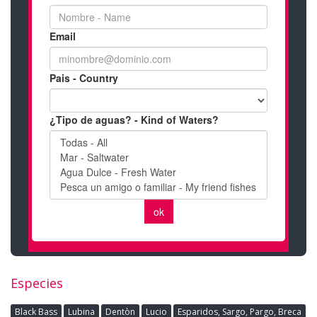
Especies
Black Bass
Lubina
Dentòn
Lucio
Esparidos, Sargo, Pargo, Breca