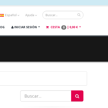
Español
Ayuda
LOG
INICIAR SESIÓN
CESTA
|
0,00 €
0