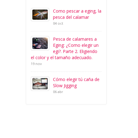
Como pescar a eging, la
pesca del calamar
04 oct
Pesca de calamares a
Eging: ¿Como elegir un
egi?. Parte 2. Eligiendo
el color y el tamaño adecuado.
19 nov
Cómo elegir tú caña de
Slow Jigging
06 abr