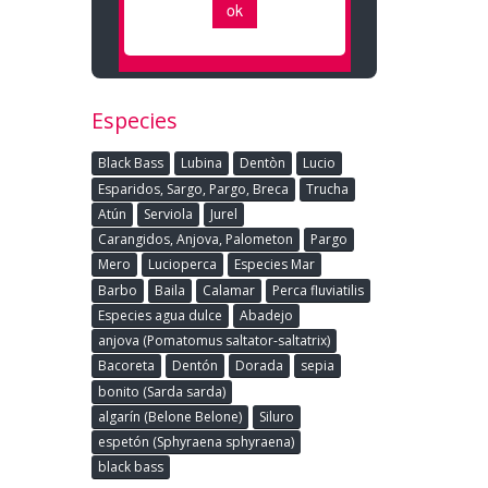
Especies
Black Bass
Lubina
Dentòn
Lucio
Esparidos, Sargo, Pargo, Breca
Trucha
Atún
Serviola
Jurel
Carangidos, Anjova, Palometon
Pargo
Mero
Lucioperca
Especies Mar
Barbo
Baila
Calamar
Perca fluviatilis
Especies agua dulce
Abadejo
anjova (Pomatomus saltator-saltatrix)
Bacoreta
Dentón
Dorada
sepia
bonito (Sarda sarda)
algarín (Belone Belone)
Siluro
espetón (Sphyraena sphyraena)
black bass