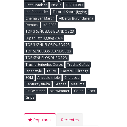
Petit Bomber
Nexus
TEROTERO
ten feet under
Tutorial Shore Jigging
Chema San Martin
Alberto Burundarena
Eventos
IKA 2023
TOP 3 SEÑUELOS BLANDOS 23
Super ligth jigging 2024
TOP 3 SEÑUELOS DUROS 23
TOP SEÑUELOS BLANDOS 23
TOP SEÑUELOS DUROS 23
Trucha Señuelos Duros
Trucha Cañas
japanstyle
Tauro
Carrete Fullrange
SOM
Anzuelo triple
Chalecos
Capturaysuelta
Grapas
Mazume
Pit Swimmer
pit swimmer
Color
Prox
Grips
Populares
Recientes