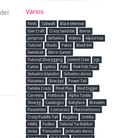
Varios
del
Fiiish
Tailwalk
Black Minnow
Gan Craft
Crazy Sand Eel
Iberux
Jumprize
Señuelos
Videos
elpezrosa
Tutorial
Shads
Patos
Black Eel
Swimbait
Micro Gamer
Tutorial Slow Jigging
Jointed Claw
Jigs
Cañas
Lipless
Pato
Pink Fish Tour
Señuelos blandos
Señuelos duros
Flotantes
Slow Jigs
Power Tail
Familia Crazy
Float Plus
Mud Digger
Carretes
Fishbook
Alpha Tackle
Slow Jig
Catalogos
Babyface
Breaden
Paseantes
Concursos
Flurocarbonos
Crazy Paddle Tail
Regalos
Unitika
HMKL
Pudlee
Tutorial Tai Rubber
Xesta
Trenzados
Jerkbaits duros