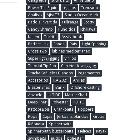
Cangrejos
Stick baits
Aniversario
Power Tail Squid
regalos
Trenzado
Análisis
Ajist TZ
Studio Ocean Mark
Paddle invertida
Fullrange
Scotty
Candy Shrimp
Hundidos
Ichikawa
Kaiten
Torzite
Assist hook
Perfect Link
Sonda
Rais
Light Spinning
Cross Two
lubinas mediterraneo
Super ligth jigging
Vinilos
Tutorial Tip Run
Carrete slow jigging
Trucha Señuelos Blandos
Pegamentos
Accesorios
IKA 2021
Anillas
Blaster Shad
Bariki
Offshore casting
Anzuelo
Hi TIDE
Master Shad
Deep liner
Polyester
10FTU
Kattobi Bou
Crankbaits
Poppers
Ropa
Cajas
Jerkbaits blandos
Grubs
Riñonera
Spinnerbaits
Spinnerbait y buzzerbaits
Hèlices
Kayak
swimbaits
nudos
poliester