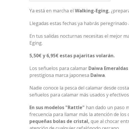
Ya está en marcha el
Walking-Eging
, ¿prepar
Llegadas estas fechas ya habrás peregrinado a
En tus salidas nocturnas necesitas el mejor ma
Eging.
5,50€ y 6,95€ estas pajaritas volarán.
Los señuelos para calamar
Daiwa
Emeraldas
prestigiosa marca japonesa
Daiwa
.
Nadie conoce la pesca del calamar desde costa
señuelos para calamar más usados y efectivos
En sus modelos "
Rattle
"
han dado un paso má
frecuencia para llamar más la atención de los
pequeñas bolas de cristal,
que al chocar entr
atención de cualquier cefalópodo cercano.