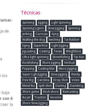
Técnicas
alamar.
Spinning
Jigging
Light Spinning
Spinning Ligero
Slow jigging
Spinning
aja de
Jerking
Currican
Ajing
Walking the dog
twiching
Tai Rubber
Eging
Superficie
Light Jigging
Jigcasting
Casting
Texas
Weightless
Ultra light spinning
Streetfishing
Tip Run
la
Rockfishing
Shore jigging
Vertical
Popping
Casting Mar
Micro jigging
Super Ligh Jigging
slow jigging
Wacky
 los
Free Rig
Carolina
Drop Shot
Volee
Metal Ika
split shot
Darting
Damikirig
Shore game
Rock shore
Baitcasting
 baja
Ika jet
Traction
Serviola
r con 6
Shore Slow Jigging
traer la