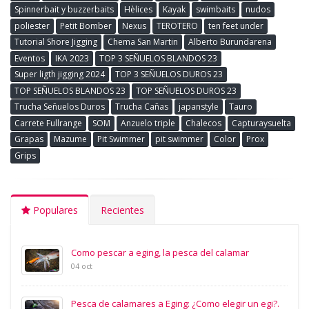
Spinnerbait y buzzerbaits
Hèlices
Kayak
swimbaits
nudos
poliester
Petit Bomber
Nexus
TEROTERO
ten feet under
Tutorial Shore Jigging
Chema San Martin
Alberto Burundarena
Eventos
IKA 2023
TOP 3 SEÑUELOS BLANDOS 23
Super ligth jigging 2024
TOP 3 SEÑUELOS DUROS 23
TOP SEÑUELOS BLANDOS 23
TOP SEÑUELOS DUROS 23
Trucha Señuelos Duros
Trucha Cañas
japanstyle
Tauro
Carrete Fullrange
SOM
Anzuelo triple
Chalecos
Capturaysuelta
Grapas
Mazume
Pit Swimmer
pit swimmer
Color
Prox
Grips
Populares
Recientes
Como pescar a eging, la pesca del calamar
04 oct
Pesca de calamares a Eging: ¿Como elegir un egi?.