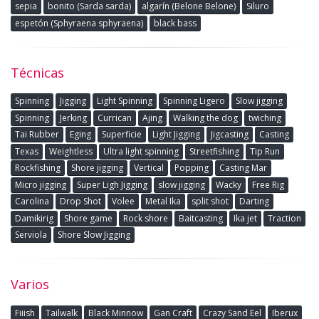
sepia
bonito (Sarda sarda)
algarín (Belone Belone)
Siluro
espetón (Sphyraena sphyraena)
black bass
Técnicas
Spinning
Jigging
Light Spinning
Spinning Ligero
Slow jigging
Spinning
Jerking
Currican
Ajing
Walking the dog
twiching
Tai Rubber
Eging
Superficie
Light Jigging
Jigcasting
Casting
Texas
Weightless
Ultra light spinning
Streetfishing
Tip Run
Rockfishing
Shore jigging
Vertical
Popping
Casting Mar
Micro jigging
Super Ligh Jigging
slow jigging
Wacky
Free Rig
Carolina
Drop Shot
Volee
Metal Ika
split shot
Darting
Damikirig
Shore game
Rock shore
Baitcasting
Ika jet
Traction
Serviola
Shore Slow Jigging
Varios
Fiiish
Tailwalk
Black Minnow
Gan Craft
Crazy Sand Eel
Iberux