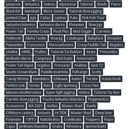
Jumprize
Señuelos
Videos
elpezrosa
Tutorial
Shads
Patos
Black Eel
Swimbait
Micro Gamer
Tutorial Slow Jigging
Jointed Claw
Jigs
Cañas
Lipless
Pato
Pink Fish Tour
Señuelos blandos
Señuelos duros
Flotantes
Slow Jigs
Power Tail
Familia Crazy
Float Plus
Mud Digger
Carretes
Fishbook
Alpha Tackle
Slow Jig
Catalogos
Babyface
Breaden
Paseantes
Concursos
Flurocarbonos
Crazy Paddle Tail
Regalos
Unitika
HMKL
Pudlee
Tutorial Tai Rubber
Xesta
Trenzados
Jerkbaits duros
Cangrejos
Stick baits
Aniversario
Power Tail Squid
regalos
Trenzado
Análisis
Ajist TZ
Studio Ocean Mark
Paddle invertida
Fullrange
Scotty
Candy Shrimp
Hundidos
Ichikawa
Kaiten
Torzite
Assist hook
Perfect Link
Sonda
Rais
Light Spinning
Cross Two
lubinas mediterraneo
Super ligth jigging
Vinilos
Tutorial Tip Run
Carrete slow jigging
Trucha Señuelos Blandos
Pegamentos
Accesorios
IKA 2021
Anillas
Blaster Shad
Bariki
Offshore casting
Anzuelo
Hi TIDE
Master Shad
Deep liner
Polyester
10FTU
Kattobi Bou
Crankbaits
Poppers
Ropa
Cajas
Jerkbaits blandos
Grubs
Riñonera
Spinnerbaits