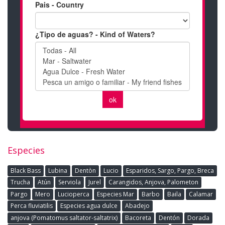
Especies
Black Bass
Lubina
Dentòn
Lucio
Esparidos, Sargo, Pargo, Breca
Trucha
Atún
Serviola
Jurel
Carangidos, Anjova, Palometon
Pargo
Mero
Lucioperca
Especies Mar
Barbo
Baila
Calamar
Perca fluviatilis
Especies agua dulce
Abadejo
anjova (Pomatomus saltator-saltatrix)
Bacoreta
Dentón
Dorada