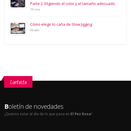
Parte 2. Eligiendo el color y el tamaño adecuado.
19 nov
Cómo elegir tú caña de Slow Jigging
06 abr
Contacta
B
oletín de novedades
¿Quieres estar al día de lo que pasa en
El Pez Rosa
?