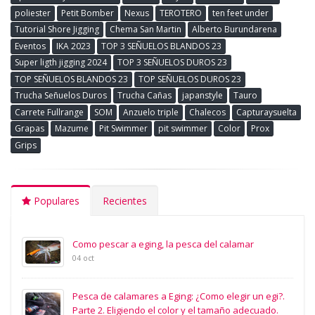
poliester
Petit Bomber
Nexus
TEROTERO
ten feet under
Tutorial Shore Jigging
Chema San Martin
Alberto Burundarena
Eventos
IKA 2023
TOP 3 SEÑUELOS BLANDOS 23
Super ligth jigging 2024
TOP 3 SEÑUELOS DUROS 23
TOP SEÑUELOS BLANDOS 23
TOP SEÑUELOS DUROS 23
Trucha Señuelos Duros
Trucha Cañas
japanstyle
Tauro
Carrete Fullrange
SOM
Anzuelo triple
Chalecos
Capturaysuelta
Grapas
Mazume
Pit Swimmer
pit swimmer
Color
Prox
Grips
Populares
Recientes
Como pescar a eging, la pesca del calamar
04 oct
Pesca de calamares a Eging: ¿Como elegir un egi?.
Parte 2. Eligiendo el color y el tamaño adecuado.