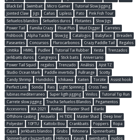
Black Eel
Swimbait
Micro Gamer
Tutorial Slow Jigging
Jointed Claw
Jigs
Cañas
Lipless
Pato
Pink Fish Tour
Señuelos blandos
Señuelos duros
Flotantes
Slow Jigs
Power Tail
Familia Crazy
Float Plus
Mud Digger
Carretes
Fishbook
Alpha Tackle
Slow Jig
Catalogos
Babyface
Breaden
Paseantes
Concursos
Flurocarbonos
Crazy Paddle Tail
Regalos
Unitika
HMKL
Pudlee
Tutorial Tai Rubber
Xesta
Trenzados
Jerkbaits duros
Cangrejos
Stick baits
Aniversario
Power Tail Squid
regalos
Trenzado
Análisis
Ajist TZ
Studio Ocean Mark
Paddle invertida
Fullrange
Scotty
Candy Shrimp
Hundidos
Ichikawa
Kaiten
Torzite
Assist hook
Perfect Link
Sonda
Rais
Light Spinning
Cross Two
lubinas mediterraneo
Super ligth jigging
Vinilos
Tutorial Tip Run
Carrete slow jigging
Trucha Señuelos Blandos
Pegamentos
Accesorios
IKA 2021
Anillas
Blaster Shad
Bariki
Offshore casting
Anzuelo
Hi TIDE
Master Shad
Deep liner
Polyester
10FTU
Kattobi Bou
Crankbaits
Poppers
Ropa
Cajas
Jerkbaits blandos
Grubs
Riñonera
Spinnerbaits
Spinnerbait y buzzerbaits
Hèlices
Kayak
swimbaits
nudos