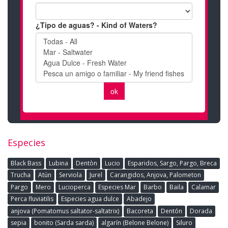
Especies
Black Bass
Lubina
Dentòn
Lucio
Esparidos, Sargo, Pargo, Breca
Trucha
Atún
Serviola
Jurel
Carangidos, Anjova, Palometon
Pargo
Mero
Lucioperca
Especies Mar
Barbo
Baila
Calamar
Perca fluviatilis
Especies agua dulce
Abadejo
anjova (Pomatomus saltator-saltatrix)
Bacoreta
Dentón
Dorada
sepia
bonito (Sarda sarda)
algarín (Belone Belone)
Siluro