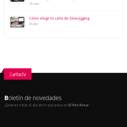
19 nov
Cómo elegir tú caña de Slow Jigging
06 abr
Contacta
B
oletín de novedades
¿Quieres estar al día de lo que pasa en
El Pez Rosa
?