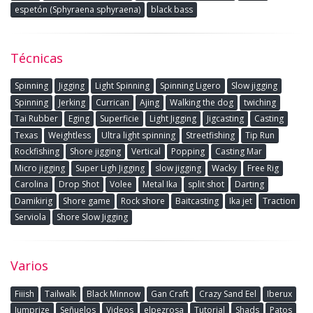
espetón (Sphyraena sphyraena)
black bass
Técnicas
Spinning
Jigging
Light Spinning
Spinning Ligero
Slow jigging
Spinning
Jerking
Currican
Ajing
Walking the dog
twiching
Tai Rubber
Eging
Superficie
Light Jigging
Jigcasting
Casting
Texas
Weightless
Ultra light spinning
Streetfishing
Tip Run
Rockfishing
Shore jigging
Vertical
Popping
Casting Mar
Micro jigging
Super Ligh Jigging
slow jigging
Wacky
Free Rig
Carolina
Drop Shot
Volee
Metal Ika
split shot
Darting
Damikirig
Shore game
Rock shore
Baitcasting
Ika jet
Traction
Serviola
Shore Slow Jigging
Varios
Fiiish
Tailwalk
Black Minnow
Gan Craft
Crazy Sand Eel
Iberux
Jumprize
Señuelos
Videos
elpezrosa
Tutorial
Shads
Patos