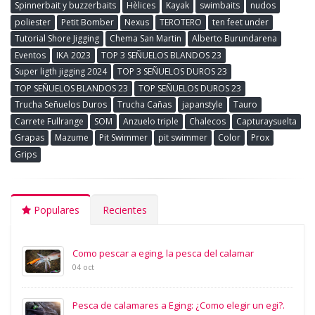
Spinnerbait y buzzerbaits
Hèlices
Kayak
swimbaits
nudos
poliester
Petit Bomber
Nexus
TEROTERO
ten feet under
Tutorial Shore Jigging
Chema San Martin
Alberto Burundarena
Eventos
IKA 2023
TOP 3 SEÑUELOS BLANDOS 23
Super ligth jigging 2024
TOP 3 SEÑUELOS DUROS 23
TOP SEÑUELOS BLANDOS 23
TOP SEÑUELOS DUROS 23
Trucha Señuelos Duros
Trucha Cañas
japanstyle
Tauro
Carrete Fullrange
SOM
Anzuelo triple
Chalecos
Capturaysuelta
Grapas
Mazume
Pit Swimmer
pit swimmer
Color
Prox
Grips
Populares
Recientes
Como pescar a eging, la pesca del calamar
04 oct
Pesca de calamares a Eging: ¿Como elegir un egi?.