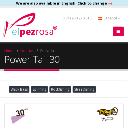
We are also available in English. Click to change
(+34) 950 270 816
Español
Home
Noticias
Entrada
Power Tail 30
Black Bass
Spinning
Rockfishing
Streetfishing