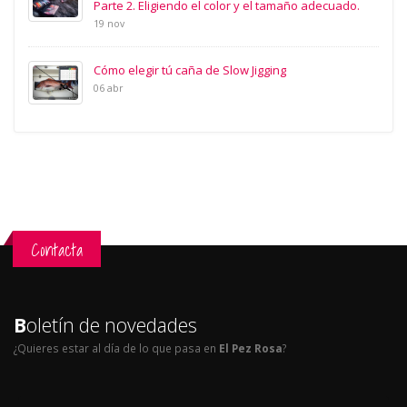
Parte 2. Eligiendo el color y el tamaño adecuado.
19 nov
Cómo elegir tú caña de Slow Jigging
06 abr
Contacta
B
oletín de novedades
¿Quieres estar al día de lo que pasa en
El Pez Rosa
?