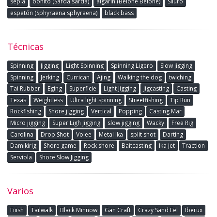
sepia
bonito (Sarda sarda)
algarín (Belone Belone)
Siluro
espetón (Sphyraena sphyraena)
black bass
Técnicas
Spinning
Jigging
Light Spinning
Spinning Ligero
Slow jigging
Spinning
Jerking
Currican
Ajing
Walking the dog
twiching
Tai Rubber
Eging
Superficie
Light Jigging
Jigcasting
Casting
Texas
Weightless
Ultra light spinning
Streetfishing
Tip Run
Rockfishing
Shore jigging
Vertical
Popping
Casting Mar
Micro jigging
Super Ligh Jigging
slow jigging
Wacky
Free Rig
Carolina
Drop Shot
Volee
Metal Ika
split shot
Darting
Damikirig
Shore game
Rock shore
Baitcasting
Ika jet
Traction
Serviola
Shore Slow Jigging
Varios
Fiiish
Tailwalk
Black Minnow
Gan Craft
Crazy Sand Eel
Iberux