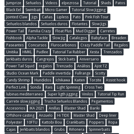
Jumprize
Señuelos
Videos
elpezrosa
Tutorial
Shads
Patos
Black Eel
Swimbait
Micro Gamer
Tutorial Slow Jigging
Jointed Claw
Jigs
Cañas
Lipless
Pato
Pink Fish Tour
Señuelos blandos
Señuelos duros
Flotantes
Slow Jigs
Power Tail
Familia Crazy
Float Plus
Mud Digger
Carretes
Fishbook
Alpha Tackle
Slow Jig
Catalogos
Babyface
Breaden
Paseantes
Concursos
Flurocarbonos
Crazy Paddle Tail
Regalos
Unitika
HMKL
Pudlee
Tutorial Tai Rubber
Xesta
Trenzados
Jerkbaits duros
Cangrejos
Stick baits
Aniversario
Power Tail Squid
regalos
Trenzado
Análisis
Ajist TZ
Studio Ocean Mark
Paddle invertida
Fullrange
Scotty
Candy Shrimp
Hundidos
Ichikawa
Kaiten
Torzite
Assist hook
Perfect Link
Sonda
Rais
Light Spinning
Cross Two
lubinas mediterraneo
Super ligth jigging
Vinilos
Tutorial Tip Run
Carrete slow jigging
Trucha Señuelos Blandos
Pegamentos
Accesorios
IKA 2021
Anillas
Blaster Shad
Bariki
Offshore casting
Anzuelo
Hi TIDE
Master Shad
Deep liner
Polyester
10FTU
Kattobi Bou
Crankbaits
Poppers
Ropa
Cajas
Jerkbaits blandos
Grubs
Riñonera
Spinnerbaits