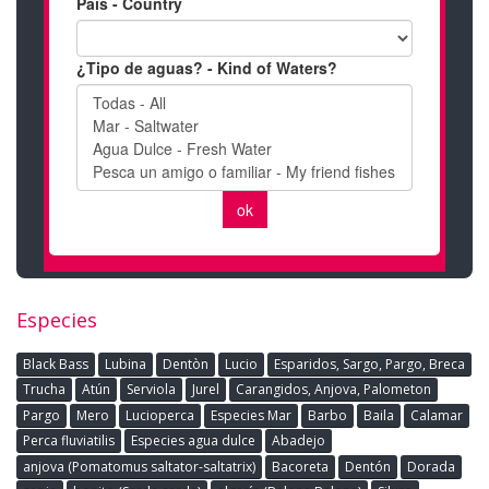
Especies
Black Bass
Lubina
Dentòn
Lucio
Esparidos, Sargo, Pargo, Breca
Trucha
Atún
Serviola
Jurel
Carangidos, Anjova, Palometon
Pargo
Mero
Lucioperca
Especies Mar
Barbo
Baila
Calamar
Perca fluviatilis
Especies agua dulce
Abadejo
anjova (Pomatomus saltator-saltatrix)
Bacoreta
Dentón
Dorada