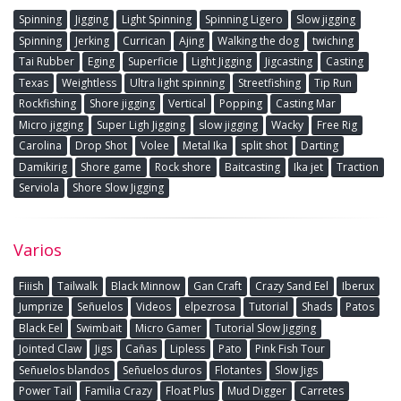
Spinning
Jigging
Light Spinning
Spinning Ligero
Slow jigging
Spinning
Jerking
Currican
Ajing
Walking the dog
twiching
Tai Rubber
Eging
Superficie
Light Jigging
Jigcasting
Casting
Texas
Weightless
Ultra light spinning
Streetfishing
Tip Run
Rockfishing
Shore jigging
Vertical
Popping
Casting Mar
Micro jigging
Super Ligh Jigging
slow jigging
Wacky
Free Rig
Carolina
Drop Shot
Volee
Metal Ika
split shot
Darting
Damikirig
Shore game
Rock shore
Baitcasting
Ika jet
Traction
Serviola
Shore Slow Jigging
Varios
Fiiish
Tailwalk
Black Minnow
Gan Craft
Crazy Sand Eel
Iberux
Jumprize
Señuelos
Videos
elpezrosa
Tutorial
Shads
Patos
Black Eel
Swimbait
Micro Gamer
Tutorial Slow Jigging
Jointed Claw
Jigs
Cañas
Lipless
Pato
Pink Fish Tour
Señuelos blandos
Señuelos duros
Flotantes
Slow Jigs
Power Tail
Familia Crazy
Float Plus
Mud Digger
Carretes