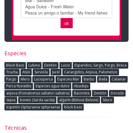
Especies
Black Bass
Lubina
Dentòn
Lucio
Esparidos, Sargo, Pargo, Breca
Trucha
Atún
Serviola
Jurel
Carangidos, Anjova, Palometon
Pargo
Mero
Lucioperca
Especies Mar
Barbo
Baila
Calamar
Perca fluviatilis
Especies agua dulce
Abadejo
anjova (Pomatomus saltator-saltatrix)
Bacoreta
Dentón
Dorada
sepia
bonito (Sarda sarda)
algarín (Belone Belone)
Siluro
espetón (Sphyraena sphyraena)
black bass
Técnicas