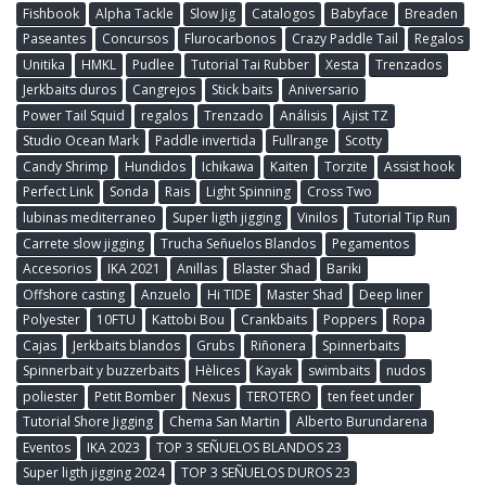
Fishbook
Alpha Tackle
Slow Jig
Catalogos
Babyface
Breaden
Paseantes
Concursos
Flurocarbonos
Crazy Paddle Tail
Regalos
Unitika
HMKL
Pudlee
Tutorial Tai Rubber
Xesta
Trenzados
Jerkbaits duros
Cangrejos
Stick baits
Aniversario
Power Tail Squid
regalos
Trenzado
Análisis
Ajist TZ
Studio Ocean Mark
Paddle invertida
Fullrange
Scotty
Candy Shrimp
Hundidos
Ichikawa
Kaiten
Torzite
Assist hook
Perfect Link
Sonda
Rais
Light Spinning
Cross Two
lubinas mediterraneo
Super ligth jigging
Vinilos
Tutorial Tip Run
Carrete slow jigging
Trucha Señuelos Blandos
Pegamentos
Accesorios
IKA 2021
Anillas
Blaster Shad
Bariki
Offshore casting
Anzuelo
Hi TIDE
Master Shad
Deep liner
Polyester
10FTU
Kattobi Bou
Crankbaits
Poppers
Ropa
Cajas
Jerkbaits blandos
Grubs
Riñonera
Spinnerbaits
Spinnerbait y buzzerbaits
Hèlices
Kayak
swimbaits
nudos
poliester
Petit Bomber
Nexus
TEROTERO
ten feet under
Tutorial Shore Jigging
Chema San Martin
Alberto Burundarena
Eventos
IKA 2023
TOP 3 SEÑUELOS BLANDOS 23
Super ligth jigging 2024
TOP 3 SEÑUELOS DUROS 23