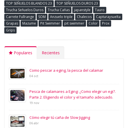
TOP SEÑUELOS BLANDOS 23
TOP SEÑUELOS DUROS 23
Trucha Señuelos Duros
Trucha Cañas
japanstyle
Tauro
Carrete Fullrange
SOM
Anzuelo triple
Chalecos
Capturaysuelta
Grapas
Mazume
Pit Swimmer
pit swimmer
Color
Prox
Grips
Populares
Recientes
Como pescar a eging, la pesca del calamar
04 oct
Pesca de calamares a Eging: ¿Como elegir un egi?.
Parte 2. Eligiendo el color y el tamaño adecuado.
19 nov
Cómo elegir tú caña de Slow Jigging
06 abr