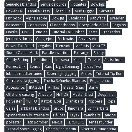
Señuelos blandos
Señuelos duros
Flotantes
Slow Jigs
Power Tail
Familia Crazy
Float Plus
Mud Digger
Carretes
Fishbook
Alpha Tackle
Slow Jig
Catalogos
Babyface
Breaden
Paseantes
Concursos
Flurocarbonos
Crazy Paddle Tail
Regalos
Unitika
HMKL
Pudlee
Tutorial Tai Rubber
Xesta
Trenzados
Jerkbaits duros
Cangrejos
Stick baits
Aniversario
Power Tail Squid
regalos
Trenzado
Análisis
Ajist TZ
Studio Ocean Mark
Paddle invertida
Fullrange
Scotty
Candy Shrimp
Hundidos
Ichikawa
Kaiten
Torzite
Assist hook
Perfect Link
Sonda
Rais
Light Spinning
Cross Two
lubinas mediterraneo
Super ligth jigging
Vinilos
Tutorial Tip Run
Carrete slow jigging
Trucha Señuelos Blandos
Pegamentos
Accesorios
IKA 2021
Anillas
Blaster Shad
Bariki
Offshore casting
Anzuelo
Hi TIDE
Master Shad
Deep liner
Polyester
10FTU
Kattobi Bou
Crankbaits
Poppers
Ropa
Cajas
Jerkbaits blandos
Grubs
Riñonera
Spinnerbaits
Spinnerbait y buzzerbaits
Hèlices
Kayak
swimbaits
nudos
poliester
Petit Bomber
Nexus
TEROTERO
ten feet under
Tutorial Shore Jigging
Chema San Martin
Alberto Burundarena