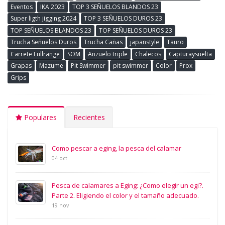
Eventos
IKA 2023
TOP 3 SEÑUELOS BLANDOS 23
Super ligth jigging 2024
TOP 3 SEÑUELOS DUROS 23
TOP SEÑUELOS BLANDOS 23
TOP SEÑUELOS DUROS 23
Trucha Señuelos Duros
Trucha Cañas
japanstyle
Tauro
Carrete Fullrange
SOM
Anzuelo triple
Chalecos
Capturaysuelta
Grapas
Mazume
Pit Swimmer
pit swimmer
Color
Prox
Grips
Populares
Recientes
Como pescar a eging, la pesca del calamar
04 oct
Pesca de calamares a Eging: ¿Como elegir un egi?.
Parte 2. Eligiendo el color y el tamaño adecuado.
19 nov