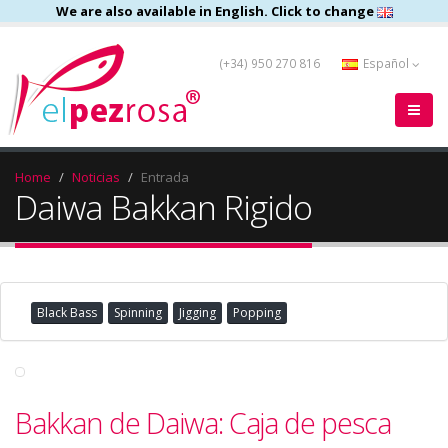
We are also available in English. Click to change
(+34) 950 270 816
Español
Home
Noticias
Entrada
Daiwa Bakkan Rigido
Black Bass
Spinning
Jigging
Popping
Bakkan de Daiwa: Caja de pesca