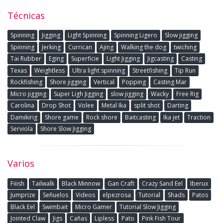
Técnicas
Spinning
Jigging
Light Spinning
Spinning Ligero
Slow jigging
Spinning
Jerking
Currican
Ajing
Walking the dog
twiching
Tai Rubber
Eging
Superficie
Light Jigging
Jigcasting
Casting
Texas
Weightless
Ultra light spinning
Streetfishing
Tip Run
Rockfishing
Shore jigging
Vertical
Popping
Casting Mar
Micro jigging
Super Ligh Jigging
slow jigging
Wacky
Free Rig
Carolina
Drop Shot
Volee
Metal Ika
split shot
Darting
Damikirig
Shore game
Rock shore
Baitcasting
Ika jet
Traction
Serviola
Shore Slow Jigging
Varios
Fiiish
Tailwalk
Black Minnow
Gan Craft
Crazy Sand Eel
Iberux
Jumprize
Señuelos
Videos
elpezrosa
Tutorial
Shads
Patos
Black Eel
Swimbait
Micro Gamer
Tutorial Slow Jigging
Jointed Claw
Jigs
Cañas
Lipless
Pato
Pink Fish Tour