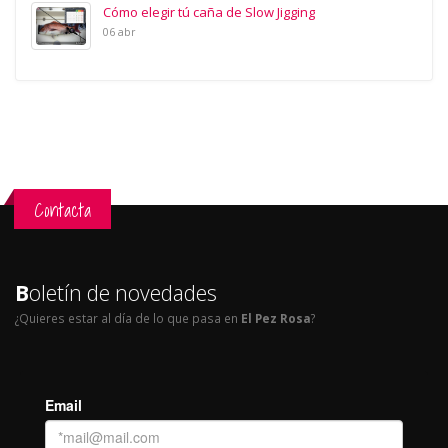
Cómo elegir tú caña de Slow Jigging
06 abr
Contacta
B
oletín de novedades
¿Quieres estar al día de lo que pasa en
El Pez Rosa
?