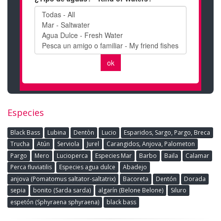
Especies
Black Bass
Lubina
Dentòn
Lucio
Esparidos, Sargo, Pargo, Breca
Trucha
Atún
Serviola
Jurel
Carangidos, Anjova, Palometon
Pargo
Mero
Lucioperca
Especies Mar
Barbo
Baila
Calamar
Perca fluviatilis
Especies agua dulce
Abadejo
anjova (Pomatomus saltator-saltatrix)
Bacoreta
Dentón
Dorada
sepia
bonito (Sarda sarda)
algarín (Belone Belone)
Siluro
espetón (Sphyraena sphyraena)
black bass