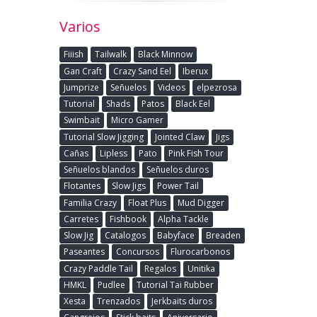
Varios
Fiiish
Tailwalk
Black Minnow
Gan Craft
Crazy Sand Eel
Iberux
Jumprize
Señuelos
Videos
elpezrosa
Tutorial
Shads
Patos
Black Eel
Swimbait
Micro Gamer
Tutorial Slow Jigging
Jointed Claw
Jigs
Cañas
Lipless
Pato
Pink Fish Tour
Señuelos blandos
Señuelos duros
Flotantes
Slow Jigs
Power Tail
Familia Crazy
Float Plus
Mud Digger
Carretes
Fishbook
Alpha Tackle
Slow Jig
Catalogos
Babyface
Breaden
Paseantes
Concursos
Flurocarbonos
Crazy Paddle Tail
Regalos
Unitika
HMKL
Pudlee
Tutorial Tai Rubber
Xesta
Trenzados
Jerkbaits duros