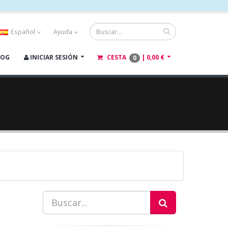
Español
Ayuda
LOG
INICIAR SESIÓN
CESTA
|
0,00 €
0