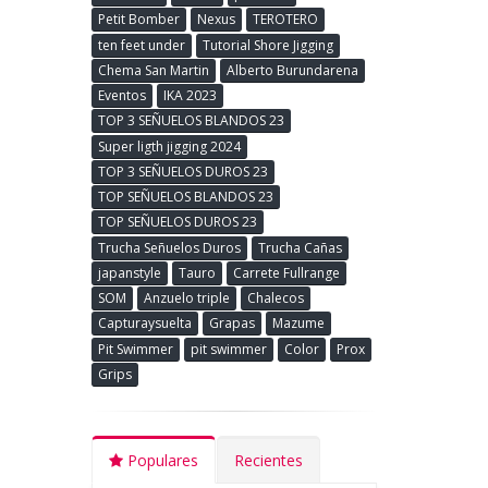
Petit Bomber
Nexus
TEROTERO
ten feet under
Tutorial Shore Jigging
Chema San Martin
Alberto Burundarena
Eventos
IKA 2023
TOP 3 SEÑUELOS BLANDOS 23
Super ligth jigging 2024
TOP 3 SEÑUELOS DUROS 23
TOP SEÑUELOS BLANDOS 23
TOP SEÑUELOS DUROS 23
Trucha Señuelos Duros
Trucha Cañas
japanstyle
Tauro
Carrete Fullrange
SOM
Anzuelo triple
Chalecos
Capturaysuelta
Grapas
Mazume
Pit Swimmer
pit swimmer
Color
Prox
Grips
Populares
Recientes