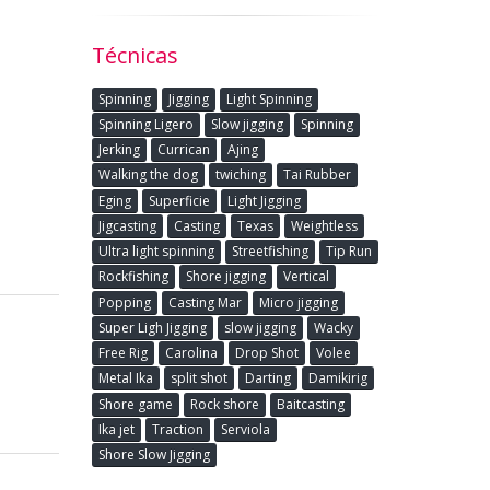
Técnicas
Spinning
Jigging
Light Spinning
Spinning Ligero
Slow jigging
Spinning
Jerking
Currican
Ajing
Walking the dog
twiching
Tai Rubber
Eging
Superficie
Light Jigging
Jigcasting
Casting
Texas
Weightless
Ultra light spinning
Streetfishing
Tip Run
Rockfishing
Shore jigging
Vertical
Popping
Casting Mar
Micro jigging
Super Ligh Jigging
slow jigging
Wacky
Free Rig
Carolina
Drop Shot
Volee
Metal Ika
split shot
Darting
Damikirig
Shore game
Rock shore
Baitcasting
Ika jet
Traction
Serviola
Shore Slow Jigging