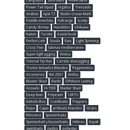
Cangrejos
Stick baits
Aniversario
Power Tail Squid
regalos
Trenzado
Análisis
Ajist TZ
Studio Ocean Mark
Paddle invertida
Fullrange
Scotty
Candy Shrimp
Hundidos
Ichikawa
Kaiten
Torzite
Assist hook
Perfect Link
Sonda
Rais
Light Spinning
Cross Two
lubinas mediterraneo
Super ligth jigging
Vinilos
Tutorial Tip Run
Carrete slow jigging
Trucha Señuelos Blandos
Pegamentos
Accesorios
IKA 2021
Anillas
Blaster Shad
Bariki
Offshore casting
Anzuelo
Hi TIDE
Master Shad
Deep liner
Polyester
10FTU
Kattobi Bou
Crankbaits
Poppers
Ropa
Cajas
Jerkbaits blandos
Grubs
Riñonera
Spinnerbaits
Spinnerbait y buzzerbaits
Hèlices
Kayak
swimbaits
nudos
poliester