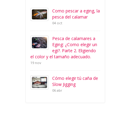
Como pescar a eging, la
pesca del calamar
04 oct
Pesca de calamares a
Eging: ¿Como elegir un
egi?. Parte 2. Eligiendo
el color y el tamaño adecuado.
19 nov
Cómo elegir tú caña de
Slow Jigging
06 abr