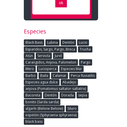
Especies
Black Bass
Lubina
Dentòn
Lucio
Esparidos, Sargo, Pargo, Breca
Trucha
Atún
Serviola
Jurel
Carangidos, Anjova, Palometon
Pargo
Mero
Lucioperca
Especies Mar
Barbo
Baila
Calamar
Perca fluviatilis
Especies agua dulce
Abadejo
anjova (Pomatomus saltator-saltatrix)
Bacoreta
Dentón
Dorada
sepia
bonito (Sarda sarda)
algarín (Belone Belone)
Siluro
espetón (Sphyraena sphyraena)
black bass