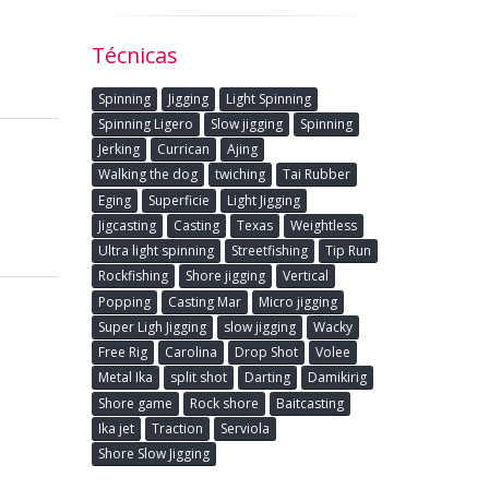
Técnicas
Spinning
Jigging
Light Spinning
Spinning Ligero
Slow jigging
Spinning
Jerking
Currican
Ajing
Walking the dog
twiching
Tai Rubber
Eging
Superficie
Light Jigging
Jigcasting
Casting
Texas
Weightless
Ultra light spinning
Streetfishing
Tip Run
Rockfishing
Shore jigging
Vertical
Popping
Casting Mar
Micro jigging
Super Ligh Jigging
slow jigging
Wacky
Free Rig
Carolina
Drop Shot
Volee
Metal Ika
split shot
Darting
Damikirig
Shore game
Rock shore
Baitcasting
Ika jet
Traction
Serviola
Shore Slow Jigging