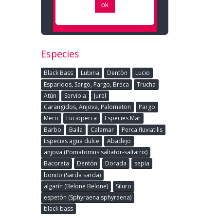
Especies
Black Bass
Lubina
Dentòn
Lucio
Esparidos, Sargo, Pargo, Breca
Trucha
Atún
Serviola
Jurel
Carangidos, Anjova, Palometon
Pargo
Mero
Lucioperca
Especies Mar
Barbo
Baila
Calamar
Perca fluviatilis
Especies agua dulce
Abadejo
anjova (Pomatomus saltator-saltatrix)
Bacoreta
Dentón
Dorada
sepia
bonito (Sarda sarda)
algarín (Belone Belone)
Siluro
espetón (Sphyraena sphyraena)
black bass