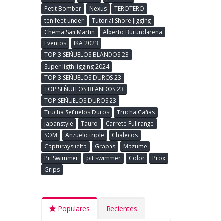
Petit Bomber
Nexus
TEROTERO
ten feet under
Tutorial Shore Jigging
Chema San Martin
Alberto Burundarena
Eventos
IKA 2023
TOP 3 SEÑUELOS BLANDOS 23
Super ligth jigging 2024
TOP 3 SEÑUELOS DUROS 23
TOP SEÑUELOS BLANDOS 23
TOP SEÑUELOS DUROS 23
Trucha Señuelos Duros
Trucha Cañas
japanstyle
Tauro
Carrete Fullrange
SOM
Anzuelo triple
Chalecos
Capturaysuelta
Grapas
Mazume
Pit Swimmer
pit swimmer
Color
Prox
Grips
Populares
Recientes