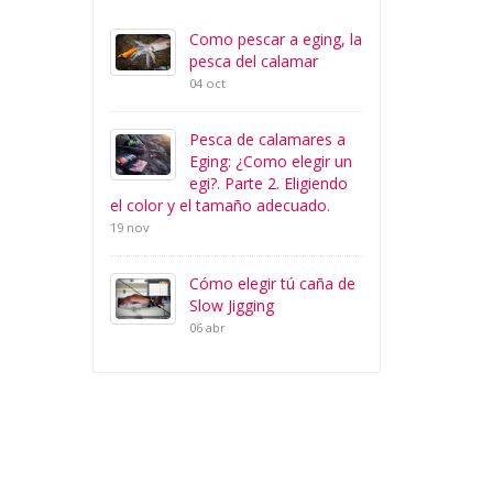
Como pescar a eging, la
pesca del calamar
04 oct
Pesca de calamares a
Eging: ¿Como elegir un
egi?. Parte 2. Eligiendo
el color y el tamaño adecuado.
19 nov
Cómo elegir tú caña de
Slow Jigging
06 abr