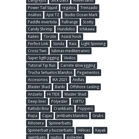
Cangrejos
Stick baits
Aniversario
Power Tail Squid
regalos
Trenzado
Análisis
Ajist TZ
Studio Ocean Mark
Paddle invertida
Fullrange
Scotty
Candy Shrimp
Hundidos
Ichikawa
Kaiten
Torzite
Assist hook
Perfect Link
Sonda
Rais
Light Spinning
Cross Two
lubinas mediterraneo
Super ligth jigging
Vinilos
Tutorial Tip Run
Carrete slow jigging
Trucha Señuelos Blandos
Pegamentos
Accesorios
IKA 2021
Anillas
Blaster Shad
Bariki
Offshore casting
Anzuelo
Hi TIDE
Master Shad
Deep liner
Polyester
10FTU
Kattobi Bou
Crankbaits
Poppers
Ropa
Cajas
Jerkbaits blandos
Grubs
Riñonera
Spinnerbaits
Spinnerbait y buzzerbaits
Hèlices
Kayak
swimbaits
nudos
poliester