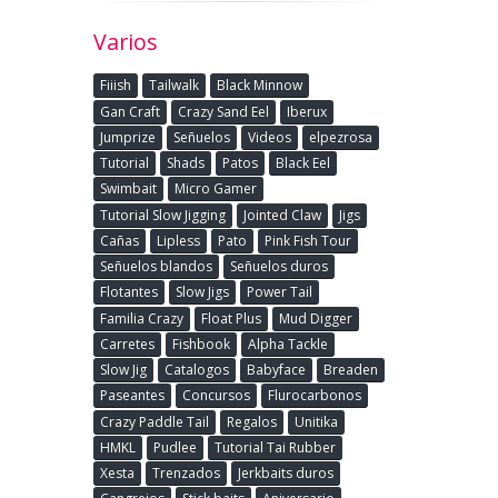
Varios
Fiiish
Tailwalk
Black Minnow
Gan Craft
Crazy Sand Eel
Iberux
Jumprize
Señuelos
Videos
elpezrosa
Tutorial
Shads
Patos
Black Eel
Swimbait
Micro Gamer
Tutorial Slow Jigging
Jointed Claw
Jigs
Cañas
Lipless
Pato
Pink Fish Tour
Señuelos blandos
Señuelos duros
Flotantes
Slow Jigs
Power Tail
Familia Crazy
Float Plus
Mud Digger
Carretes
Fishbook
Alpha Tackle
Slow Jig
Catalogos
Babyface
Breaden
Paseantes
Concursos
Flurocarbonos
Crazy Paddle Tail
Regalos
Unitika
HMKL
Pudlee
Tutorial Tai Rubber
Xesta
Trenzados
Jerkbaits duros