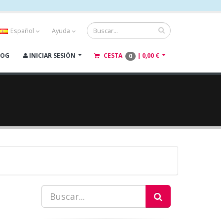
Español
Ayuda
LOG
INICIAR SESIÓN
CESTA
|
0,00 €
0