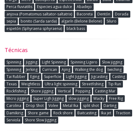
Perca fluviatilis
Especies agua dulce
Abadejo
anjova (Pomatomus saltator-saltatrix)
Bacoreta
Dentón
Dorada
sepia
bonito (Sarda sarda)
algarín (Belone Belone)
Siluro
espetón (Sphyraena sphyraena)
black bass
Técnicas
Spinning
Jigging
Light Spinning
Spinning Ligero
Slow jigging
Spinning
Jerking
Currican
Ajing
Walking the dog
twiching
Tai Rubber
Eging
Superficie
Light Jigging
Jigcasting
Casting
Texas
Weightless
Ultra light spinning
Streetfishing
Tip Run
Rockfishing
Shore jigging
Vertical
Popping
Casting Mar
Micro jigging
Super Ligh Jigging
slow jigging
Wacky
Free Rig
Carolina
Drop Shot
Volee
Metal Ika
split shot
Darting
Damikirig
Shore game
Rock shore
Baitcasting
Ika jet
Traction
Serviola
Shore Slow Jigging