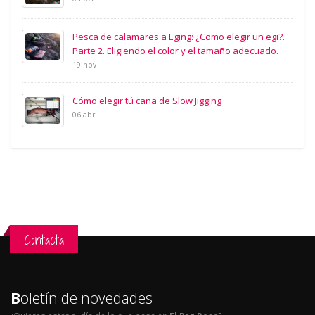
Pesca de calamares a Eging: ¿Como elegir un egi?.
Parte 2. Eligiendo el color y el tamaño adecuado.
19 nov
Cómo elegir tú caña de Slow Jigging
06 abr
Contacta
B
oletín de novedades