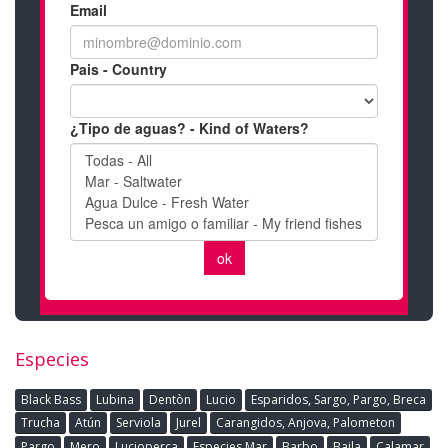
Especies
Black Bass
Lubina
Dentòn
Lucio
Esparidos, Sargo, Pargo, Breca
Trucha
Atún
Serviola
Jurel
Carangidos, Anjova, Palometon
Pargo
Mero
Lucioperca
Especies Mar
Barbo
Baila
Calamar