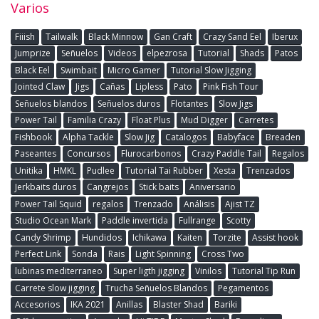
Varios
Fiiish
Tailwalk
Black Minnow
Gan Craft
Crazy Sand Eel
Iberux
Jumprize
Señuelos
Videos
elpezrosa
Tutorial
Shads
Patos
Black Eel
Swimbait
Micro Gamer
Tutorial Slow Jigging
Jointed Claw
Jigs
Cañas
Lipless
Pato
Pink Fish Tour
Señuelos blandos
Señuelos duros
Flotantes
Slow Jigs
Power Tail
Familia Crazy
Float Plus
Mud Digger
Carretes
Fishbook
Alpha Tackle
Slow Jig
Catalogos
Babyface
Breaden
Paseantes
Concursos
Flurocarbonos
Crazy Paddle Tail
Regalos
Unitika
HMKL
Pudlee
Tutorial Tai Rubber
Xesta
Trenzados
Jerkbaits duros
Cangrejos
Stick baits
Aniversario
Power Tail Squid
regalos
Trenzado
Análisis
Ajist TZ
Studio Ocean Mark
Paddle invertida
Fullrange
Scotty
Candy Shrimp
Hundidos
Ichikawa
Kaiten
Torzite
Assist hook
Perfect Link
Sonda
Rais
Light Spinning
Cross Two
lubinas mediterraneo
Super ligth jigging
Vinilos
Tutorial Tip Run
Carrete slow jigging
Trucha Señuelos Blandos
Pegamentos
Accesorios
IKA 2021
Anillas
Blaster Shad
Bariki