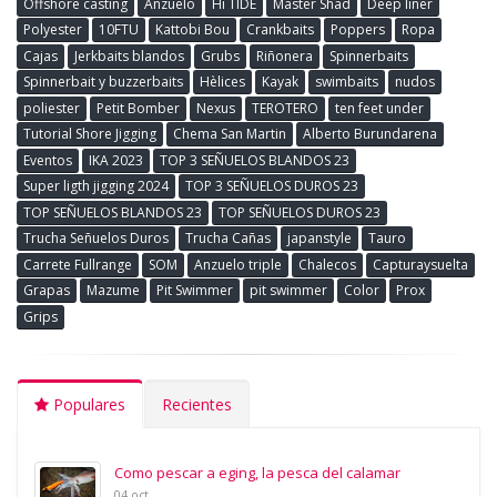
Offshore casting
Anzuelo
Hi TIDE
Master Shad
Deep liner
Polyester
10FTU
Kattobi Bou
Crankbaits
Poppers
Ropa
Cajas
Jerkbaits blandos
Grubs
Riñonera
Spinnerbaits
Spinnerbait y buzzerbaits
Hèlices
Kayak
swimbaits
nudos
poliester
Petit Bomber
Nexus
TEROTERO
ten feet under
Tutorial Shore Jigging
Chema San Martin
Alberto Burundarena
Eventos
IKA 2023
TOP 3 SEÑUELOS BLANDOS 23
Super ligth jigging 2024
TOP 3 SEÑUELOS DUROS 23
TOP SEÑUELOS BLANDOS 23
TOP SEÑUELOS DUROS 23
Trucha Señuelos Duros
Trucha Cañas
japanstyle
Tauro
Carrete Fullrange
SOM
Anzuelo triple
Chalecos
Capturaysuelta
Grapas
Mazume
Pit Swimmer
pit swimmer
Color
Prox
Grips
Populares
Recientes
Como pescar a eging, la pesca del calamar
04 oct