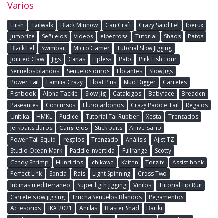
Varios
Fiiish
Tailwalk
Black Minnow
Gan Craft
Crazy Sand Eel
Iberux
Jumprize
Señuelos
Videos
elpezrosa
Tutorial
Shads
Patos
Black Eel
Swimbait
Micro Gamer
Tutorial Slow Jigging
Jointed Claw
Jigs
Cañas
Lipless
Pato
Pink Fish Tour
Señuelos blandos
Señuelos duros
Flotantes
Slow Jigs
Power Tail
Familia Crazy
Float Plus
Mud Digger
Carretes
Fishbook
Alpha Tackle
Slow Jig
Catalogos
Babyface
Breaden
Paseantes
Concursos
Flurocarbonos
Crazy Paddle Tail
Regalos
Unitika
HMKL
Pudlee
Tutorial Tai Rubber
Xesta
Trenzados
Jerkbaits duros
Cangrejos
Stick baits
Aniversario
Power Tail Squid
regalos
Trenzado
Análisis
Ajist TZ
Studio Ocean Mark
Paddle invertida
Fullrange
Scotty
Candy Shrimp
Hundidos
Ichikawa
Kaiten
Torzite
Assist hook
Perfect Link
Sonda
Rais
Light Spinning
Cross Two
lubinas mediterraneo
Super ligth jigging
Vinilos
Tutorial Tip Run
Carrete slow jigging
Trucha Señuelos Blandos
Pegamentos
Accesorios
IKA 2021
Anillas
Blaster Shad
Bariki