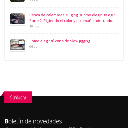
Pesca de calamares a Eging: ¿Como elegir un egi?.
Parte 2. Eligiendo el color y el tamaño adecuado.
19 nov
Cómo elegir tú caña de Slow Jigging
06 abr
Contacta
B
oletín de novedades