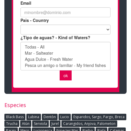
Especies
Black Bass
Lubina
Dentòn
Lucio
Esparidos, Sargo, Pargo, Breca
Trucha
Atún
Serviola
Jurel
Carangidos, Anjova, Palometon
Pargo
Mero
Lucioperca
Especies Mar
Barbo
Baila
Calamar