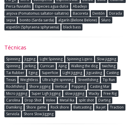
Perca fluviatilis
Especies agua dulce
Abadejo
anjova (Pomatomus saltator-saltatrix)
Bacoreta
Dentón
Dorada
sepia
bonito (Sarda sarda)
algarín (Belone Belone)
Siluro
espetón (Sphyraena sphyraena)
black bass
Técnicas
Spinning
Jigging
Light Spinning
Spinning Ligero
Slow jigging
Spinning
Jerking
Currican
Ajing
Walking the dog
twiching
Tai Rubber
Eging
Superficie
Light Jigging
Jigcasting
Casting
Texas
Weightless
Ultra light spinning
Streetfishing
Tip Run
Rockfishing
Shore jigging
Vertical
Popping
Casting Mar
Micro jigging
Super Ligh Jigging
slow jigging
Wacky
Free Rig
Carolina
Drop Shot
Volee
Metal Ika
split shot
Darting
Damikirig
Shore game
Rock shore
Baitcasting
Ika jet
Traction
Serviola
Shore Slow Jigging