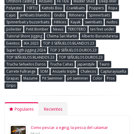
Offshore casting
Anzuelo
Hi TIDE
Master Shad
Deep liner
Polyester
10FTU
Kattobi Bou
Crankbaits
Poppers
Ropa
Cajas
Jerkbaits blandos
Grubs
Riñonera
Spinnerbaits
Spinnerbait y buzzerbaits
Hèlices
Kayak
swimbaits
nudos
poliester
Petit Bomber
Nexus
TEROTERO
ten feet under
Tutorial Shore Jigging
Chema San Martin
Alberto Burundarena
Eventos
IKA 2023
TOP 3 SEÑUELOS BLANDOS 23
Super ligth jigging 2024
TOP 3 SEÑUELOS DUROS 23
TOP SEÑUELOS BLANDOS 23
TOP SEÑUELOS DUROS 23
Trucha Señuelos Duros
Trucha Cañas
japanstyle
Tauro
Carrete Fullrange
SOM
Anzuelo triple
Chalecos
Capturaysuelta
Grapas
Mazume
Pit Swimmer
pit swimmer
Color
Prox
Grips
Populares
Recientes
Como pescar a eging, la pesca del calamar
04 oct