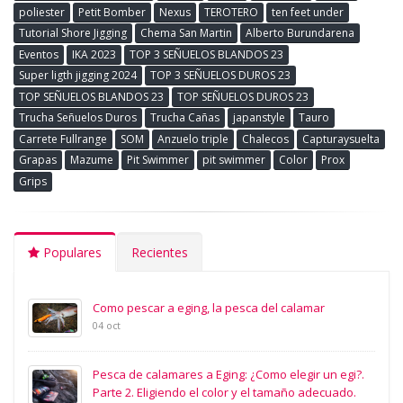
poliester
Petit Bomber
Nexus
TEROTERO
ten feet under
Tutorial Shore Jigging
Chema San Martin
Alberto Burundarena
Eventos
IKA 2023
TOP 3 SEÑUELOS BLANDOS 23
Super ligth jigging 2024
TOP 3 SEÑUELOS DUROS 23
TOP SEÑUELOS BLANDOS 23
TOP SEÑUELOS DUROS 23
Trucha Señuelos Duros
Trucha Cañas
japanstyle
Tauro
Carrete Fullrange
SOM
Anzuelo triple
Chalecos
Capturaysuelta
Grapas
Mazume
Pit Swimmer
pit swimmer
Color
Prox
Grips
Populares
Recientes
Como pescar a eging, la pesca del calamar
04 oct
Pesca de calamares a Eging: ¿Como elegir un egi?.
Parte 2. Eligiendo el color y el tamaño adecuado.