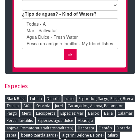
Especies
Black Bass
Lubina
Dentòn
Lucio
Esparidos, Sargo, Pargo, Breca
Trucha
Atún
Serviola
Jurel
Carangidos, Anjova, Palometon
Pargo
Mero
Lucioperca
Especies Mar
Barbo
Baila
Calamar
Perca fluviatilis
Especies agua dulce
Abadejo
anjova (Pomatomus saltator-saltatrix)
Bacoreta
Dentón
Dorada
sepia
bonito (Sarda sarda)
algarín (Belone Belone)
Siluro