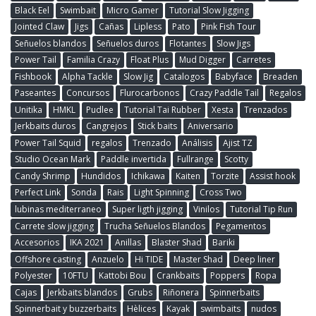
Black Eel
Swimbait
Micro Gamer
Tutorial Slow Jigging
Jointed Claw
Jigs
Cañas
Lipless
Pato
Pink Fish Tour
Señuelos blandos
Señuelos duros
Flotantes
Slow Jigs
Power Tail
Familia Crazy
Float Plus
Mud Digger
Carretes
Fishbook
Alpha Tackle
Slow Jig
Catalogos
Babyface
Breaden
Paseantes
Concursos
Flurocarbonos
Crazy Paddle Tail
Regalos
Unitika
HMKL
Pudlee
Tutorial Tai Rubber
Xesta
Trenzados
Jerkbaits duros
Cangrejos
Stick baits
Aniversario
Power Tail Squid
regalos
Trenzado
Análisis
Ajist TZ
Studio Ocean Mark
Paddle invertida
Fullrange
Scotty
Candy Shrimp
Hundidos
Ichikawa
Kaiten
Torzite
Assist hook
Perfect Link
Sonda
Rais
Light Spinning
Cross Two
lubinas mediterraneo
Super ligth jigging
Vinilos
Tutorial Tip Run
Carrete slow jigging
Trucha Señuelos Blandos
Pegamentos
Accesorios
IKA 2021
Anillas
Blaster Shad
Bariki
Offshore casting
Anzuelo
Hi TIDE
Master Shad
Deep liner
Polyester
10FTU
Kattobi Bou
Crankbaits
Poppers
Ropa
Cajas
Jerkbaits blandos
Grubs
Riñonera
Spinnerbaits
Spinnerbait y buzzerbaits
Hèlices
Kayak
swimbaits
nudos