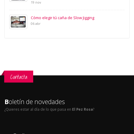
19 nov
Cómo elegir tú caña de Slow Jigging
06 abr
Contacta
B
oletín de novedades
¿Quieres estar al día de lo que pasa en
El Pez Rosa
?