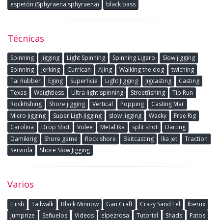
espetón (Sphyraena sphyraena)
black bass
Técnicas
Spinning
Jigging
Light Spinning
Spinning Ligero
Slow jigging
Spinning
Jerking
Currican
Ajing
Walking the dog
twiching
Tai Rubber
Eging
Superficie
Light Jigging
Jigcasting
Casting
Texas
Weightless
Ultra light spinning
Streetfishing
Tip Run
Rockfishing
Shore jigging
Vertical
Popping
Casting Mar
Micro jigging
Super Ligh Jigging
slow jigging
Wacky
Free Rig
Carolina
Drop Shot
Volee
Metal Ika
split shot
Darting
Damikirig
Shore game
Rock shore
Baitcasting
Ika jet
Traction
Serviola
Shore Slow Jigging
Varios
Fiiish
Tailwalk
Black Minnow
Gan Craft
Crazy Sand Eel
Iberux
Jumprize
Señuelos
Videos
elpezrosa
Tutorial
Shads
Patos