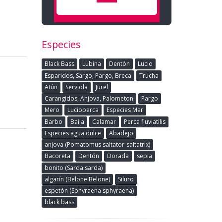
Especies
Black Bass
Lubina
Dentòn
Lucio
Esparidos, Sargo, Pargo, Breca
Trucha
Atún
Serviola
Jurel
Carangidos, Anjova, Palometon
Pargo
Mero
Lucioperca
Especies Mar
Barbo
Baila
Calamar
Perca fluviatilis
Especies agua dulce
Abadejo
anjova (Pomatomus saltator-saltatrix)
Bacoreta
Dentón
Dorada
sepia
bonito (Sarda sarda)
algarín (Belone Belone)
Siluro
espetón (Sphyraena sphyraena)
black bass