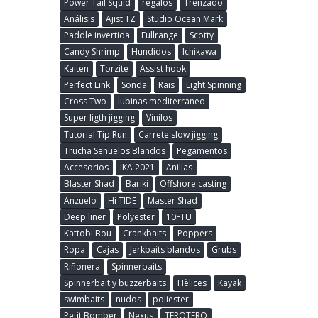
Power Tail Squid
regalos
Trenzado
Análisis
Ajist TZ
Studio Ocean Mark
Paddle invertida
Fullrange
Scotty
Candy Shrimp
Hundidos
Ichikawa
Kaiten
Torzite
Assist hook
Perfect Link
Sonda
Rais
Light Spinning
Cross Two
lubinas mediterraneo
Super ligth jigging
Vinilos
Tutorial Tip Run
Carrete slow jigging
Trucha Señuelos Blandos
Pegamentos
Accesorios
IKA 2021
Anillas
Blaster Shad
Bariki
Offshore casting
Anzuelo
Hi TIDE
Master Shad
Deep liner
Polyester
10FTU
Kattobi Bou
Crankbaits
Poppers
Ropa
Cajas
Jerkbaits blandos
Grubs
Riñonera
Spinnerbaits
Spinnerbait y buzzerbaits
Hèlices
Kayak
swimbaits
nudos
poliester
Petit Bomber
Nexus
TEROTERO