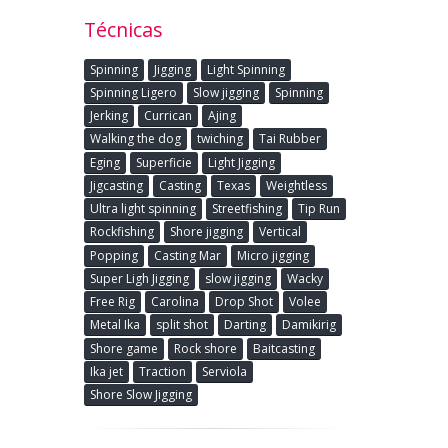
Técnicas
Spinning
Jigging
Light Spinning
Spinning Ligero
Slow jigging
Spinning
Jerking
Currican
Ajing
Walking the dog
twiching
Tai Rubber
Eging
Superficie
Light Jigging
Jigcasting
Casting
Texas
Weightless
Ultra light spinning
Streetfishing
Tip Run
Rockfishing
Shore jigging
Vertical
Popping
Casting Mar
Micro jigging
Super Ligh Jigging
slow jigging
Wacky
Free Rig
Carolina
Drop Shot
Volee
Metal Ika
split shot
Darting
Damikirig
Shore game
Rock shore
Baitcasting
Ika jet
Traction
Serviola
Shore Slow Jigging