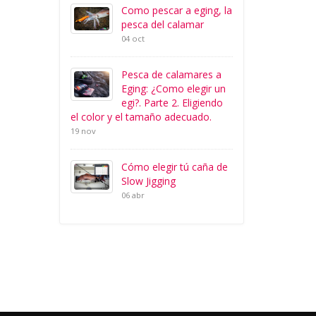
Como pescar a eging, la
pesca del calamar
04 oct
Pesca de calamares a
Eging: ¿Como elegir un
egi?. Parte 2. Eligiendo
el color y el tamaño adecuado.
19 nov
Cómo elegir tú caña de
Slow Jigging
06 abr