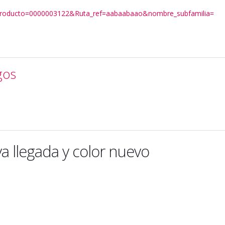
&producto=0000003122&Ruta_ref=aabaabaao&nombre_subfamilia=
gos
a llegada y color nuevo