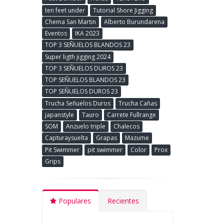
ten feet under
Tutorial Shore Jigging
Chema San Martin
Alberto Burundarena
Eventos
IKA 2023
TOP 3 SEÑUELOS BLANDOS 23
Super ligth jigging 2024
TOP 3 SEÑUELOS DUROS 23
TOP SEÑUELOS BLANDOS 23
TOP SEÑUELOS DUROS 23
Trucha Señuelos Duros
Trucha Cañas
japanstyle
Tauro
Carrete Fullrange
SOM
Anzuelo triple
Chalecos
Capturaysuelta
Grapas
Mazume
Pit Swimmer
pit swimmer
Color
Prox
Grips
Populares
Recientes