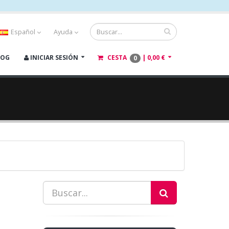
Español
Ayuda
LOG
INICIAR SESIÓN
CESTA
|
0,00 €
0