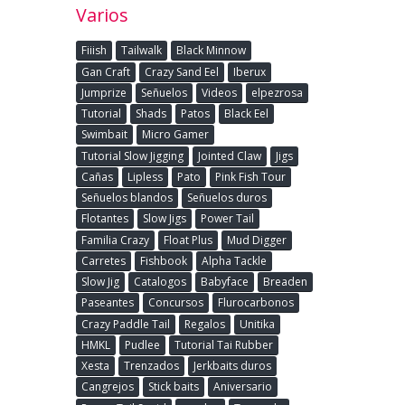
Varios
Fiiish
Tailwalk
Black Minnow
Gan Craft
Crazy Sand Eel
Iberux
Jumprize
Señuelos
Videos
elpezrosa
Tutorial
Shads
Patos
Black Eel
Swimbait
Micro Gamer
Tutorial Slow Jigging
Jointed Claw
Jigs
Cañas
Lipless
Pato
Pink Fish Tour
Señuelos blandos
Señuelos duros
Flotantes
Slow Jigs
Power Tail
Familia Crazy
Float Plus
Mud Digger
Carretes
Fishbook
Alpha Tackle
Slow Jig
Catalogos
Babyface
Breaden
Paseantes
Concursos
Flurocarbonos
Crazy Paddle Tail
Regalos
Unitika
HMKL
Pudlee
Tutorial Tai Rubber
Xesta
Trenzados
Jerkbaits duros
Cangrejos
Stick baits
Aniversario