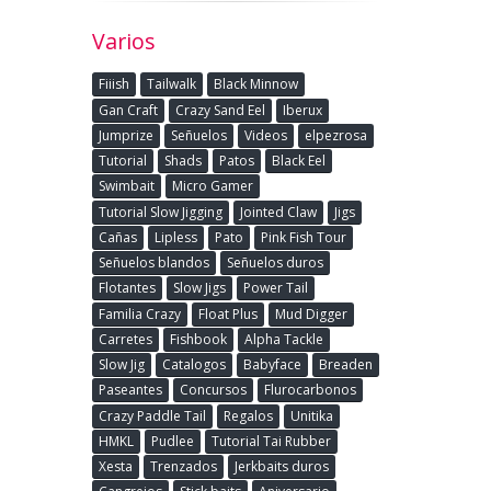
Varios
Fiiish
Tailwalk
Black Minnow
Gan Craft
Crazy Sand Eel
Iberux
Jumprize
Señuelos
Videos
elpezrosa
Tutorial
Shads
Patos
Black Eel
Swimbait
Micro Gamer
Tutorial Slow Jigging
Jointed Claw
Jigs
Cañas
Lipless
Pato
Pink Fish Tour
Señuelos blandos
Señuelos duros
Flotantes
Slow Jigs
Power Tail
Familia Crazy
Float Plus
Mud Digger
Carretes
Fishbook
Alpha Tackle
Slow Jig
Catalogos
Babyface
Breaden
Paseantes
Concursos
Flurocarbonos
Crazy Paddle Tail
Regalos
Unitika
HMKL
Pudlee
Tutorial Tai Rubber
Xesta
Trenzados
Jerkbaits duros