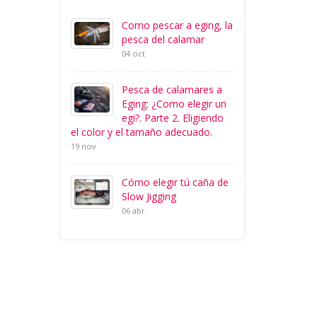
Como pescar a eging, la
pesca del calamar
04 oct
Pesca de calamares a
Eging: ¿Como elegir un
egi?. Parte 2. Eligiendo
el color y el tamaño adecuado.
19 nov
Cómo elegir tú caña de
Slow Jigging
06 abr