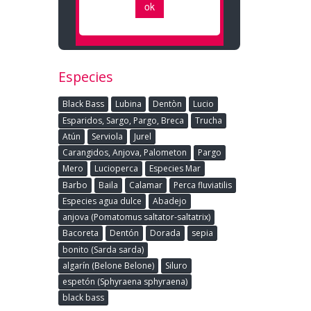
Especies
Black Bass
Lubina
Dentòn
Lucio
Esparidos, Sargo, Pargo, Breca
Trucha
Atún
Serviola
Jurel
Carangidos, Anjova, Palometon
Pargo
Mero
Lucioperca
Especies Mar
Barbo
Baila
Calamar
Perca fluviatilis
Especies agua dulce
Abadejo
anjova (Pomatomus saltator-saltatrix)
Bacoreta
Dentón
Dorada
sepia
bonito (Sarda sarda)
algarín (Belone Belone)
Siluro
espetón (Sphyraena sphyraena)
black bass