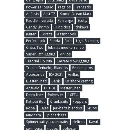
Cangrejos
Stick baits
Aniversario
Power Tail Squid
regalos
Trenzado
Análisis
Ajist TZ
Studio Ocean Mark
Paddle invertida
Fullrange
Scotty
Candy Shrimp
Hundidos
Ichikawa
Kaiten
Torzite
Assist hook
Perfect Link
Sonda
Rais
Light Spinning
Cross Two
lubinas mediterraneo
Super ligth jigging
Vinilos
Tutorial Tip Run
Carrete slow jigging
Trucha Señuelos Blandos
Pegamentos
Accesorios
IKA 2021
Anillas
Blaster Shad
Bariki
Offshore casting
Anzuelo
Hi TIDE
Master Shad
Deep liner
Polyester
10FTU
Kattobi Bou
Crankbaits
Poppers
Ropa
Cajas
Jerkbaits blandos
Grubs
Riñonera
Spinnerbaits
Spinnerbait y buzzerbaits
Hèlices
Kayak
swimbaits
nudos
poliester