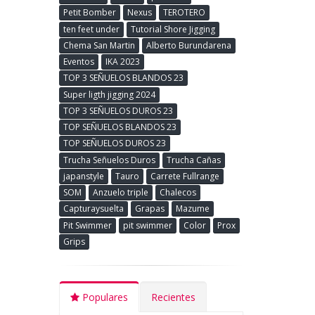
Petit Bomber
Nexus
TEROTERO
ten feet under
Tutorial Shore Jigging
Chema San Martin
Alberto Burundarena
Eventos
IKA 2023
TOP 3 SEÑUELOS BLANDOS 23
Super ligth jigging 2024
TOP 3 SEÑUELOS DUROS 23
TOP SEÑUELOS BLANDOS 23
TOP SEÑUELOS DUROS 23
Trucha Señuelos Duros
Trucha Cañas
japanstyle
Tauro
Carrete Fullrange
SOM
Anzuelo triple
Chalecos
Capturaysuelta
Grapas
Mazume
Pit Swimmer
pit swimmer
Color
Prox
Grips
Populares
Recientes