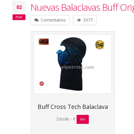
Nuevas Balaclavas Buff Ori
02
mar
Comentarios
3377
Buff Cross Tech Balaclava
Desde - €
Ver