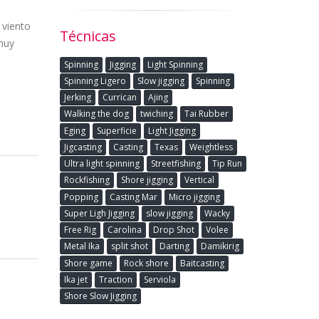
 viento
Técnicas
 muy
Spinning
Jigging
Light Spinning
Spinning Ligero
Slow jigging
Spinning
Jerking
Currican
Ajing
Walking the dog
twiching
Tai Rubber
Eging
Superficie
Light Jigging
Jigcasting
Casting
Texas
Weightless
Ultra light spinning
Streetfishing
Tip Run
Rockfishing
Shore jigging
Vertical
Popping
Casting Mar
Micro jigging
Super Ligh Jigging
slow jigging
Wacky
Free Rig
Carolina
Drop Shot
Volee
Metal Ika
split shot
Darting
Damikirig
Shore game
Rock shore
Baitcasting
Ika jet
Traction
Serviola
Shore Slow Jigging