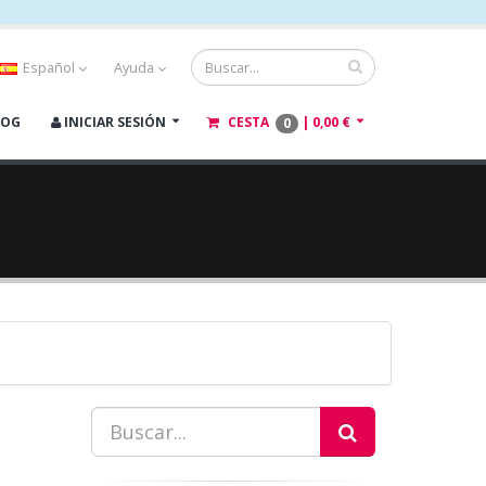
Español
Ayuda
LOG
INICIAR SESIÓN
CESTA
|
0,00 €
0