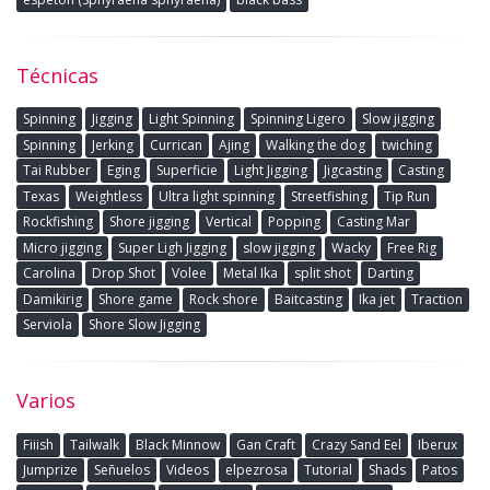
Técnicas
Spinning
Jigging
Light Spinning
Spinning Ligero
Slow jigging
Spinning
Jerking
Currican
Ajing
Walking the dog
twiching
Tai Rubber
Eging
Superficie
Light Jigging
Jigcasting
Casting
Texas
Weightless
Ultra light spinning
Streetfishing
Tip Run
Rockfishing
Shore jigging
Vertical
Popping
Casting Mar
Micro jigging
Super Ligh Jigging
slow jigging
Wacky
Free Rig
Carolina
Drop Shot
Volee
Metal Ika
split shot
Darting
Damikirig
Shore game
Rock shore
Baitcasting
Ika jet
Traction
Serviola
Shore Slow Jigging
Varios
Fiiish
Tailwalk
Black Minnow
Gan Craft
Crazy Sand Eel
Iberux
Jumprize
Señuelos
Videos
elpezrosa
Tutorial
Shads
Patos