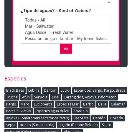
Especies
Black Bass
Lubina
Dentòn
Lucio
Esparidos, Sargo, Pargo, Breca
Trucha
Atún
Serviola
Jurel
Carangidos, Anjova, Palometon
Pargo
Mero
Lucioperca
Especies Mar
Barbo
Baila
Calamar
Perca fluviatilis
Especies agua dulce
Abadejo
anjova (Pomatomus saltator-saltatrix)
Bacoreta
Dentón
Dorada
sepia
bonito (Sarda sarda)
algarín (Belone Belone)
Siluro
espetón (Sphyraena sphyraena)
black bass