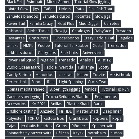
Black Eel
Swimbait
Micro Gamer
Tutorial Slow Jigging
Jointed Claw
Jigs
Cañas
Lipless
Pato
Pink Fish Tour
Señuelos blandos
Señuelos duros
Flotantes
Slow Jigs
Power Tail
Familia Crazy
Float Plus
Mud Digger
Carretes
Fishbook
Alpha Tackle
Slow Jig
Catalogos
Babyface
Breaden
Paseantes
Concursos
Flurocarbonos
Crazy Paddle Tail
Regalos
Unitika
HMKL
Pudlee
Tutorial Tai Rubber
Xesta
Trenzados
Jerkbaits duros
Cangrejos
Stick baits
Aniversario
Power Tail Squid
regalos
Trenzado
Análisis
Ajist TZ
Studio Ocean Mark
Paddle invertida
Fullrange
Scotty
Candy Shrimp
Hundidos
Ichikawa
Kaiten
Torzite
Assist hook
Perfect Link
Sonda
Rais
Light Spinning
Cross Two
lubinas mediterraneo
Super ligth jigging
Vinilos
Tutorial Tip Run
Carrete slow jigging
Trucha Señuelos Blandos
Pegamentos
Accesorios
IKA 2021
Anillas
Blaster Shad
Bariki
Offshore casting
Anzuelo
Hi TIDE
Master Shad
Deep liner
Polyester
10FTU
Kattobi Bou
Crankbaits
Poppers
Ropa
Cajas
Jerkbaits blandos
Grubs
Riñonera
Spinnerbaits
Spinnerbait y buzzerbaits
Hèlices
Kayak
swimbaits
nudos