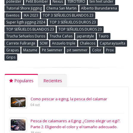
poliester
Petit Bomber
Nexus
TEROTERO
ten feet under
Tutorial Shore Jigging
Chema San Martin
Alberto Burundarena
Eventos
IKA 2023
TOP 3 SEÑUELOS BLANDOS 23
Super ligth jigging 2024
TOP 3 SEÑUELOS DUROS 23
TOP SEÑUELOS BLANDOS 23
TOP SEÑUELOS DUROS 23
Trucha Señuelos Duros
Trucha Cañas
japanstyle
Tauro
Carrete Fullrange
SOM
Anzuelo triple
Chalecos
Capturaysuelta
Grapas
Mazume
Pit Swimmer
pit swimmer
Color
Prox
Grips
Populares
Recientes
Como pescar a eging, la pesca del calamar
04 oct
Pesca de calamares a Eging: ¿Como elegir un egi?.
Parte 2. Eligiendo el color y el tamaño adecuado.
19 nov