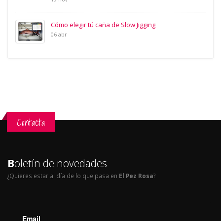
Cómo elegir tú caña de Slow Jigging
06 abr
Contacta
B
oletín de novedades
¿Quieres estar al día de lo que pasa en
El Pez Rosa
?