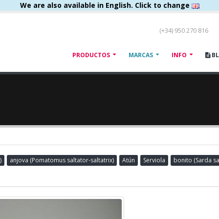
We are also available in English. Click to change
(+34) 950 270 816
PRODUCTOS
MARCAS
INFO
B
)
anjova (Pomatomus saltator-saltatrix)
Atún
Serviola
bonito (Sarda s