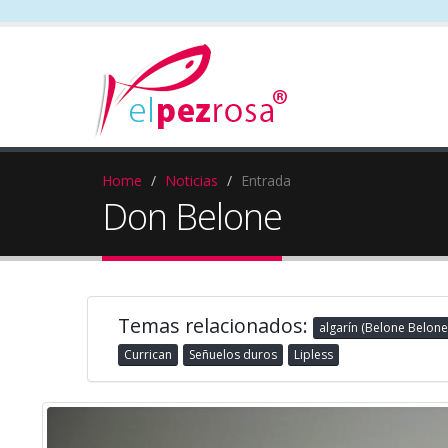
Home
Noticias
Entrada
Don Belone
Temas relacionados:
algarín (Belone Belone
Currican
Señuelos duros
Lipless