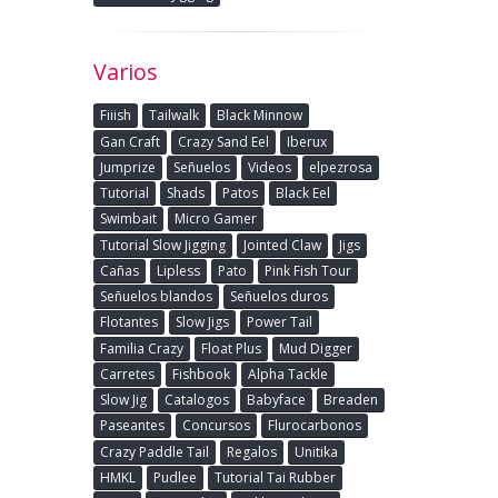
Varios
Fiiish
Tailwalk
Black Minnow
Gan Craft
Crazy Sand Eel
Iberux
Jumprize
Señuelos
Videos
elpezrosa
Tutorial
Shads
Patos
Black Eel
Swimbait
Micro Gamer
Tutorial Slow Jigging
Jointed Claw
Jigs
Cañas
Lipless
Pato
Pink Fish Tour
Señuelos blandos
Señuelos duros
Flotantes
Slow Jigs
Power Tail
Familia Crazy
Float Plus
Mud Digger
Carretes
Fishbook
Alpha Tackle
Slow Jig
Catalogos
Babyface
Breaden
Paseantes
Concursos
Flurocarbonos
Crazy Paddle Tail
Regalos
Unitika
HMKL
Pudlee
Tutorial Tai Rubber