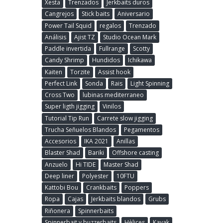
Xesta
Trenzados
Jerkbaits duros
Cangrejos
Stick baits
Aniversario
Power Tail Squid
regalos
Trenzado
Análisis
Ajist TZ
Studio Ocean Mark
Paddle invertida
Fullrange
Scotty
Candy Shrimp
Hundidos
Ichikawa
Kaiten
Torzite
Assist hook
Perfect Link
Sonda
Rais
Light Spinning
Cross Two
lubinas mediterraneo
Super ligth jigging
Vinilos
Tutorial Tip Run
Carrete slow jigging
Trucha Señuelos Blandos
Pegamentos
Accesorios
IKA 2021
Anillas
Blaster Shad
Bariki
Offshore casting
Anzuelo
Hi TIDE
Master Shad
Deep liner
Polyester
10FTU
Kattobi Bou
Crankbaits
Poppers
Ropa
Cajas
Jerkbaits blandos
Grubs
Riñonera
Spinnerbaits
Spinnerbait y buzzerbaits
Hèlices
Kayak