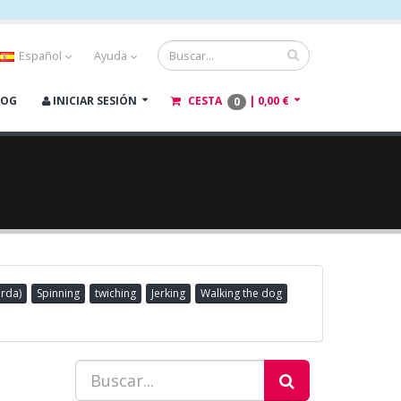
Español
Ayuda
LOG
INICIAR SESIÓN
CESTA
|
0,00 €
0
arda)
Spinning
twiching
Jerking
Walking the dog