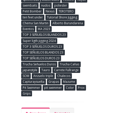
swimbaits
nudos
poliester
Petit Bomber
Nexus
TEROTERO
ten feet under
Tutorial Shore Jigging
Chema San Martin
Alberto Burundarena
Eventos
IKA 2023
TOP 3 SEÑUELOS BLANDOS 23
Super ligth jigging 2024
TOP 3 SEÑUELOS DUROS 23
TOP SEÑUELOS BLANDOS 23
TOP SEÑUELOS DUROS 23
Trucha Señuelos Duros
Trucha Cañas
japanstyle
Tauro
Carrete Fullrange
SOM
Anzuelo triple
Chalecos
Capturaysuelta
Grapas
Mazume
Pit Swimmer
pit swimmer
Color
Prox
Grips