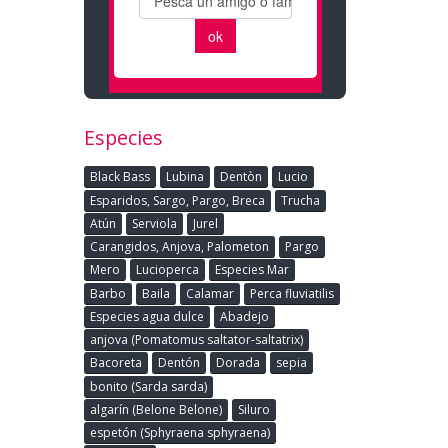
Especies
Black Bass
Lubina
Dentòn
Lucio
Esparidos, Sargo, Pargo, Breca
Trucha
Atún
Serviola
Jurel
Carangidos, Anjova, Palometon
Pargo
Mero
Lucioperca
Especies Mar
Barbo
Baila
Calamar
Perca fluviatilis
Especies agua dulce
Abadejo
anjova (Pomatomus saltator-saltatrix)
Bacoreta
Dentón
Dorada
sepia
bonito (Sarda sarda)
algarín (Belone Belone)
Siluro
espetón (Sphyraena sphyraena)