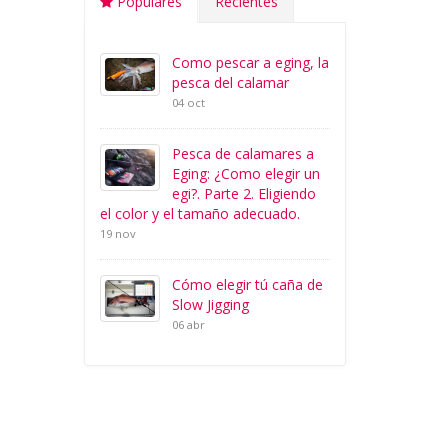
Populares
Recientes
Como pescar a eging, la
pesca del calamar
04 oct
Pesca de calamares a
Eging: ¿Como elegir un
egi?. Parte 2. Eligiendo
el color y el tamaño adecuado.
19 nov
Cómo elegir tú caña de
Slow Jigging
06 abr