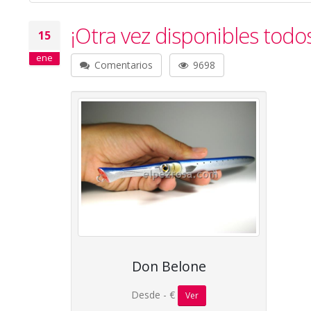
¡Otra vez disponibles todo
15
ene
Comentarios
9698
Don Belone
Desde - €
Ver