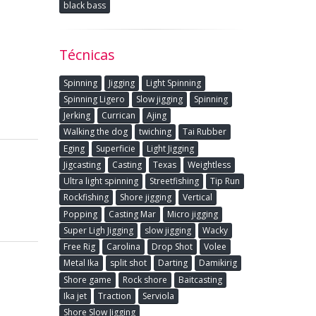
black bass
Técnicas
Spinning
Jigging
Light Spinning
Spinning Ligero
Slow jigging
Spinning
Jerking
Currican
Ajing
Walking the dog
twiching
Tai Rubber
Eging
Superficie
Light Jigging
Jigcasting
Casting
Texas
Weightless
Ultra light spinning
Streetfishing
Tip Run
Rockfishing
Shore jigging
Vertical
Popping
Casting Mar
Micro jigging
Super Ligh Jigging
slow jigging
Wacky
Free Rig
Carolina
Drop Shot
Volee
Metal Ika
split shot
Darting
Damikirig
Shore game
Rock shore
Baitcasting
Ika jet
Traction
Serviola
Shore Slow Jigging