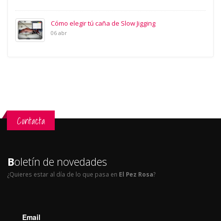
Cómo elegir tú caña de Slow Jigging
06 abr
Contacta
B
oletín de novedades
¿Quieres estar al día de lo que pasa en
El Pez Rosa
?