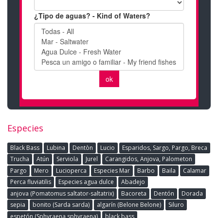
Especies
Black Bass
Lubina
Dentòn
Lucio
Esparidos, Sargo, Pargo, Breca
Trucha
Atún
Serviola
Jurel
Carangidos, Anjova, Palometon
Pargo
Mero
Lucioperca
Especies Mar
Barbo
Baila
Calamar
Perca fluviatilis
Especies agua dulce
Abadejo
anjova (Pomatomus saltator-saltatrix)
Bacoreta
Dentón
Dorada
sepia
bonito (Sarda sarda)
algarín (Belone Belone)
Siluro
espetón (Sphyraena sphyraena)
black bass