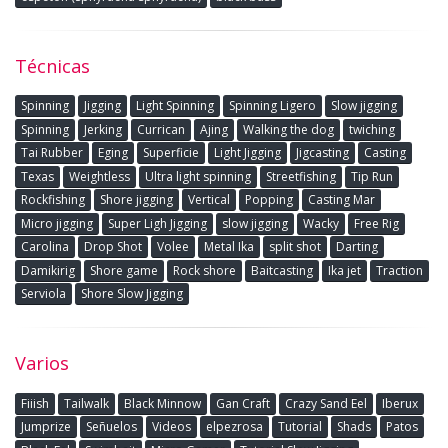
Técnicas
Spinning
Jigging
Light Spinning
Spinning Ligero
Slow jigging
Spinning
Jerking
Currican
Ajing
Walking the dog
twiching
Tai Rubber
Eging
Superficie
Light Jigging
Jigcasting
Casting
Texas
Weightless
Ultra light spinning
Streetfishing
Tip Run
Rockfishing
Shore jigging
Vertical
Popping
Casting Mar
Micro jigging
Super Ligh Jigging
slow jigging
Wacky
Free Rig
Carolina
Drop Shot
Volee
Metal Ika
split shot
Darting
Damikirig
Shore game
Rock shore
Baitcasting
Ika jet
Traction
Serviola
Shore Slow Jigging
Varios
Fiiish
Tailwalk
Black Minnow
Gan Craft
Crazy Sand Eel
Iberux
Jumprize
Señuelos
Videos
elpezrosa
Tutorial
Shads
Patos