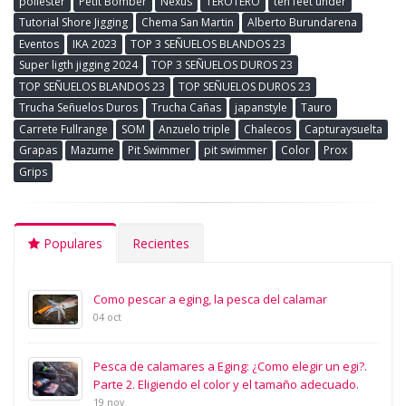
poliester
Petit Bomber
Nexus
TEROTERO
ten feet under
Tutorial Shore Jigging
Chema San Martin
Alberto Burundarena
Eventos
IKA 2023
TOP 3 SEÑUELOS BLANDOS 23
Super ligth jigging 2024
TOP 3 SEÑUELOS DUROS 23
TOP SEÑUELOS BLANDOS 23
TOP SEÑUELOS DUROS 23
Trucha Señuelos Duros
Trucha Cañas
japanstyle
Tauro
Carrete Fullrange
SOM
Anzuelo triple
Chalecos
Capturaysuelta
Grapas
Mazume
Pit Swimmer
pit swimmer
Color
Prox
Grips
Populares
Recientes
Como pescar a eging, la pesca del calamar
04 oct
Pesca de calamares a Eging: ¿Como elegir un egi?.
Parte 2. Eligiendo el color y el tamaño adecuado.
19 nov