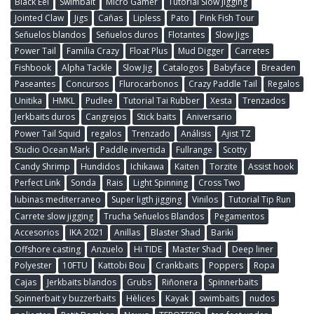
Black Eel
Swimbait
Micro Gamer
Tutorial Slow Jigging
Jointed Claw
Jigs
Cañas
Lipless
Pato
Pink Fish Tour
Señuelos blandos
Señuelos duros
Flotantes
Slow Jigs
Power Tail
Familia Crazy
Float Plus
Mud Digger
Carretes
Fishbook
Alpha Tackle
Slow Jig
Catalogos
Babyface
Breaden
Paseantes
Concursos
Flurocarbonos
Crazy Paddle Tail
Regalos
Unitika
HMKL
Pudlee
Tutorial Tai Rubber
Xesta
Trenzados
Jerkbaits duros
Cangrejos
Stick baits
Aniversario
Power Tail Squid
regalos
Trenzado
Análisis
Ajist TZ
Studio Ocean Mark
Paddle invertida
Fullrange
Scotty
Candy Shrimp
Hundidos
Ichikawa
Kaiten
Torzite
Assist hook
Perfect Link
Sonda
Rais
Light Spinning
Cross Two
lubinas mediterraneo
Super ligth jigging
Vinilos
Tutorial Tip Run
Carrete slow jigging
Trucha Señuelos Blandos
Pegamentos
Accesorios
IKA 2021
Anillas
Blaster Shad
Bariki
Offshore casting
Anzuelo
Hi TIDE
Master Shad
Deep liner
Polyester
10FTU
Kattobi Bou
Crankbaits
Poppers
Ropa
Cajas
Jerkbaits blandos
Grubs
Riñonera
Spinnerbaits
Spinnerbait y buzzerbaits
Hèlices
Kayak
swimbaits
nudos