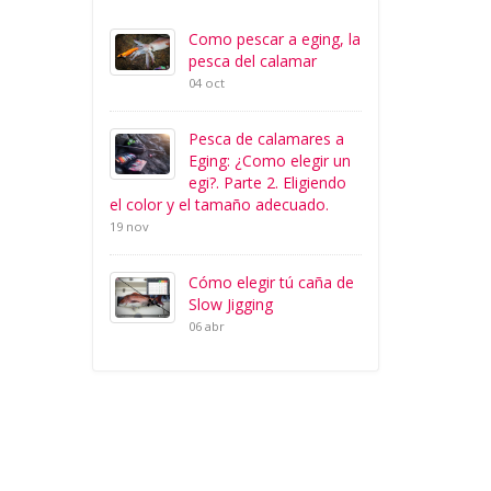
Como pescar a eging, la
pesca del calamar
04 oct
Pesca de calamares a
Eging: ¿Como elegir un
egi?. Parte 2. Eligiendo
el color y el tamaño adecuado.
19 nov
Cómo elegir tú caña de
Slow Jigging
06 abr