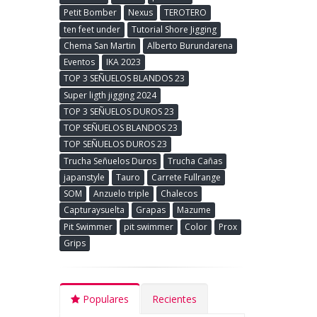
Petit Bomber
Nexus
TEROTERO
ten feet under
Tutorial Shore Jigging
Chema San Martin
Alberto Burundarena
Eventos
IKA 2023
TOP 3 SEÑUELOS BLANDOS 23
Super ligth jigging 2024
TOP 3 SEÑUELOS DUROS 23
TOP SEÑUELOS BLANDOS 23
TOP SEÑUELOS DUROS 23
Trucha Señuelos Duros
Trucha Cañas
japanstyle
Tauro
Carrete Fullrange
SOM
Anzuelo triple
Chalecos
Capturaysuelta
Grapas
Mazume
Pit Swimmer
pit swimmer
Color
Prox
Grips
Populares
Recientes