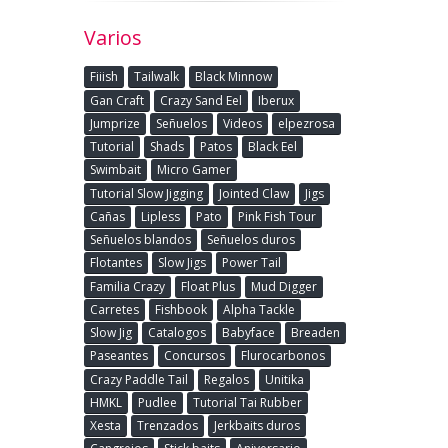
Varios
Fiiish
Tailwalk
Black Minnow
Gan Craft
Crazy Sand Eel
Iberux
Jumprize
Señuelos
Videos
elpezrosa
Tutorial
Shads
Patos
Black Eel
Swimbait
Micro Gamer
Tutorial Slow Jigging
Jointed Claw
Jigs
Cañas
Lipless
Pato
Pink Fish Tour
Señuelos blandos
Señuelos duros
Flotantes
Slow Jigs
Power Tail
Familia Crazy
Float Plus
Mud Digger
Carretes
Fishbook
Alpha Tackle
Slow Jig
Catalogos
Babyface
Breaden
Paseantes
Concursos
Flurocarbonos
Crazy Paddle Tail
Regalos
Unitika
HMKL
Pudlee
Tutorial Tai Rubber
Xesta
Trenzados
Jerkbaits duros