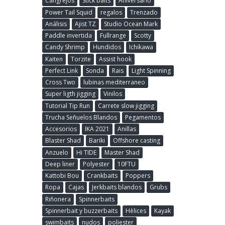
Cangrejos
Stick baits
Aniversario
Power Tail Squid
regalos
Trenzado
Análisis
Ajist TZ
Studio Ocean Mark
Paddle invertida
Fullrange
Scotty
Candy Shrimp
Hundidos
Ichikawa
Kaiten
Torzite
Assist hook
Perfect Link
Sonda
Rais
Light Spinning
Cross Two
lubinas mediterraneo
Super ligth jigging
Vinilos
Tutorial Tip Run
Carrete slow jigging
Trucha Señuelos Blandos
Pegamentos
Accesorios
IKA 2021
Anillas
Blaster Shad
Bariki
Offshore casting
Anzuelo
Hi TIDE
Master Shad
Deep liner
Polyester
10FTU
Kattobi Bou
Crankbaits
Poppers
Ropa
Cajas
Jerkbaits blandos
Grubs
Riñonera
Spinnerbaits
Spinnerbait y buzzerbaits
Hèlices
Kayak
swimbaits
nudos
poliester