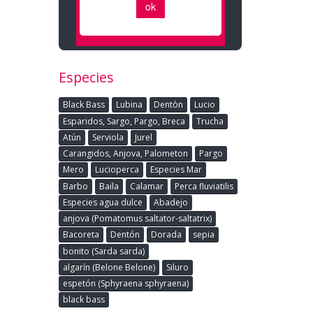
Especies
Black Bass
Lubina
Dentòn
Lucio
Esparidos, Sargo, Pargo, Breca
Trucha
Atún
Serviola
Jurel
Carangidos, Anjova, Palometon
Pargo
Mero
Lucioperca
Especies Mar
Barbo
Baila
Calamar
Perca fluviatilis
Especies agua dulce
Abadejo
anjova (Pomatomus saltator-saltatrix)
Bacoreta
Dentón
Dorada
sepia
bonito (Sarda sarda)
algarín (Belone Belone)
Siluro
espetón (Sphyraena sphyraena)
black bass