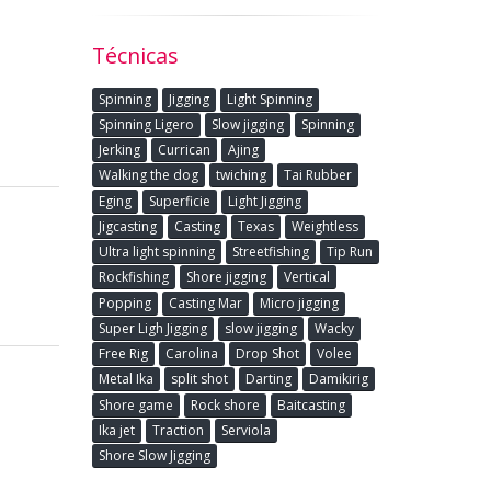
Técnicas
Spinning
Jigging
Light Spinning
Spinning Ligero
Slow jigging
Spinning
Jerking
Currican
Ajing
Walking the dog
twiching
Tai Rubber
Eging
Superficie
Light Jigging
Jigcasting
Casting
Texas
Weightless
Ultra light spinning
Streetfishing
Tip Run
Rockfishing
Shore jigging
Vertical
Popping
Casting Mar
Micro jigging
Super Ligh Jigging
slow jigging
Wacky
Free Rig
Carolina
Drop Shot
Volee
Metal Ika
split shot
Darting
Damikirig
Shore game
Rock shore
Baitcasting
Ika jet
Traction
Serviola
Shore Slow Jigging