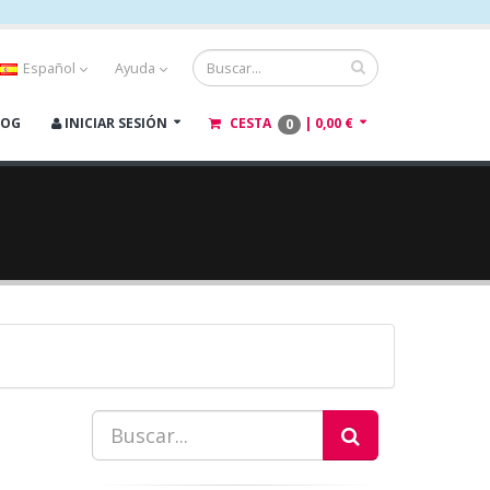
Español
Ayuda
LOG
INICIAR SESIÓN
CESTA
|
0,00 €
0