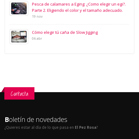
Pesca de calamares a Eging: ¿Como elegir un egi?.
Parte 2. Eligiendo el color y el tamaño adecuado.
19 nov
Cómo elegir tú caña de Slow Jigging
06 abr
Contacta
B
oletín de novedades
¿Quieres estar al día de lo que pasa en
El Pez Rosa
?