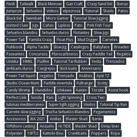
Fiiish
Tailwalk
Black Minnow
Gan Craft
Crazy Sand Eel
Iberux
Jumprize
Señuelos
Videos
elpezrosa
Tutorial
Shads
Patos
Black Eel
Swimbait
Micro Gamer
Tutorial Slow Jigging
Jointed Claw
Jigs
Cañas
Lipless
Pato
Pink Fish Tour
Señuelos blandos
Señuelos duros
Flotantes
Slow Jigs
Power Tail
Familia Crazy
Float Plus
Mud Digger
Carretes
Fishbook
Alpha Tackle
Slow Jig
Catalogos
Babyface
Breaden
Paseantes
Concursos
Flurocarbonos
Crazy Paddle Tail
Regalos
Unitika
HMKL
Pudlee
Tutorial Tai Rubber
Xesta
Trenzados
Jerkbaits duros
Cangrejos
Stick baits
Aniversario
Power Tail Squid
regalos
Trenzado
Análisis
Ajist TZ
Studio Ocean Mark
Paddle invertida
Fullrange
Scotty
Candy Shrimp
Hundidos
Ichikawa
Kaiten
Torzite
Assist hook
Perfect Link
Sonda
Rais
Light Spinning
Cross Two
lubinas mediterraneo
Super ligth jigging
Vinilos
Tutorial Tip Run
Carrete slow jigging
Trucha Señuelos Blandos
Pegamentos
Accesorios
IKA 2021
Anillas
Blaster Shad
Bariki
Offshore casting
Anzuelo
Hi TIDE
Master Shad
Deep liner
Polyester
10FTU
Kattobi Bou
Crankbaits
Poppers
Ropa