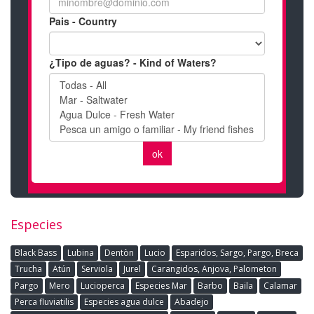
Especies
Black Bass
Lubina
Dentòn
Lucio
Esparidos, Sargo, Pargo, Breca
Trucha
Atún
Serviola
Jurel
Carangidos, Anjova, Palometon
Pargo
Mero
Lucioperca
Especies Mar
Barbo
Baila
Calamar
Perca fluviatilis
Especies agua dulce
Abadejo