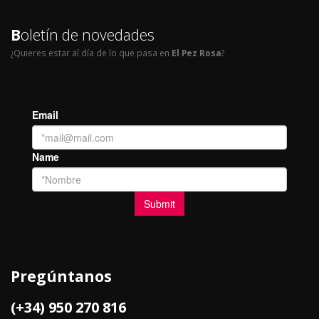
B
oletín de novedades
¿Quieres estar al día de lo que pasa en
El Pez Rosa
?
Pregúntanos
(+34) 950 270 816