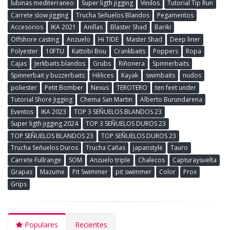
lubinas mediterraneo
Super ligth jigging
Vinilos
Tutorial Tip Run
Carrete slow jigging
Trucha Señuelos Blandos
Pegamentos
Accesorios
IKA 2021
Anillas
Blaster Shad
Bariki
Offshore casting
Anzuelo
Hi TIDE
Master Shad
Deep liner
Polyester
10FTU
Kattobi Bou
Crankbaits
Poppers
Ropa
Cajas
Jerkbaits blandos
Grubs
Riñonera
Spinnerbaits
Spinnerbait y buzzerbaits
Hèlices
Kayak
swimbaits
nudos
poliester
Petit Bomber
Nexus
TEROTERO
ten feet under
Tutorial Shore Jigging
Chema San Martin
Alberto Burundarena
Eventos
IKA 2023
TOP 3 SEÑUELOS BLANDOS 23
Super ligth jigging 2024
TOP 3 SEÑUELOS DUROS 23
TOP SEÑUELOS BLANDOS 23
TOP SEÑUELOS DUROS 23
Trucha Señuelos Duros
Trucha Cañas
japanstyle
Tauro
Carrete Fullrange
SOM
Anzuelo triple
Chalecos
Capturaysuelta
Grapas
Mazume
Pit Swimmer
pit swimmer
Color
Prox
Grips
Populares
Recientes