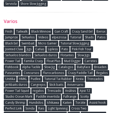
Serviola
Shore Slow Jigging
Varios
Fiiish
Tailwalk
Black Minnow
Gan Craft
Crazy Sand Eel
Iberux
Jumprize
Señuelos
Videos
elpezrosa
Tutorial
Shads
Patos
Black Eel
Swimbait
Micro Gamer
Tutorial Slow Jigging
Jointed Claw
Jigs
Cañas
Lipless
Pato
Pink Fish Tour
Señuelos blandos
Señuelos duros
Flotantes
Slow Jigs
Power Tail
Familia Crazy
Float Plus
Mud Digger
Carretes
Fishbook
Alpha Tackle
Slow Jig
Catalogos
Babyface
Breaden
Paseantes
Concursos
Flurocarbonos
Crazy Paddle Tail
Regalos
Unitika
HMKL
Pudlee
Tutorial Tai Rubber
Xesta
Trenzados
Jerkbaits duros
Cangrejos
Stick baits
Aniversario
Power Tail Squid
regalos
Trenzado
Análisis
Ajist TZ
Studio Ocean Mark
Paddle invertida
Fullrange
Scotty
Candy Shrimp
Hundidos
Ichikawa
Kaiten
Torzite
Assist hook
Perfect Link
Sonda
Rais
Light Spinning
Cross Two