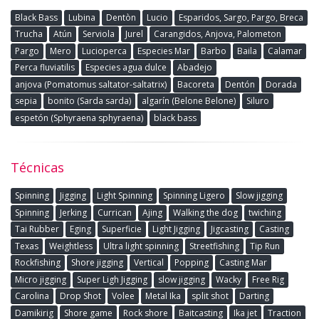
Black Bass
Lubina
Dentòn
Lucio
Esparidos, Sargo, Pargo, Breca
Trucha
Atún
Serviola
Jurel
Carangidos, Anjova, Palometon
Pargo
Mero
Lucioperca
Especies Mar
Barbo
Baila
Calamar
Perca fluviatilis
Especies agua dulce
Abadejo
anjova (Pomatomus saltator-saltatrix)
Bacoreta
Dentón
Dorada
sepia
bonito (Sarda sarda)
algarín (Belone Belone)
Siluro
espetón (Sphyraena sphyraena)
black bass
Técnicas
Spinning
Jigging
Light Spinning
Spinning Ligero
Slow jigging
Spinning
Jerking
Currican
Ajing
Walking the dog
twiching
Tai Rubber
Eging
Superficie
Light Jigging
Jigcasting
Casting
Texas
Weightless
Ultra light spinning
Streetfishing
Tip Run
Rockfishing
Shore jigging
Vertical
Popping
Casting Mar
Micro jigging
Super Ligh Jigging
slow jigging
Wacky
Free Rig
Carolina
Drop Shot
Volee
Metal Ika
split shot
Darting
Damikirig
Shore game
Rock shore
Baitcasting
Ika jet
Traction