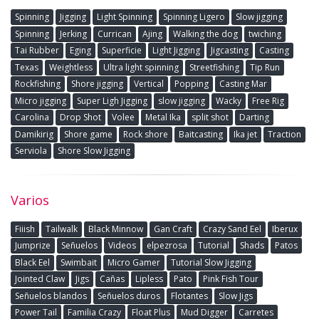
Spinning
Jigging
Light Spinning
Spinning Ligero
Slow jigging
Spinning
Jerking
Currican
Ajing
Walking the dog
twiching
Tai Rubber
Eging
Superficie
Light Jigging
Jigcasting
Casting
Texas
Weightless
Ultra light spinning
Streetfishing
Tip Run
Rockfishing
Shore jigging
Vertical
Popping
Casting Mar
Micro jigging
Super Ligh Jigging
slow jigging
Wacky
Free Rig
Carolina
Drop Shot
Volee
Metal Ika
split shot
Darting
Damikirig
Shore game
Rock shore
Baitcasting
Ika jet
Traction
Serviola
Shore Slow Jigging
Varios
Fiiish
Tailwalk
Black Minnow
Gan Craft
Crazy Sand Eel
Iberux
Jumprize
Señuelos
Videos
elpezrosa
Tutorial
Shads
Patos
Black Eel
Swimbait
Micro Gamer
Tutorial Slow Jigging
Jointed Claw
Jigs
Cañas
Lipless
Pato
Pink Fish Tour
Señuelos blandos
Señuelos duros
Flotantes
Slow Jigs
Power Tail
Familia Crazy
Float Plus
Mud Digger
Carretes