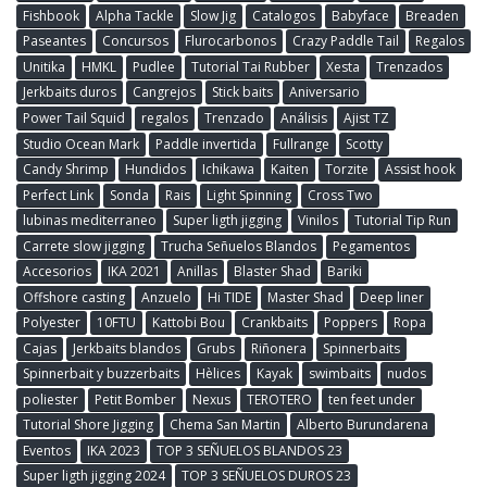
Fishbook
Alpha Tackle
Slow Jig
Catalogos
Babyface
Breaden
Paseantes
Concursos
Flurocarbonos
Crazy Paddle Tail
Regalos
Unitika
HMKL
Pudlee
Tutorial Tai Rubber
Xesta
Trenzados
Jerkbaits duros
Cangrejos
Stick baits
Aniversario
Power Tail Squid
regalos
Trenzado
Análisis
Ajist TZ
Studio Ocean Mark
Paddle invertida
Fullrange
Scotty
Candy Shrimp
Hundidos
Ichikawa
Kaiten
Torzite
Assist hook
Perfect Link
Sonda
Rais
Light Spinning
Cross Two
lubinas mediterraneo
Super ligth jigging
Vinilos
Tutorial Tip Run
Carrete slow jigging
Trucha Señuelos Blandos
Pegamentos
Accesorios
IKA 2021
Anillas
Blaster Shad
Bariki
Offshore casting
Anzuelo
Hi TIDE
Master Shad
Deep liner
Polyester
10FTU
Kattobi Bou
Crankbaits
Poppers
Ropa
Cajas
Jerkbaits blandos
Grubs
Riñonera
Spinnerbaits
Spinnerbait y buzzerbaits
Hèlices
Kayak
swimbaits
nudos
poliester
Petit Bomber
Nexus
TEROTERO
ten feet under
Tutorial Shore Jigging
Chema San Martin
Alberto Burundarena
Eventos
IKA 2023
TOP 3 SEÑUELOS BLANDOS 23
Super ligth jigging 2024
TOP 3 SEÑUELOS DUROS 23