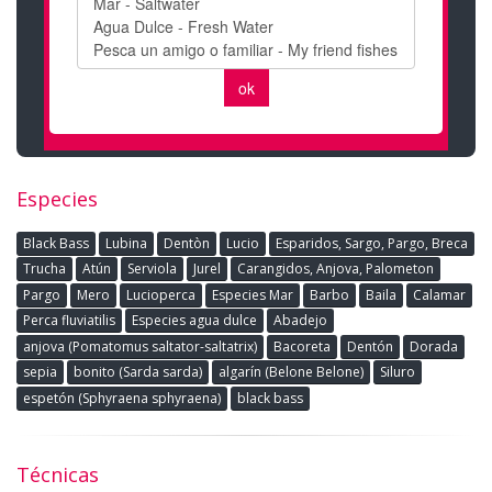
Especies
Black Bass
Lubina
Dentòn
Lucio
Esparidos, Sargo, Pargo, Breca
Trucha
Atún
Serviola
Jurel
Carangidos, Anjova, Palometon
Pargo
Mero
Lucioperca
Especies Mar
Barbo
Baila
Calamar
Perca fluviatilis
Especies agua dulce
Abadejo
anjova (Pomatomus saltator-saltatrix)
Bacoreta
Dentón
Dorada
sepia
bonito (Sarda sarda)
algarín (Belone Belone)
Siluro
espetón (Sphyraena sphyraena)
black bass
Técnicas