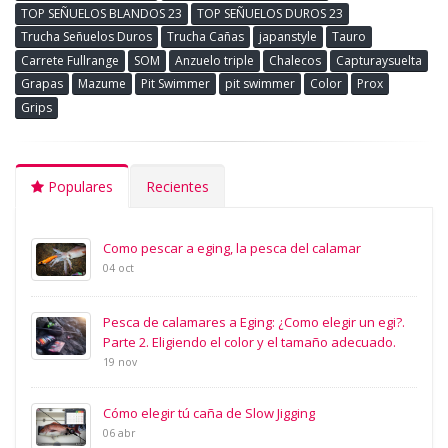
TOP SEÑUELOS BLANDOS 23
TOP SEÑUELOS DUROS 23
Trucha Señuelos Duros
Trucha Cañas
japanstyle
Tauro
Carrete Fullrange
SOM
Anzuelo triple
Chalecos
Capturaysuelta
Grapas
Mazume
Pit Swimmer
pit swimmer
Color
Prox
Grips
Populares
Recientes
Como pescar a eging, la pesca del calamar
04 oct
Pesca de calamares a Eging: ¿Como elegir un egi?.
Parte 2. Eligiendo el color y el tamaño adecuado.
19 nov
Cómo elegir tú caña de Slow Jigging
06 abr