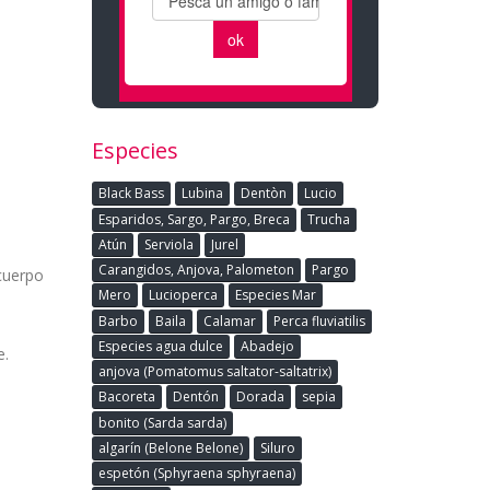
Especies
Black Bass
Lubina
Dentòn
Lucio
Esparidos, Sargo, Pargo, Breca
Trucha
Atún
Serviola
Jurel
Carangidos, Anjova, Palometon
Pargo
cuerpo
Mero
Lucioperca
Especies Mar
Barbo
Baila
Calamar
Perca fluviatilis
Especies agua dulce
Abadejo
e.
anjova (Pomatomus saltator-saltatrix)
Bacoreta
Dentón
Dorada
sepia
bonito (Sarda sarda)
algarín (Belone Belone)
Siluro
espetón (Sphyraena sphyraena)