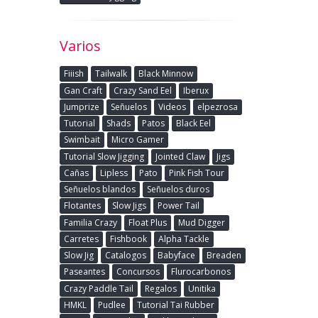
Varios
Fiiish
Tailwalk
Black Minnow
Gan Craft
Crazy Sand Eel
Iberux
Jumprize
Señuelos
Videos
elpezrosa
Tutorial
Shads
Patos
Black Eel
Swimbait
Micro Gamer
Tutorial Slow Jigging
Jointed Claw
Jigs
Cañas
Lipless
Pato
Pink Fish Tour
Señuelos blandos
Señuelos duros
Flotantes
Slow Jigs
Power Tail
Familia Crazy
Float Plus
Mud Digger
Carretes
Fishbook
Alpha Tackle
Slow Jig
Catalogos
Babyface
Breaden
Paseantes
Concursos
Flurocarbonos
Crazy Paddle Tail
Regalos
Unitika
HMKL
Pudlee
Tutorial Tai Rubber