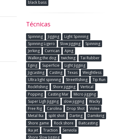
black bass
Técnicas
Spinning
Jigging
Light Spinning
Spinning Ligero
Slow jigging
Spinning
Jerking
Currican
Ajing
Walking the dog
twiching
Tai Rubber
Eging
Superficie
Light Jigging
Jigcasting
Casting
Texas
Weightless
Ultra light spinning
Streetfishing
Tip Run
Rockfishing
Shore jigging
Vertical
Popping
Casting Mar
Micro jigging
Super Ligh Jigging
slow jigging
Wacky
Free Rig
Carolina
Drop Shot
Volee
Metal Ika
split shot
Darting
Damikirig
Shore game
Rock shore
Baitcasting
Ika jet
Traction
Serviola
Shore Slow Jigging