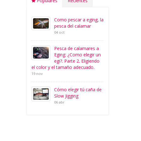
Populares
Recientes
Como pescar a eging, la
pesca del calamar
04 oct
Pesca de calamares a
Eging: ¿Como elegir un
egi?. Parte 2. Eligiendo
el color y el tamaño adecuado.
19 nov
Cómo elegir tú caña de
Slow Jigging
06 abr