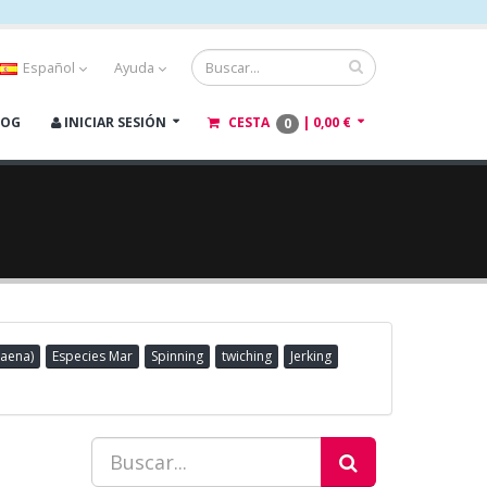
Español
Ayuda
LOG
INICIAR SESIÓN
CESTA
|
0,00 €
0
aena)
Especies Mar
Spinning
twiching
Jerking