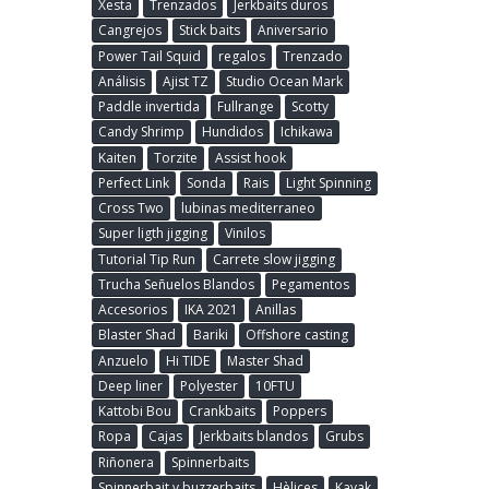
Xesta
Trenzados
Jerkbaits duros
Cangrejos
Stick baits
Aniversario
Power Tail Squid
regalos
Trenzado
Análisis
Ajist TZ
Studio Ocean Mark
Paddle invertida
Fullrange
Scotty
Candy Shrimp
Hundidos
Ichikawa
Kaiten
Torzite
Assist hook
Perfect Link
Sonda
Rais
Light Spinning
Cross Two
lubinas mediterraneo
Super ligth jigging
Vinilos
Tutorial Tip Run
Carrete slow jigging
Trucha Señuelos Blandos
Pegamentos
Accesorios
IKA 2021
Anillas
Blaster Shad
Bariki
Offshore casting
Anzuelo
Hi TIDE
Master Shad
Deep liner
Polyester
10FTU
Kattobi Bou
Crankbaits
Poppers
Ropa
Cajas
Jerkbaits blandos
Grubs
Riñonera
Spinnerbaits
Spinnerbait y buzzerbaits
Hèlices
Kayak