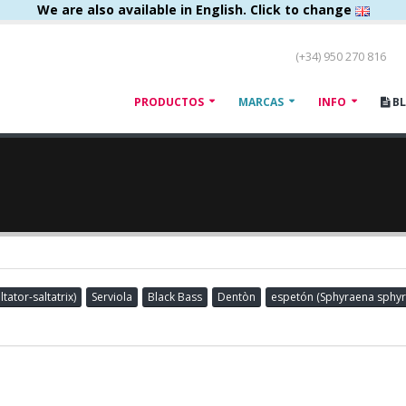
We are also available in English. Click to change
(+34) 950 270 816
PRODUCTOS
MARCAS
INFO
B
ator-saltatrix)
Serviola
Black Bass
Dentòn
espetón (Sphyraena sphyr