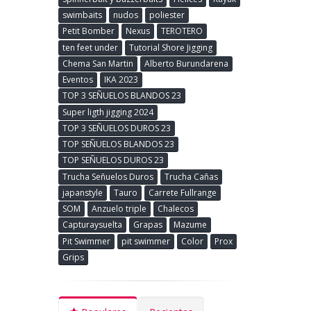
swimbaits
nudos
poliester
Petit Bomber
Nexus
TEROTERO
ten feet under
Tutorial Shore Jigging
Chema San Martin
Alberto Burundarena
Eventos
IKA 2023
TOP 3 SEÑUELOS BLANDOS 23
Super ligth jigging 2024
TOP 3 SEÑUELOS DUROS 23
TOP SEÑUELOS BLANDOS 23
TOP SEÑUELOS DUROS 23
Trucha Señuelos Duros
Trucha Cañas
japanstyle
Tauro
Carrete Fullrange
SOM
Anzuelo triple
Chalecos
Capturaysuelta
Grapas
Mazume
Pit Swimmer
pit swimmer
Color
Prox
Grips