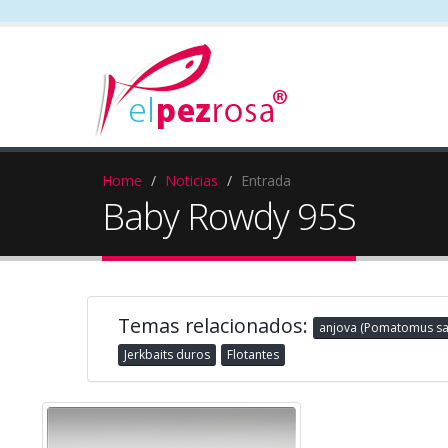
Home
Noticias
Entrada
Baby Rowdy 95S
Temas relacionados:
anjova (Pomatomus salt
Jerkbaits duros
Flotantes