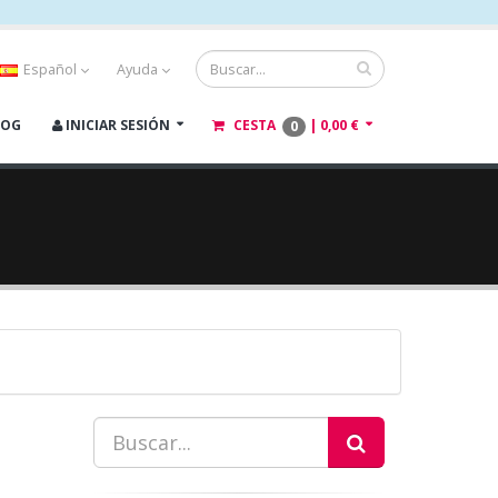
Español
Ayuda
LOG
INICIAR SESIÓN
CESTA
|
0,00 €
0