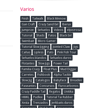
Varios
Fiiish
Tailwalk
Black Minnow
Gan Craft
Crazy Sand Eel
Iberux
Jumprize
Señuelos
Videos
elpezrosa
Tutorial
Shads
Patos
Black Eel
Swimbait
Micro Gamer
Tutorial Slow Jigging
Jointed Claw
Jigs
Cañas
Lipless
Pato
Pink Fish Tour
Señuelos blandos
Señuelos duros
Flotantes
Slow Jigs
Power Tail
Familia Crazy
Float Plus
Mud Digger
Carretes
Fishbook
Alpha Tackle
Slow Jig
Catalogos
Babyface
Breaden
Paseantes
Concursos
Flurocarbonos
Crazy Paddle Tail
Regalos
Unitika
HMKL
Pudlee
Tutorial Tai Rubber
Xesta
Trenzados
Jerkbaits duros