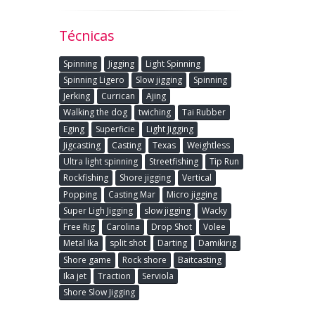
Técnicas
Spinning
Jigging
Light Spinning
Spinning Ligero
Slow jigging
Spinning
Jerking
Currican
Ajing
Walking the dog
twiching
Tai Rubber
Eging
Superficie
Light Jigging
Jigcasting
Casting
Texas
Weightless
Ultra light spinning
Streetfishing
Tip Run
Rockfishing
Shore jigging
Vertical
Popping
Casting Mar
Micro jigging
Super Ligh Jigging
slow jigging
Wacky
Free Rig
Carolina
Drop Shot
Volee
Metal Ika
split shot
Darting
Damikirig
Shore game
Rock shore
Baitcasting
Ika jet
Traction
Serviola
Shore Slow Jigging