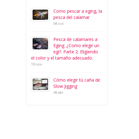
Como pescar a eging, la
pesca del calamar
04 oct
Pesca de calamares a
Eging: ¿Como elegir un
egi?. Parte 2. Eligiendo
el color y el tamaño adecuado.
19 nov
Cómo elegir tú caña de
Slow Jigging
06 abr