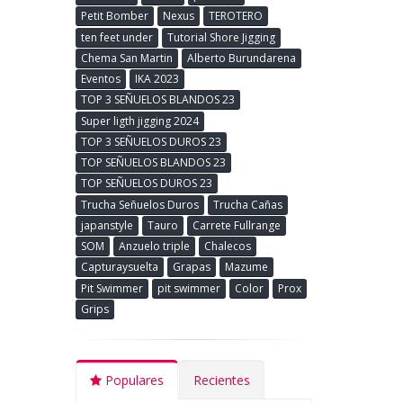
Petit Bomber
Nexus
TEROTERO
ten feet under
Tutorial Shore Jigging
Chema San Martin
Alberto Burundarena
Eventos
IKA 2023
TOP 3 SEÑUELOS BLANDOS 23
Super ligth jigging 2024
TOP 3 SEÑUELOS DUROS 23
TOP SEÑUELOS BLANDOS 23
TOP SEÑUELOS DUROS 23
Trucha Señuelos Duros
Trucha Cañas
japanstyle
Tauro
Carrete Fullrange
SOM
Anzuelo triple
Chalecos
Capturaysuelta
Grapas
Mazume
Pit Swimmer
pit swimmer
Color
Prox
Grips
Populares
Recientes