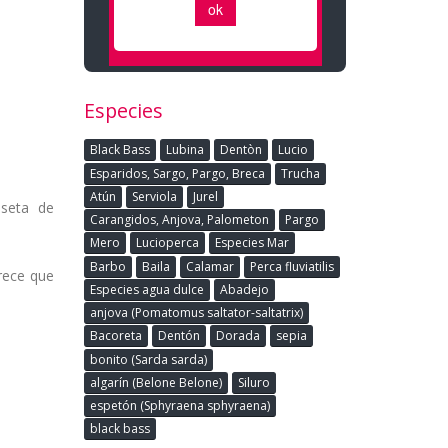
Especies
Black Bass
Lubina
Dentòn
Lucio
Esparidos, Sargo, Pargo, Breca
Trucha
Atún
Serviola
Jurel
iseta de
Carangidos, Anjova, Palometon
Pargo
Mero
Lucioperca
Especies Mar
Barbo
Baila
Calamar
Perca fluviatilis
rece que
Especies agua dulce
Abadejo
anjova (Pomatomus saltator-saltatrix)
Bacoreta
Dentón
Dorada
sepia
bonito (Sarda sarda)
algarín (Belone Belone)
Siluro
espetón (Sphyraena sphyraena)
black bass