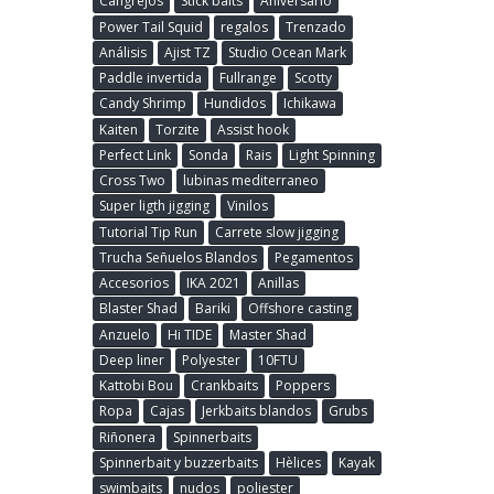
Cangrejos
Stick baits
Aniversario
Power Tail Squid
regalos
Trenzado
Análisis
Ajist TZ
Studio Ocean Mark
Paddle invertida
Fullrange
Scotty
Candy Shrimp
Hundidos
Ichikawa
Kaiten
Torzite
Assist hook
Perfect Link
Sonda
Rais
Light Spinning
Cross Two
lubinas mediterraneo
Super ligth jigging
Vinilos
Tutorial Tip Run
Carrete slow jigging
Trucha Señuelos Blandos
Pegamentos
Accesorios
IKA 2021
Anillas
Blaster Shad
Bariki
Offshore casting
Anzuelo
Hi TIDE
Master Shad
Deep liner
Polyester
10FTU
Kattobi Bou
Crankbaits
Poppers
Ropa
Cajas
Jerkbaits blandos
Grubs
Riñonera
Spinnerbaits
Spinnerbait y buzzerbaits
Hèlices
Kayak
swimbaits
nudos
poliester